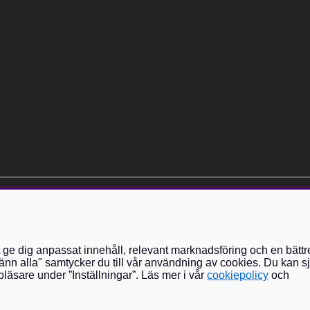
elt kostnadsfri och kan avslutas när som helst.
t ge dig anpassat innehåll, relevant marknadsföring och en bättr
nn alla" samtycker du till vår användning av cookies. Du kan sj
läsare under ”Inställningar”. Läs mer i vår
cookiepolicy
och