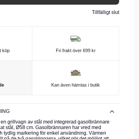
Tillfälligt slut
t köp
Fri frakt över 699 kr
de
Kan även hämtas i butik
ING
en grillvagn av stål med integrerad gasolbrännare
sat stål, Ø58 cm. Gasolbrännaren har vred med
ch tydlig markering för enkel användning. Värmen
t på de två gasolringarna, vilket gör det möjligt att