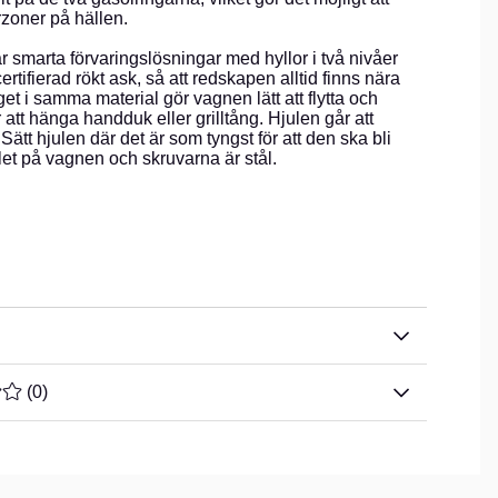
zoner på hällen.
 smarta förvaringslösningar med hyllor i två nivåer
rtifierad rökt ask, så att redskapen alltid finns nära
et i samma material gör vagnen lätt att flytta och
att hänga handduk eller grilltång. Hjulen går att
Sätt hjulen där det är som tyngst för att den ska bli
ialet på vagnen och skruvarna är stål.
TYG 0 AV 5 ANTAL BETYG 0
(
0
)