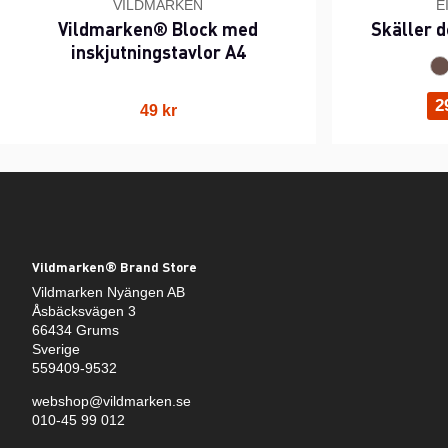
VILDMARKEN
E
Vildmarken® Block med
Skäller d
inskjutningstavlor A4
2
49 kr
Vildmarken® Brand Store
Vildmarken Nyängen AB
Åsbäcksvägen 3
66434 Grums
Sverige
559409-9532
webshop@vildmarken.se
010-45 99 012