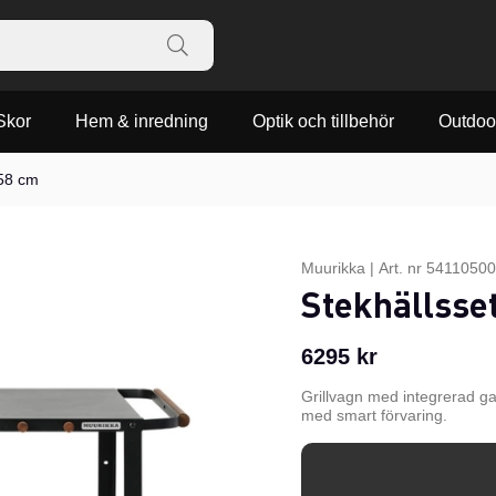
Skor
Hem & inredning
Optik och tillbehör
Outdoo
 58 cm
Muurikka
|
Art. nr
54110500
Stekhällsse
6295
kr
Grillvagn med integrerad ga
med smart förvaring.