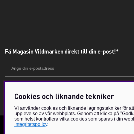
Få Magasin Vildmarken direkt till din e-post!*
E-
postadress
*Du kan även få erbjudanden och nyheter från samarbetspartners. Din prenumeration är h
Cookies och liknande tekniker
Vi använder cookies och liknande lagringstekniker för at
upplevelse av vår webbplats. Genom att klicka på "Godkä
som helst kontrollera vilka cookies som sparas i din webb
integritetspolicy
.