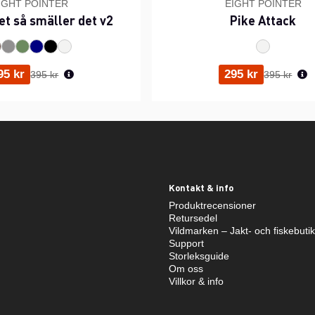
IGHT POINTER
EIGHT POINTER
et så smäller det v2
Pike Attack
Ordinarie pris:
Ordinarie p
95 kr
295 kr
395 kr
395 kr
Kontakt & info
Produktrecensioner
Retursedel
Vildmarken – Jakt- och fiskebuti
Support
Storleksguide
Om oss
Villkor & info