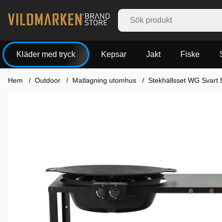
Kläder med tryck
Kepsar
Jakt
Fiske
Hem
Outdoor
Matlagning utomhus
Stekhällsset WG Svart
Produktbilder