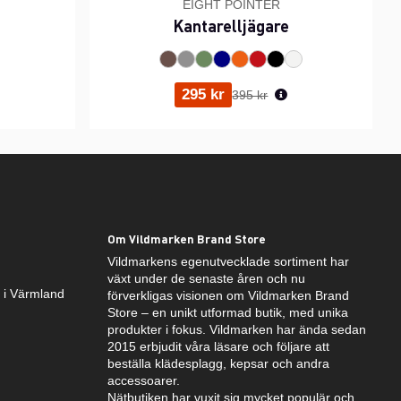
EIGHT POINTER
Kantarelljägare
ris:
Ordinarie pris:
295 kr
395 kr
Om Vildmarken Brand Store
Vildmarkens egenutvecklade sortiment har
växt under de senaste åren och nu
k i Värmland
förverkligas visionen om Vildmarken Brand
Store – en unikt utformad butik, med unika
produkter i fokus. Vildmarken har ända sedan
2015 erbjudit våra läsare och följare att
beställa klädesplagg, kepsar och andra
accessoarer.
Nätbutiken har vuxit sig mycket populär och