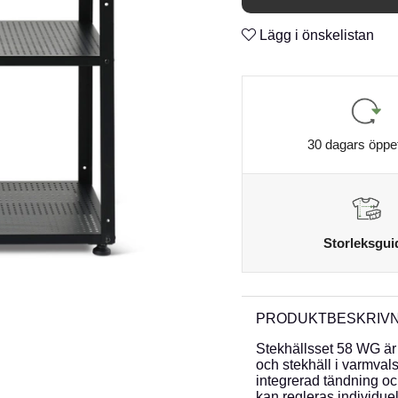
Lägg i önskelistan
30 dagars öppe
Storleksgui
PRODUKTBESKRIVN
Stekhällsset 58 WG är 
och stekhäll i varmval
integrerad tändning o
kan regleras individuell