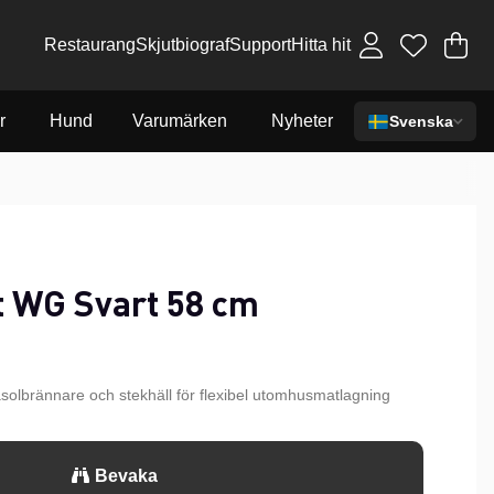
Restaurang
Skjutbiograf
Support
Hitta hit
Va
An
.
r
Hund
Varumärken
Nyheter
Svenska
t WG Svart 58 cm
solbrännare och stekhäll för flexibel utomhusmatlagning
Bevaka