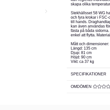
skapa olika temperatur
Stekhällsset 58 WG har
och fyra krokar i FSC-ce
till hands. Draghandtag
kan även användas för 
fästa på båda sidorna. 
enkel att flytta. Mater
Mått och dimensioner:
Längd: 135 cm
Djup: 81 cm
Höjd: 90 cm
Vikt: ca 37 kg
SPECIFIKATIONER
OMDÖMEN
MEDELBE