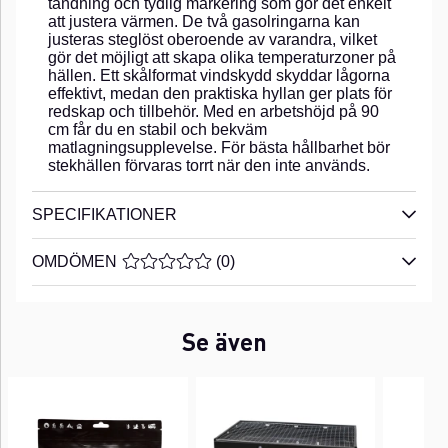
tändning och tydlig markering som gör det enkelt
att justera värmen. De två gasolringarna kan
justeras steglöst oberoende av varandra, vilket
gör det möjligt att skapa olika temperaturzoner på
hällen. Ett skålformat vindskydd skyddar lågorna
effektivt, medan den praktiska hyllan ger plats för
redskap och tillbehör. Med en arbetshöjd på 90
cm får du en stabil och bekväm
matlagningsupplevelse. För bästa hållbarhet bör
stekhällen förvaras torrt när den inte används.
SPECIFIKATIONER
OMDÖMEN
MEDELBETYG 0 AV 5 ANTAL BETYG 0
(
0
)
Se även