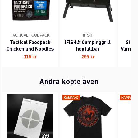
TACTICAL FOODPACK
IFISH
Tactical Foodpack
IFISH® Campinggrill
Stek
Chicken and Noodles
hopfällbar
Varmva
119 kr
299 kr
Andra köpte även
KAMPANJ
KAMPANJ