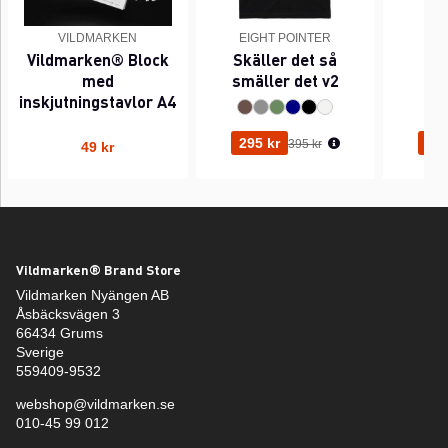
VILDMARKEN
EIGHT POINTER
EI
Vildmarken® Block
Skäller det så
Pi
med
smäller det v2
inskjutningstavlor A4
Ordinarie pris:
295 kr
295
395 kr
49 kr
Vildmarken® Brand Store
Vildmarken Nyängen AB
Åsbäcksvägen 3
66434 Grums
Sverige
559409-9532
webshop@vildmarken.se
010-45 99 012