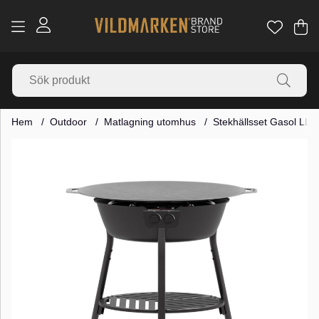
Va
Ant
.
Hem
Outdoor
Matlagning utomhus
Stekhällsset Gasol LL 
Produktbilder