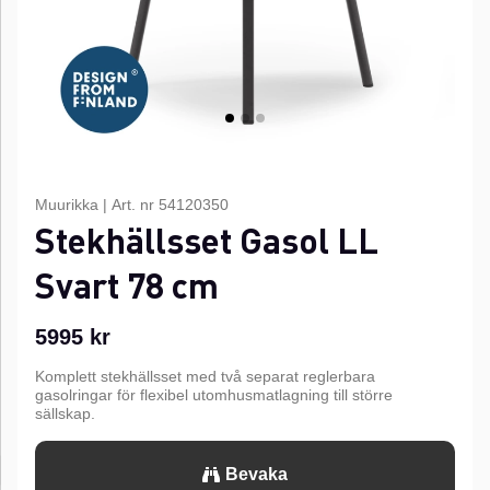
Muurikka
|
Art. nr
54120350
Stekhällsset Gasol LL
Svart 78 cm
5995
kr
Komplett stekhällsset med två separat reglerbara
gasolringar för flexibel utomhusmatlagning till större
sällskap.
Bevaka