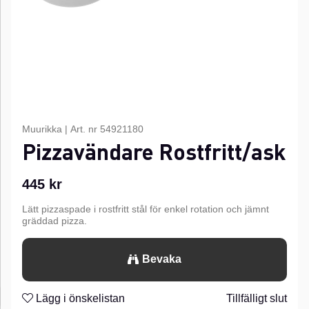
Muurikka
|
Art. nr
54921180
Pizzavändare Rostfritt/ask
445
kr
Lätt pizzaspade i rostfritt stål för enkel rotation och jämnt
gräddad pizza.
Bevaka
Lägg i önskelistan
Tillfälligt slut