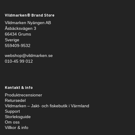
Vildmarken® Brand Store
Vildmarken Nyängen AB
Åsbäcksvägen 3
66434 Grums
Sverige
559409-9532
webshop@vildmarken.se
010-45 99 012
Kontakt & info
Produktrecensioner
Retursedel
Vildmarken – Jakt- och fiskebutik i Värmland
Support
Storleksguide
Om oss
Villkor & info