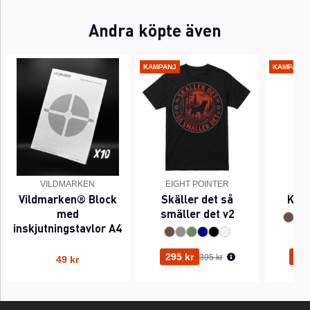
Andra köpte även
KAMPANJ
KAMPANJ
VILDMARKEN
EIGHT POINTER
EI
Vildmarken® Block
Skäller det så
Kant
med
smäller det v2
inskjutningstavlor A4
Ordinarie pris:
295 kr
295
395 kr
49 kr