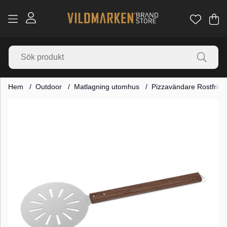
Va
Ant
.
Hem
Outdoor
Matlagning utomhus
Pizzavändare Rostfritt/
Produktbilder