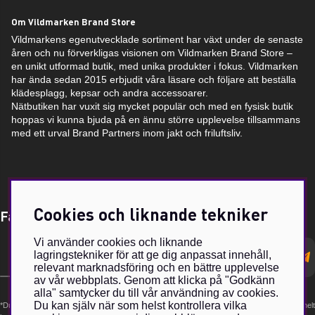
Om Vildmarken Brand Store
Vildmarkens egenutvecklade sortiment har växt under de senaste
åren och nu förverkligas visionen om Vildmarken Brand Store –
en unikt utformad butik, med unika produkter i fokus. Vildmarken
har ända sedan 2015 erbjudit våra läsare och följare att beställa
klädesplagg, kepsar och andra accessoarer.
Nätbutiken har vuxit sig mycket populär och med en fysisk butik
hoppas vi kunna bjuda på en ännu större upplevelse tillsammans
med ett urval Brand Partners inom jakt och friluftsliv.
Cookies och liknande tekniker
Få Magasin Vildmarken direkt till din e-post!*
Vi använder cookies och liknande
E-
lagringstekniker för att ge dig anpassat innehåll,
postadress
relevant marknadsföring och en bättre upplevelse
av vår webbplats. Genom att klicka på "Godkänn
alla" samtycker du till vår användning av cookies.
Du kan själv när som helst kontrollera vilka
*Du kan även få erbjudanden och nyheter från samarbetspartners. Din prenumeration är helt