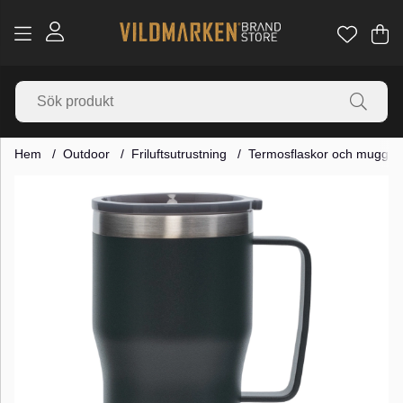
Va
Ant
.
Hem
Outdoor
Friluftsutrustning
Termosflaskor och muggar
Produktbilder