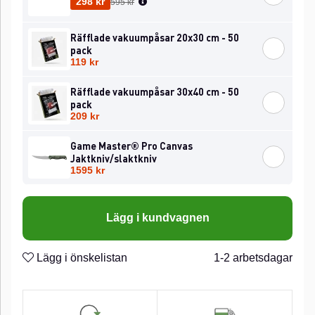
298 kr
595 kr
Räfflade vakuumpåsar 20x30 cm - 50
OBS! På grund av ett tryckfel på etiketten anges volymen
pack
som 500 ml. Korrekt volym är 590 ml.
119 kr
Räfflade vakuumpåsar 30x40 cm - 50
pack
209 kr
Game Master® Pro Canvas
Jaktkniv/slaktkniv
1595 kr
Lägg i kundvagnen
Lägg i önskelistan
1-2 arbetsdagar