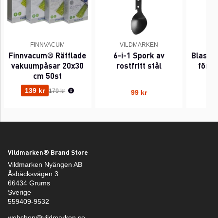
FINNVACUM
VILDMARKEN
Finnvacum® Räfflade
6-i-1 Spork av
Blaser
vakuumpåsar 20x30
rostfritt stål
för 
cm 50st
Ordinarie pris:
139 kr
179 kr
99 kr
Vildmarken® Brand Store
Vildmarken Nyängen AB
Åsbäcksvägen 3
66434 Grums
Sverige
559409-9532
webshop@vildmarken.se