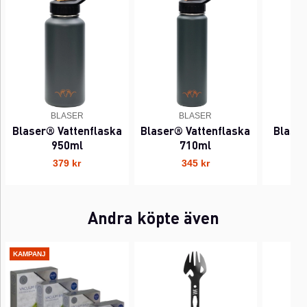
BLASER
BLASER
Blaser® Vattenflaska
Blaser® Vattenflaska
Blase
950ml
710ml
379 kr
345 kr
Andra köpte även
KAMPANJ