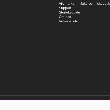
Vildmarken – Jakt- och fiskebuti
Support
Storleksguide
Om oss
Villkor & info
elt kostnadsfri och kan avslutas när som helst.