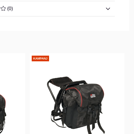
TYG 0 AV 5 ANTAL BETYG 0
(
0
)
KAMPANJ