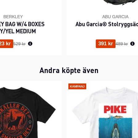
BERKLEY
ABU GARCIA
Y BAG W/4 BOXES
Abu Garcia® Stolryggsä
Y/YEL MEDIUM
Ordinarie pris:
Ordinarie p
23 kr
391 kr
529 kr
489 kr
Andra köpte även
KAMPANJ