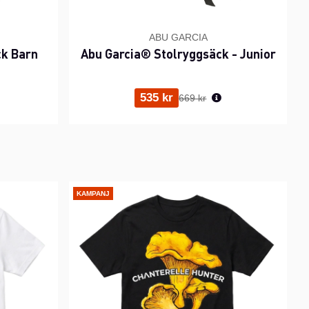
ABU GARCIA
ck Barn
Abu Garcia® Stolryggsäck - Junior
ris:
Ordinarie pris:
535 kr
669 kr
KAMPANJ