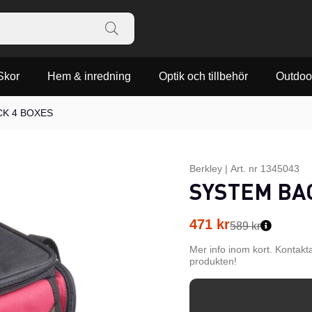
Skor
Hem & inredning
Optik och tillbehör
Outdoo
CK 4 BOXES
Berkley
|
Art. nr
1345043
SYSTEM BA
471
kr
589 kr
Mer info inom kort. Kontakt
produkten!