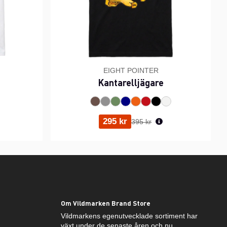
EIGHT POINTER
Kantarelljägare
ris:
Ordinarie pris:
295 kr
395 kr
Om Vildmarken Brand Store
Vildmarkens egenutvecklade sortiment har
växt under de senaste åren och nu