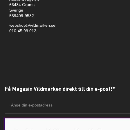
66434 Grums
Sverige
559409-9532
webshop@vildmarken.se
010-45 99 012
Få Magasin Vildmarken direkt till din e-post!*
E-
postadress
*Du kan även få erbjudanden och nyheter från samarbetspartners. Din prenumeration är h