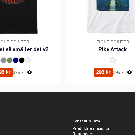
IGHT POINTER
EIGHT POINTER
et så smäller det v2
Pike Attack
Ordinarie pris:
Ordinarie p
95 kr
295 kr
395 kr
395 kr
Kontakt & info
Produktrecensioner
Retursedel