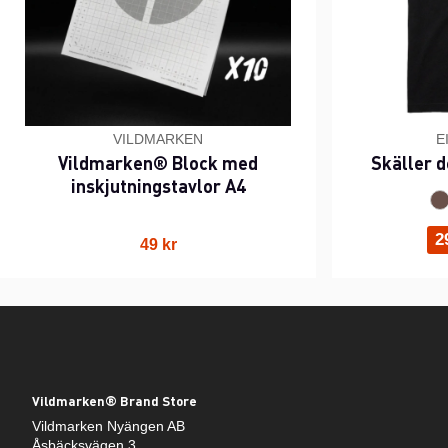
VILDMARKEN
E
Vildmarken® Block med
Skäller d
inskjutningstavlor A4
2
49 kr
Vildmarken® Brand Store
Vildmarken Nyängen AB
Åsbäcksvägen 3