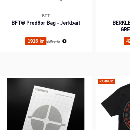
BFT
BFT® Pred8or Bag - Jerkbait
BERKLE
GRE
Ordinarie pris:
1916 kr
4
2395 kr
KAMPANJ