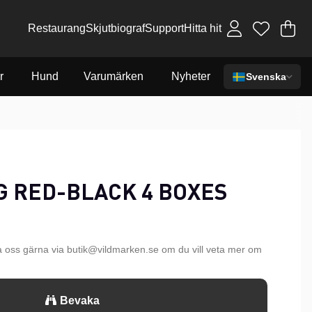
Restaurang
Skjutbiograf
Support
Hitta hit
Va
An
.
r
Hund
Varumärken
Nyheter
Svenska
G RED-BLACK 4 BOXES
a oss gärna via butik@vildmarken.se om du vill veta mer om
Bevaka