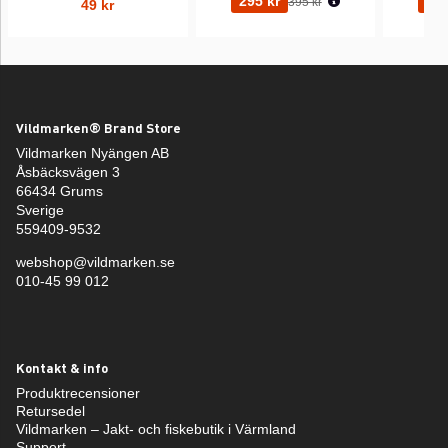
295 kr
295
395 kr
49 kr
Vildmarken® Brand Store
Vildmarken Nyängen AB
Åsbäcksvägen 3
66434 Grums
Sverige
559409-9532
webshop@vildmarken.se
010-45 99 012
Kontakt & info
Produktrecensioner
Retursedel
Vildmarken – Jakt- och fiskebutik i Värmland
Support