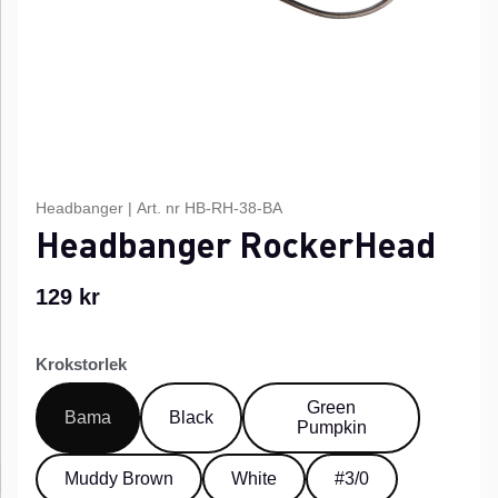
Headbanger
|
Art. nr
HB-RH-38-BA
Headbanger RockerHead
129
kr
Krokstorlek
Green
Bama
Black
Pumpkin
Muddy Brown
White
#3/0