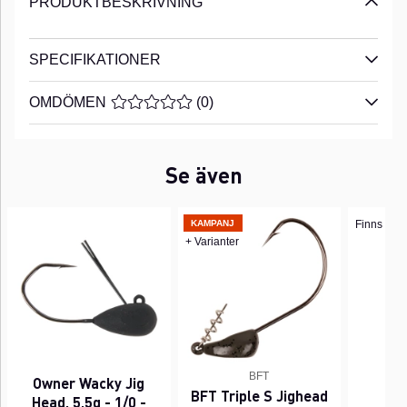
PRODUKTBESKRIVNING
SPECIFIKATIONER
OMDÖMEN
MEDELBETYG 0 AV 5 ANTAL BETYG 0
(
0
)
Se även
KAMPANJ
Finns i fle
+ Varianter
BFT
Owner Wacky Jig
BFT Triple S Jighead
Da
Head, 5,5g - 1/0 -