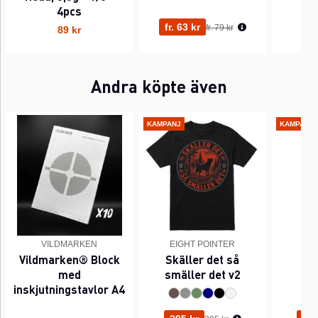
j
4pcs
Ordinarie pris:
fr. 63 kr
fr. 79 kr
89 kr
Andra köpte även
KAMPANJ
KAMPANJ
VILDMARKEN
EIGHT POINTER
EI
Vildmarken® Block
Skäller det så
Pi
med
smäller det v2
inskjutningstavlor A4
Ordinarie pris: