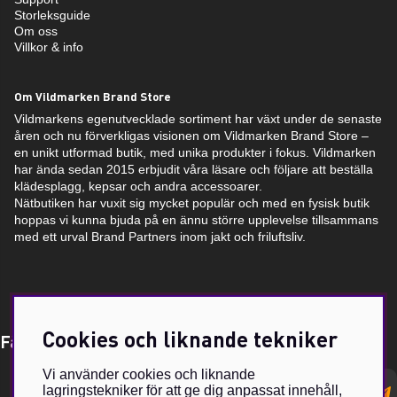
Storleksguide
Om oss
Villkor & info
Om Vildmarken Brand Store
Vildmarkens egenutvecklade sortiment har växt under de senaste
åren och nu förverkligas visionen om Vildmarken Brand Store –
en unikt utformad butik, med unika produkter i fokus. Vildmarken
har ända sedan 2015 erbjudit våra läsare och följare att beställa
klädesplagg, kepsar och andra accessoarer.
Nätbutiken har vuxit sig mycket populär och med en fysisk butik
hoppas vi kunna bjuda på en ännu större upplevelse tillsammans
med ett urval Brand Partners inom jakt och friluftsliv.
Cookies och liknande tekniker
Få Magasin Vildmarken direkt till din e-post!*
Vi använder cookies och liknande
E-
lagringstekniker för att ge dig anpassat innehåll,
postadress