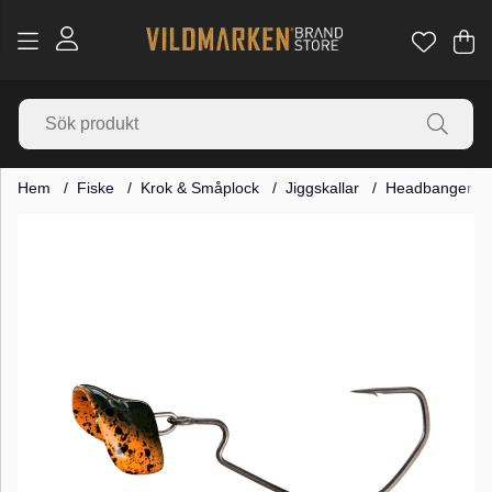
Va
Ant
.
Hem
Fiske
Krok & Småplock
Jiggskallar
Headbanger R
Produktbilder