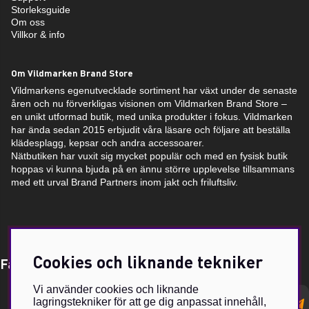
Storleksguide
Om oss
Villkor & info
Om Vildmarken Brand Store
Vildmarkens egenutvecklade sortiment har växt under de senaste
åren och nu förverkligas visionen om Vildmarken Brand Store –
en unikt utformad butik, med unika produkter i fokus. Vildmarken
har ända sedan 2015 erbjudit våra läsare och följare att beställa
klädesplagg, kepsar och andra accessoarer.
Nätbutiken har vuxit sig mycket populär och med en fysisk butik
hoppas vi kunna bjuda på en ännu större upplevelse tillsammans
med ett urval Brand Partners inom jakt och friluftsliv.
Cookies och liknande tekniker
Få Magasin Vildmarken direkt till din e-post!*
Vi använder cookies och liknande
E-
lagringstekniker för att ge dig anpassat innehåll,
postadress