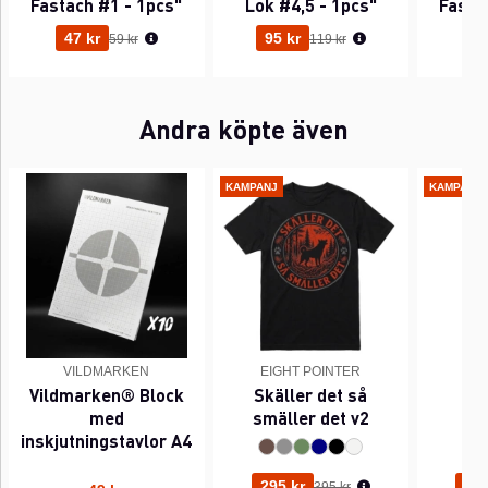
Fastach #1 - 1pcs"
Lok #4,5 - 1pcs"
Fasta
Ordinarie pris:
Ordinarie pris:
47 kr
95 kr
63
59 kr
119 kr
Andra köpte även
KAMPANJ
KAMPANJ
VILDMARKEN
EIGHT POINTER
EI
Vildmarken® Block
Skäller det så
Pi
med
smäller det v2
inskjutningstavlor A4
Ordinarie pris:
295 kr
295
395 kr