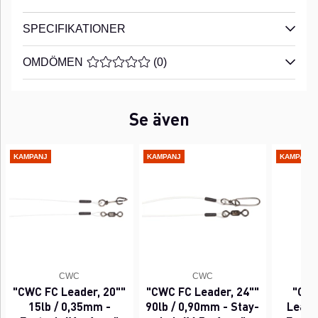
SPECIFIKATIONER
OMDÖMEN
MEDELBETYG 0 AV 5 ANTAL BETYG 0
(
0
)
Se även
KAMPANJ
KAMPANJ
KAMPANJ
CWC
CWC
"CWC FC Leader, 20""
"CWC FC Leader, 24""
"CWC
15lb / 0,35mm -
90lb / 0,90mm - Stay-
Leader