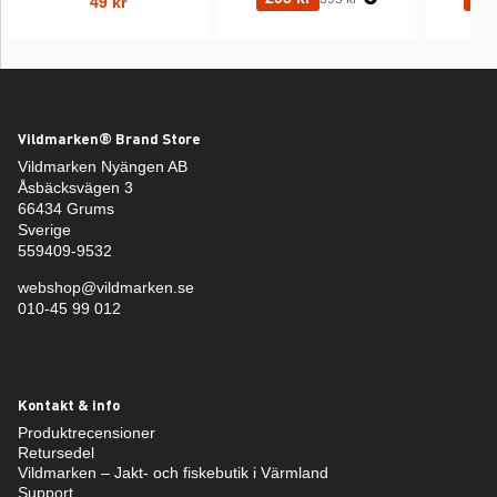
49 kr
Vildmarken® Brand Store
Vildmarken Nyängen AB
Åsbäcksvägen 3
66434 Grums
Sverige
559409-9532
webshop@vildmarken.se
010-45 99 012
Kontakt & info
Produktrecensioner
Retursedel
Vildmarken – Jakt- och fiskebutik i Värmland
Support