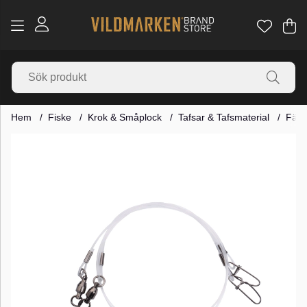
Va
Ant
.
Hem
Fiske
Krok & Småplock
Tafsar & Tafsmaterial
Färd
Produktbilder