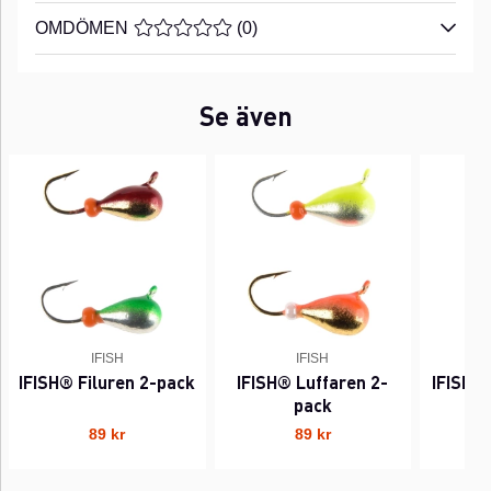
OMDÖMEN
MEDELBETYG 0 AV 5 ANTAL BETYG 0
(
0
)
Se även
IFISH
IFISH
IFISH® Filuren 2-pack
IFISH® Luffaren 2-
IFISH®
pack
89 kr
89 kr