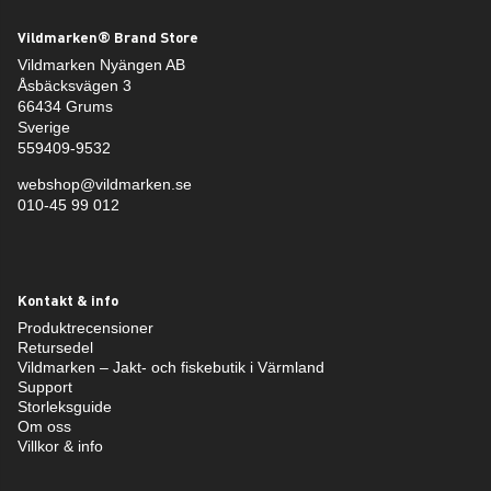
Vildmarken® Brand Store
Vildmarken Nyängen AB
Åsbäcksvägen 3
66434 Grums
Sverige
559409-9532
webshop@vildmarken.se
010-45 99 012
Kontakt & info
Produktrecensioner
Retursedel
Vildmarken – Jakt- och fiskebutik i Värmland
Support
Storleksguide
Om oss
Villkor & info