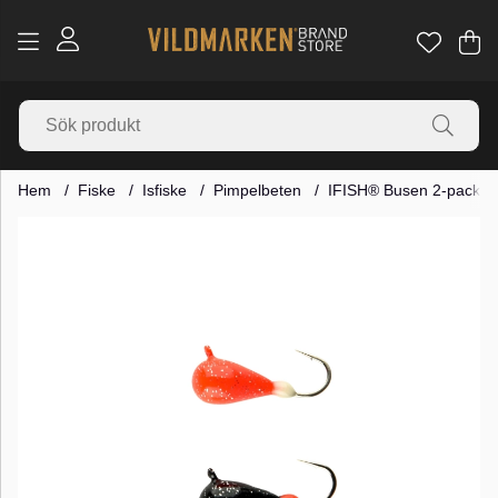
Va
Ant
.
Hem
Fiske
Isfiske
Pimpelbeten
IFISH® Busen 2-pack
Produktbilder