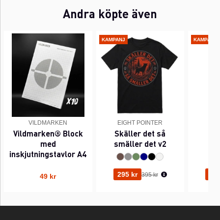
Andra köpte även
KAMPANJ
KAMPANJ
VILDMARKEN
EIGHT POINTER
EI
Vildmarken® Block
Skäller det så
Pi
med
smäller det v2
inskjutningstavlor A4
Ordinarie pris:
295 kr
295
395 kr
49 kr