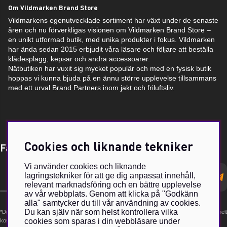
Om Vildmarken Brand Store
Vildmarkens egenutvecklade sortiment har växt under de senaste
åren och nu förverkligas visionen om Vildmarken Brand Store –
en unikt utformad butik, med unika produkter i fokus. Vildmarken
har ända sedan 2015 erbjudit våra läsare och följare att beställa
klädesplagg, kepsar och andra accessoarer.
Nätbutiken har vuxit sig mycket populär och med en fysisk butik
hoppas vi kunna bjuda på en ännu större upplevelse tillsammans
med ett urval Brand Partners inom jakt och friluftsliv.
Cookies och liknande tekniker
Få Magasin Vildmarken direkt till din e-post!*
Vi använder cookies och liknande
E-
lagringstekniker för att ge dig anpassat innehåll,
postadress
relevant marknadsföring och en bättre upplevelse
av vår webbplats. Genom att klicka på "Godkänn
alla" samtycker du till vår användning av cookies.
Du kan själv när som helst kontrollera vilka
*Du kan även få erbjudanden och nyheter från samarbetspartners. Din prenumeration är helt
cookies som sparas i din webbläsare under
kostnadsfri och kan avslutas när som helst.