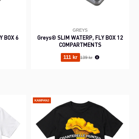
GREYS
Y BOX 6
Greys® SLIM WATERP, FLY BOX 12
COMPARTMENTS
ris:
Ordinarie pris:
111 kr
139 kr
KAMPANJ