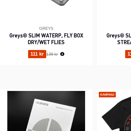
GREYS
Greys® SLIM WATERP, FLY BOX
Greys® SL
DRY/WET FLIES
STRE
Ordinarie pris:
111 kr
1
139 kr
KAMPANJ