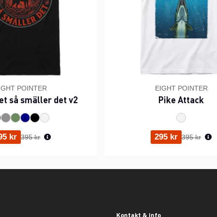
IGHT POINTER
EIGHT POINTER
et så smäller det v2
Pike Attack
Ordinarie pris:
Ordinarie p
95 kr
295 kr
395 kr
395 kr
Kontakt & info