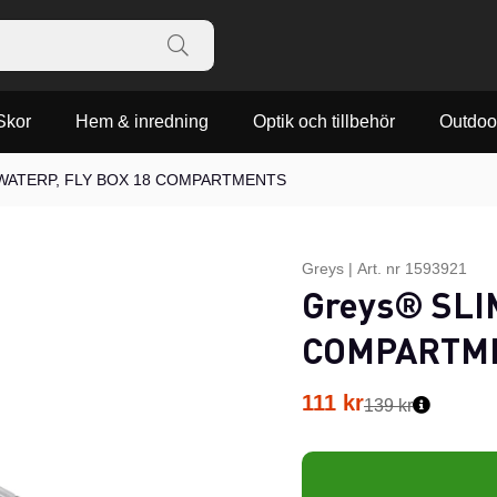
Skor
Hem & inredning
Optik och tillbehör
Outdoo
 WATERP, FLY BOX 18 COMPARTMENTS
Greys
|
Art. nr
1593921
Greys® SLI
COMPARTM
111
kr
139 kr