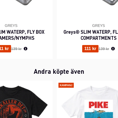
GREYS
GREYS
IM WATERP, FLY BOX
Greys® SLIM WATERP, FL
AMERS/NYMPHS
COMPARTMENTS
Ordinarie pris:
Ordinarie p
11 kr
111 kr
139 kr
139 kr
Andra köpte även
KAMPANJ