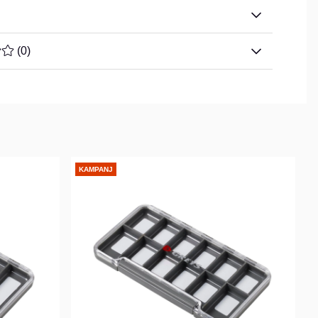
TYG 0 AV 5 ANTAL BETYG 0
(
0
)
KAMPANJ