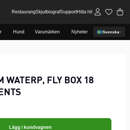
Restaurang
Skjutbiograf
Support
Hitta hit
Va
An
.
r
Hund
Varumärken
Nyheter
Svenska
M WATERP, FLY BOX 18
ENTS
Lägg i kundvagnen