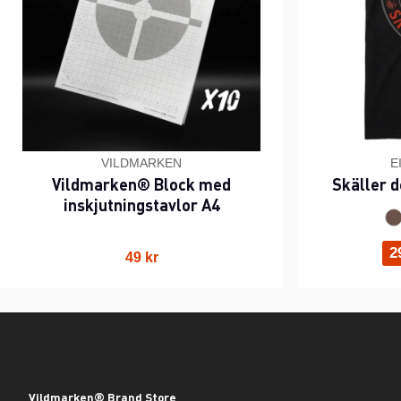
VILDMARKEN
E
Vildmarken® Block med
Skäller d
inskjutningstavlor A4
2
49 kr
Vildmarken® Brand Store