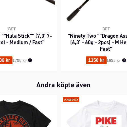
BFT
BFT
""Hula Stick"" (7,3' 7-
"Ninety Two ""Dragon As
cs) - Medium / Fast"
(6,3' - 60g - 2pcs) - M He
Fast"
Ordinarie pris:
Ordinarie p
36 kr
1356 kr
1795 kr
1695 kr
Andra köpte även
KAMPANJ