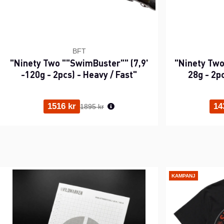
BFT
"Ninety Two ""SwimBuster"" (7,9'
"Ninety Two 
-120g - 2pcs) - Heavy / Fast"
28g - 2p
Ordinarie pris:
1516 kr
14
1895 kr
KAMPANJ