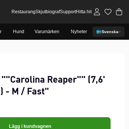
Restaurang
Skjutbiograf
Support
Hitta hit
Va
An
.
r
Hund
Varumärken
Nyheter
Svenska
""Carolina Reaper"" (7,6'
) - M / Fast"
Lägg i kundvagnen