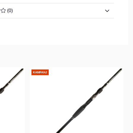
TYG 0 AV 5 ANTAL BETYG 0
(
0
)
KAMPANJ