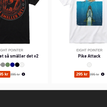
IGHT POINTER
EIGHT POINTER
et så smäller det v2
Pike Attack
Ordinarie pris:
Ordinarie p
95 kr
295 kr
395 kr
395 kr