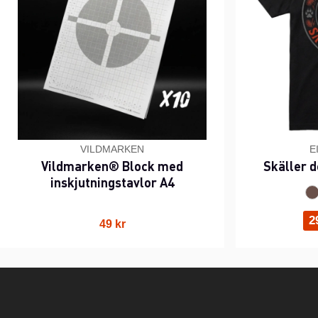
VILDMARKEN
E
Vildmarken® Block med
Skäller d
inskjutningstavlor A4
2
49 kr