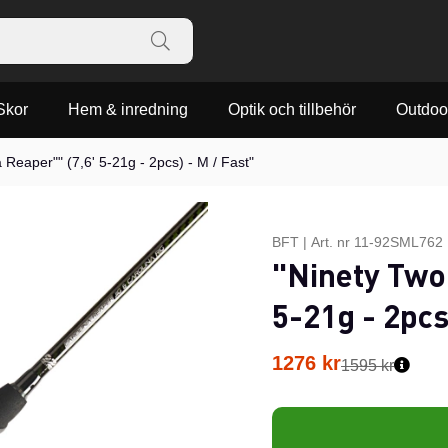
Skor
Hem & inredning
Optik och tillbehör
Outdoo
 Reaper"" (7,6' 5-21g - 2pcs) - M / Fast"
BFT
|
Art. nr
11-92SML762
"Ninety Two 
5-21g - 2pcs
1276
kr
1595 kr