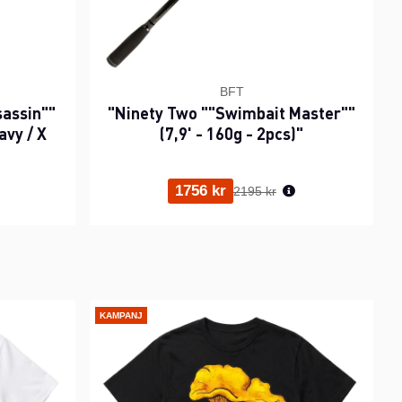
BFT
sassin""
"Ninety Two ""Swimbait Master""
avy / X
(7,9' - 160g - 2pcs)"
ris:
Ordinarie pris:
1756 kr
2195 kr
KAMPANJ