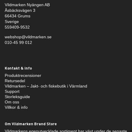
Vildmarken Nyängen AB
Åsbäcksvägen 3
66434 Grums
Sverige
559409-9532
webshop@vildmarken.se
010-45 99 012
Kontakt & info
Produktrecensioner
Retursedel
Vildmarken – Jakt- och fiskebutik i Värmland
Support
Storleksguide
Om oss
Villkor & info
Om Vildmarken Brand Store
Vildmarkens egenutvecklade sortiment har växt under de senaste