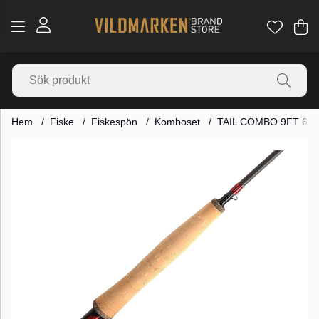
Va
Ant
.
Hem
Fiske
Fiskespön
Komboset
TAIL COMBO 9FT 6LI
Produktbilder