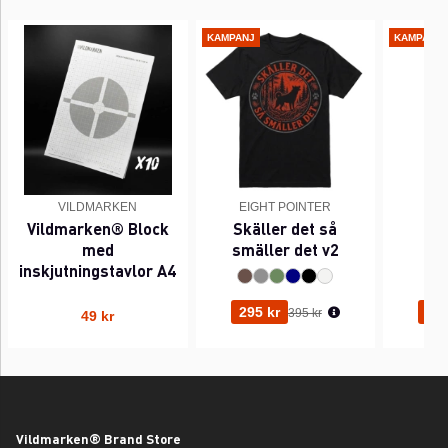
KAMPANJ
KAMPANJ
VILDMARKEN
EIGHT POINTER
EI
Vildmarken® Block
Skäller det så
Pi
med
smäller det v2
inskjutningstavlor A4
Ordinarie pris:
295 kr
295
395 kr
49 kr
Vildmarken® Brand Store