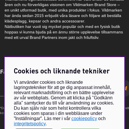
åren och nu förverkligas visionen om Vildmarken Brand Store –
en unikt utformad butik, med unika produkter i fokus. Vildmarken
har ända sedan 2015 erbjudit våra läsare och följare att beställa
klädesplagg, kepsar och andra accessoarer.
Nätbutiken har vuxit sig mycket populär och med en fysisk butik
hoppas vi kunna bjuda på en ännu större upplevelse tillsammans
med ett urval Brand Partners inom jakt och friluftsliv.
Cookies och liknande tekniker
Få Magasin Vildmarken direkt till din e-post!*
Vi använder cookies och liknande
E-
lagringstekniker för att ge dig anpassat innehåll,
postadress
relevant marknadsföring och en bättre upplevelse
av vår webbplats. Genom att klicka på "Godkänn
alla" samtycker du till vår användning av cookies.
Du kan själv när som helst kontrollera vilka
*Du kan även få erbjudanden och nyheter från samarbetspartners. Din prenumeration är helt
cookies som sparas i din webbläsare under
kostnadsfri och kan avslutas när som helst.
”Inställningar”. Läs mer i vår
cookiepolicy
och
integritetspolicy
.