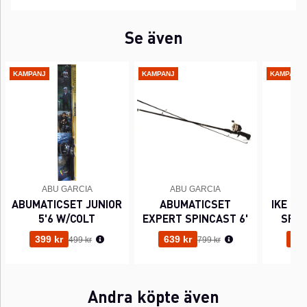
Se även
KAMPANJ
KAMPANJ
KAMPANJ
ABU GARCIA
ABU GARCIA
A
ABUMATICSET JUNIOR
ABUMATICSET
IKE DU
5'6 W/COLT
EXPERT SPINCAST 6'
SPIN
Ordinarie pris:
Ordinarie pris:
399 kr
639 kr
479
499 kr
799 kr
Andra köpte även