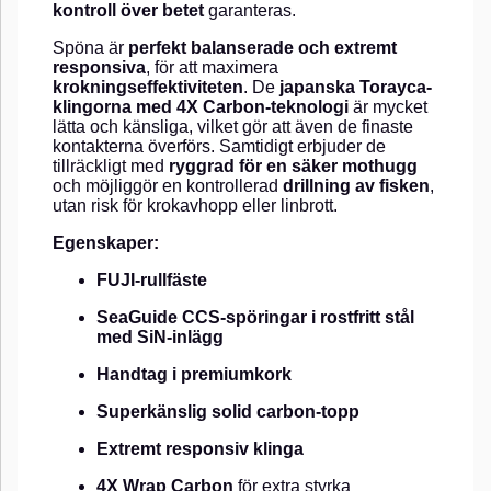
kontroll över betet
garanteras.
Spöna är
perfekt balanserade och extremt
responsiva
, för att maximera
krokningseffektiviteten
. De
japanska Torayca-
klingorna med 4X Carbon-teknologi
är mycket
lätta och känsliga, vilket gör att även de finaste
kontakterna överförs. Samtidigt erbjuder de
tillräckligt med
ryggrad för en säker mothugg
och möjliggör en kontrollerad
drillning av fisken
,
utan risk för krokavhopp eller linbrott.
Egenskaper:
FUJI-rullfäste
SeaGuide CCS-spöringar i rostfritt stål
med SiN-inlägg
Handtag i premiumkork
Superkänslig solid carbon-topp
Extremt responsiv klinga
4X Wrap Carbon
för extra styrka