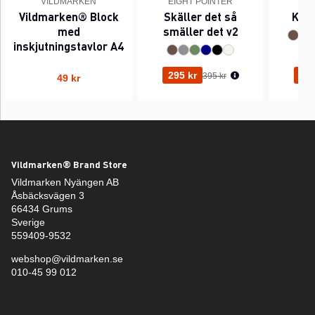
VILDMARKEN
EIGHT POINTER
EI
Vildmarken® Block
Skäller det så
Kant
med
smäller det v2
inskjutningstavlor A4
Ordinarie pris:
295 kr
295
395 kr
49 kr
Vildmarken® Brand Store
Vildmarken Nyängen AB
Åsbäcksvägen 3
66434 Grums
Sverige
559409-9532
webshop@vildmarken.se
010-45 99 012