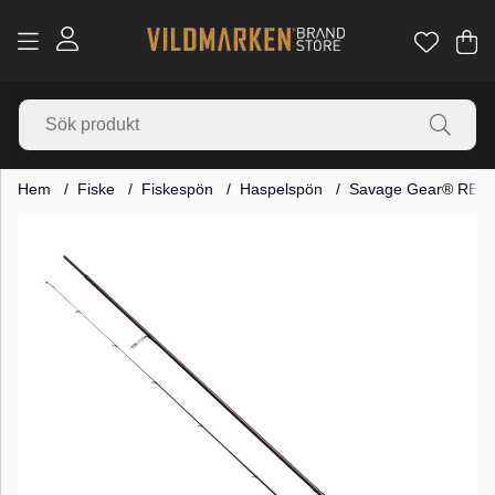
Va
Ant
.
Hem
Fiske
Fiskespön
Haspelspön
Savage Gear® REVE
Produktbilder