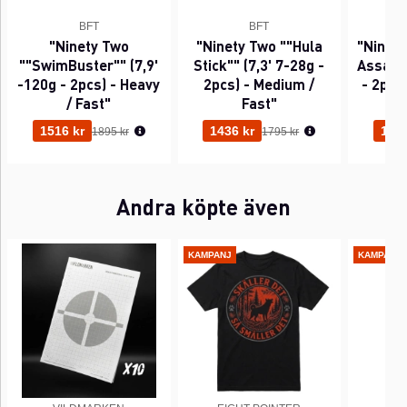
BFT
BFT
"Ninety Two
"Ninety Two ""Hula
"Ninet
""SwimBuster"" (7,9'
Stick"" (7,3' 7-28g -
Assassi
-120g - 2pcs) - Heavy
2pcs) - Medium /
- 2pcs)
/ Fast"
Fast"
Ordinarie pris:
Ordinarie pris:
1516 kr
1436 kr
1356
1895 kr
1795 kr
Andra köpte även
KAMPANJ
KAMPANJ