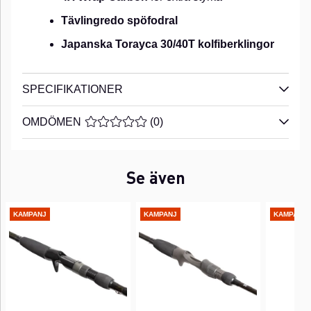
Tävlingredo spöfodral
Japanska Torayca 30/40T kolfiberklingor
SPECIFIKATIONER
OMDÖMEN
MEDELBETYG 0 AV 5 ANTAL BETYG 0
(
0
)
Se även
KAMPANJ
KAMPANJ
KAMPANJ