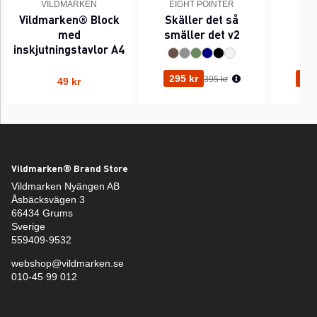
VILDMARKEN
EIGHT POINTER
EI
Vildmarken® Block
Skäller det så
Pi
med
smäller det v2
inskjutningstavlor A4
Ordinarie pris:
295 kr
295
395 kr
49 kr
Vildmarken® Brand Store
Vildmarken Nyängen AB
Åsbäcksvägen 3
66434 Grums
Sverige
559409-9532
webshop@vildmarken.se
010-45 99 012