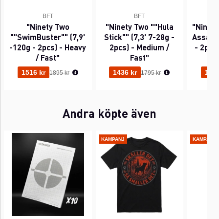
BFT
BFT
"Ninety Two
"Ninety Two ""Hula
"Ninet
""SwimBuster"" (7,9'
Stick"" (7,3' 7-28g -
Assassi
-120g - 2pcs) - Heavy
2pcs) - Medium /
- 2pcs)
/ Fast"
Fast"
Ordinarie pris:
Ordinarie pris:
1516 kr
1436 kr
1356
1895 kr
1795 kr
Andra köpte även
KAMPANJ
KAMPANJ