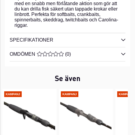
med en snabb men förlåtande aktion som gör att
du kan drilla fisk säkert utan tappade krokar eller
linbrott. Perfekta för softbaits, crankbaits,
spinnerbaits, skeddrag, twitchbaits och Carolina-
riggar.
SPECIFIKATIONER
OMDÖMEN
MEDELBETYG 0 AV 5 ANTAL BETYG 0
(
0
)
Se även
KAMPANJ
KAMPANJ
KAMPANJ