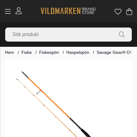
Va
Ant
.
Hem
Fiske
Fiskespön
Haspelspön
Savage Gear® ORA
Produktbilder