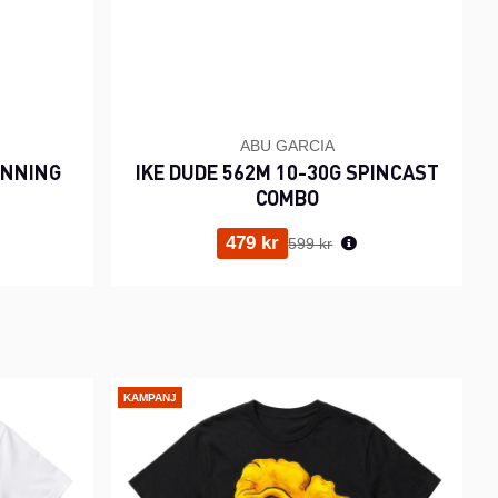
ABU GARCIA
INNING
IKE DUDE 562M 10-30G SPINCAST
COMBO
ris:
Ordinarie pris:
479 kr
599 kr
KAMPANJ