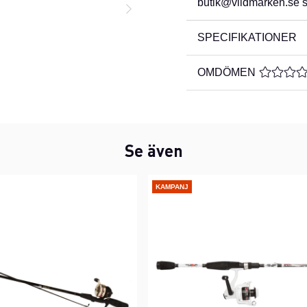
butik@vildmarken.se så
SPECIFIKATIONER
OMDÖMEN
MEDELBE
Se även
KAMPANJ