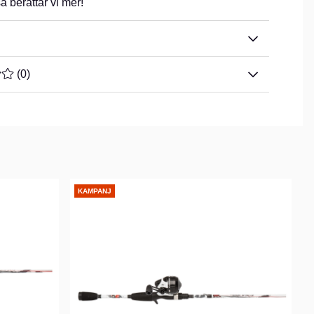
 berättar vi mer!
TYG 0 AV 5 ANTAL BETYG 0
(
0
)
KAMPANJ