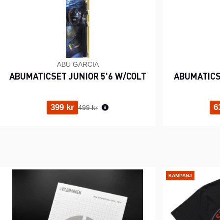
ABU GARCIA
ABUMATICSET JUNIOR 5'6 W/COLT
ABUMATICS
Ordinarie pris:
399 kr
6
499 kr
KAMPANJ