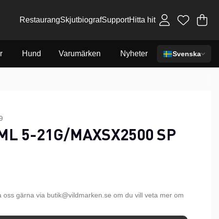
Restaurang
Skjutbiograf
Support
Hitta hit
Va
An
.
r
Hund
Varumärken
Nyheter
Svenska
9
ML 5-21G/MAXSX2500 SP
a oss gärna via butik@vildmarken.se om du vill veta mer om