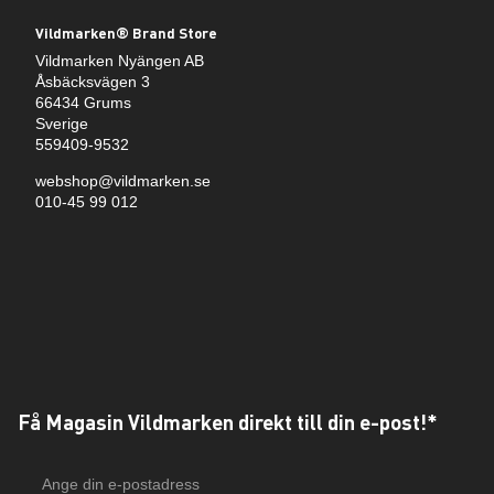
Vildmarken® Brand Store
Vildmarken Nyängen AB
Åsbäcksvägen 3
66434 Grums
Sverige
559409-9532
webshop@vildmarken.se
010-45 99 012
Få Magasin Vildmarken direkt till din e-post!*
E-
postadress