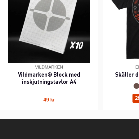
VILDMARKEN
E
Vildmarken® Block med
Skäller d
inskjutningstavlor A4
2
49 kr