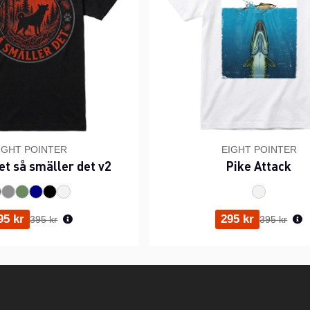
IGHT POINTER
EIGHT POINTER
et så smäller det v2
Pike Attack
Ordinarie pris:
Ordinarie p
95 kr
295 kr
395 kr
395 kr