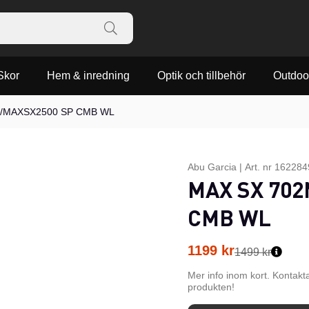
Skor
Hem & inredning
Optik och tillbehör
Outdoo
G/MAXSX2500 SP CMB WL
Abu Garcia
|
Art. nr
162284
MAX SX 702
CMB WL
1199
kr
1499 kr
Mer info inom kort. Kontakt
produkten!