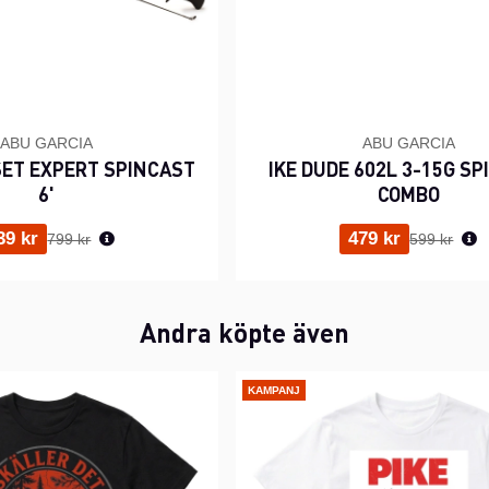
ABU GARCIA
ABU GARCIA
ET EXPERT SPINCAST
IKE DUDE 602L 3-15G SP
6'
COMBO
Ordinarie pris:
Ordinarie p
39 kr
479 kr
799 kr
599 kr
Andra köpte även
KAMPANJ