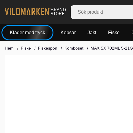
Kläder med tryck
Kepsar
Jakt
Fiske
Hem
Fiske
Fiskespön
Komboset
MAX SX 702ML 5-21
Produktbilder