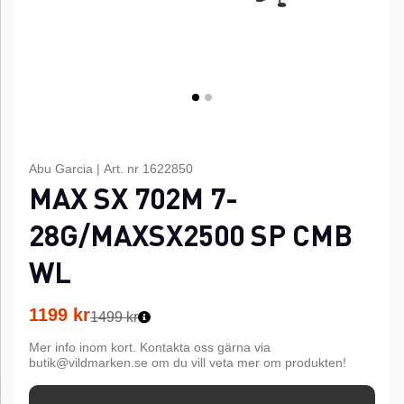
Abu Garcia
|
Art. nr
1622850
MAX SX 702M 7-
28G/MAXSX2500 SP CMB
WL
1199
kr
1499 kr
Mer info inom kort. Kontakta oss gärna via
butik@vildmarken.se om du vill veta mer om produkten!