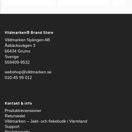
Vildmarken® Brand Store
Vildmarken Nyängen AB
Åsbäcksvägen 3
66434 Grums
Sverige
559409-9532
webshop@vildmarken.se
010-45 99 012
Kontakt & info
Produktrecensioner
Retursedel
Vildmarken – Jakt- och fiskebutik i Värmland
Support
Storleksguide