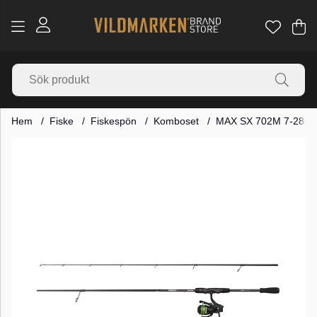
Va
Ant
.
Hem
Fiske
Fiskespön
Komboset
MAX SX 702M 7-28G
Produktbilder