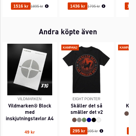
Ordinarie pris:
Ordinarie pris:
1516 kr
1436 kr
1356
1895 kr
1795 kr
Andra köpte även
KAMPANJ
KAMPANJ
VILDMARKEN
EIGHT POINTER
EI
Vildmarken® Block
Skäller det så
Kant
med
smäller det v2
inskjutningstavlor A4
Ordinarie pris:
295 kr
295
395 kr
49 kr