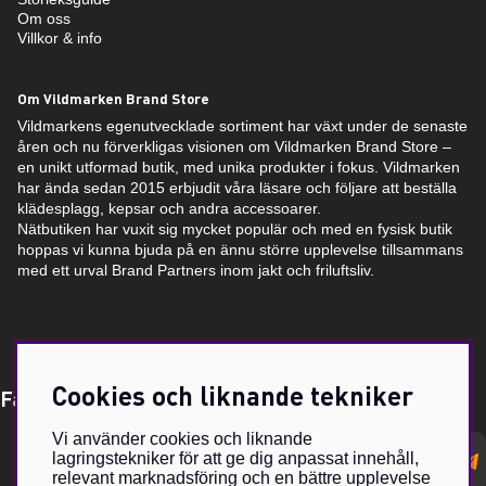
Om oss
Villkor & info
Om Vildmarken Brand Store
Vildmarkens egenutvecklade sortiment har växt under de senaste
åren och nu förverkligas visionen om Vildmarken Brand Store –
en unikt utformad butik, med unika produkter i fokus. Vildmarken
har ända sedan 2015 erbjudit våra läsare och följare att beställa
klädesplagg, kepsar och andra accessoarer.
Nätbutiken har vuxit sig mycket populär och med en fysisk butik
hoppas vi kunna bjuda på en ännu större upplevelse tillsammans
med ett urval Brand Partners inom jakt och friluftsliv.
Cookies och liknande tekniker
Få Magasin Vildmarken direkt till din e-post!*
Vi använder cookies och liknande
E-
lagringstekniker för att ge dig anpassat innehåll,
postadress
relevant marknadsföring och en bättre upplevelse