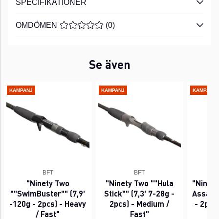
SPECIFIKATIONER
OMDÖMEN
MEDELBETYG 0 AV 5 ANTAL BETYG 0
(
0
)
Se även
KAMPANJ
KAMPANJ
KAMPANJ
BFT
BFT
"Ninety Two
"Ninety Two ""Hula
"Ninet
""SwimBuster"" (7,9'
Stick"" (7,3' 7-28g -
Assassi
-120g - 2pcs) - Heavy
2pcs) - Medium /
- 2pcs)
/ Fast"
Fast"