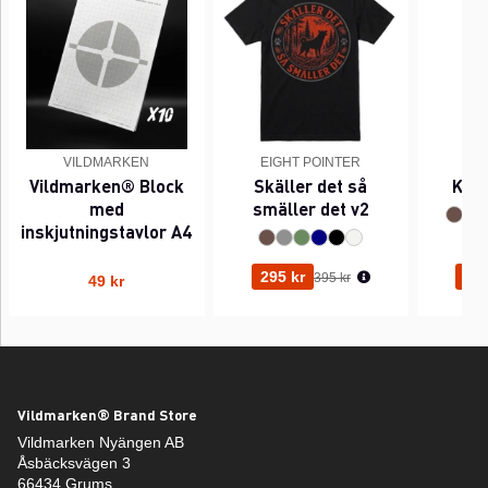
VILDMARKEN
EIGHT POINTER
EI
Vildmarken® Block
Skäller det så
Kant
med
smäller det v2
inskjutningstavlor A4
Ordinarie pris:
295 kr
295
395 kr
49 kr
Vildmarken® Brand Store
Vildmarken Nyängen AB
Åsbäcksvägen 3
66434 Grums