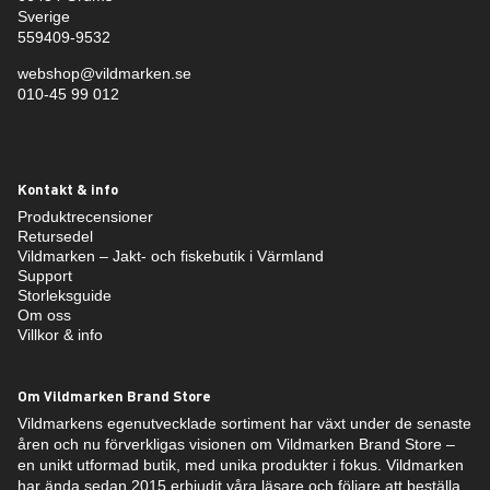
Sverige
559409-9532
webshop@vildmarken.se
010-45 99 012
Kontakt & info
Produktrecensioner
Retursedel
Vildmarken – Jakt- och fiskebutik i Värmland
Support
Storleksguide
Om oss
Villkor & info
Om Vildmarken Brand Store
Vildmarkens egenutvecklade sortiment har växt under de senaste
åren och nu förverkligas visionen om Vildmarken Brand Store –
en unikt utformad butik, med unika produkter i fokus. Vildmarken
har ända sedan 2015 erbjudit våra läsare och följare att beställa