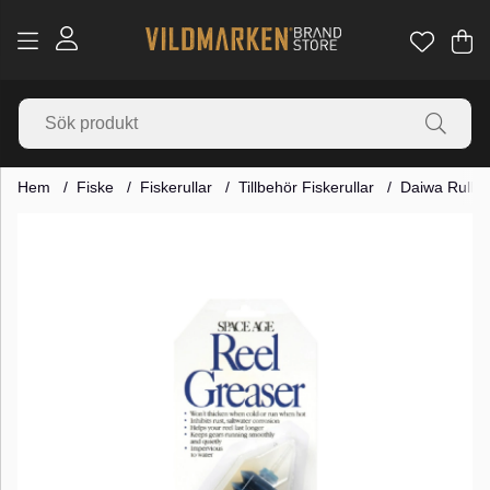
Va
Ant
.
Hem
Fiske
Fiskerullar
Tillbehör Fiskerullar
Daiwa Rullfet
Produktbilder