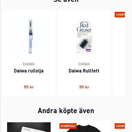
KAMPANJ
DAIWA
DAIWA
A
Daiwa rullolja
Daiwa Rullfett
AB
79
95 kr
95 kr
Andra köpte även
KAMPANJ
KAMPANJ