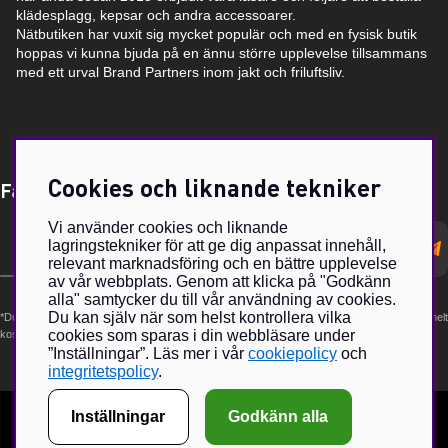
klädesplagg, kepsar och andra accessoarer.
Nätbutiken har vuxit sig mycket populär och med en fysisk butik
hoppas vi kunna bjuda på en ännu större upplevelse tillsammans
med ett urval Brand Partners inom jakt och friluftsliv.
Cookies och liknande tekniker
Få Magasin Vildmarken direkt till din e-post!*
Vi använder cookies och liknande
E-
lagringstekniker för att ge dig anpassat innehåll,
postadress
relevant marknadsföring och en bättre upplevelse
av vår webbplats. Genom att klicka på "Godkänn
alla" samtycker du till vår användning av cookies.
Du kan själv när som helst kontrollera vilka
*Du kan även få erbjudanden och nyheter från samarbetspartners. Din prenumeration är helt
cookies som sparas i din webbläsare under
kostnadsfri och kan avslutas när som helst.
”Inställningar”. Läs mer i vår
cookiepolicy
och
integritetspolicy
.
Inställningar
Godkänn alla