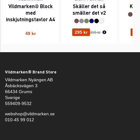
Vildmarken® Block
Skäller det så
Kant
med
smäller det v2
inskjutningstavlor A4
Ordinarie pris:
295 kr
295
395 kr
49 kr
Vildmarken® Brand Store
Vildmarken Nyängen AB
Åsbäcksvägen 3
66434 Grums
Sverige
559409-9532
webshop@vildmarken.se
010-45 99 012