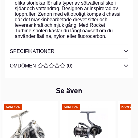
olika storlekar för alla typer av sötvattensfiske i
sjöar och vattendrag. Designen är inspirerad av
topprullen Zenon med ett otroligt kompakt chassi
där det maskinbearbetade drevet sitter och
leverear kraft och mjuk gång. Med Rocket
Turbine-spolen kastar du långt oavsett om du
använder flätlina, nylon eller fluorocarbon.
SPECIFIKATIONER
OMDÖMEN
MEDELBETYG 0 AV 5 ANTAL BETYG 0
(
0
)
Se även
KAMPANJ
KAMPANJ
KAMPANJ