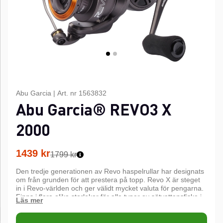
Abu Garcia
|
Art. nr
1563832
Abu Garcia® REVO3 X
2000
1439
kr
1799 kr
Den tredje generationen av Revo haspelrullar har designats
om från grunden för att prestera på topp. Revo X är steget
in i Revo-världen och ger välidt mycket valuta för pengarna.
Finns i flera olika storlekar för alla typer av sötvattensfiske i
sjöar och vattendrag. Designen är inspirerad av topprullen
Zenon med ett otroligt kompakt chassi där det
maskinbearbetade drevet sitter och leverear kraft och mjuk