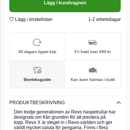
Lägg i kundvagnen
gång. Med Rocket Turbine-spolen kastar du långt oavsett
om du använder flätlina, nylon eller fluorocarbon.
Lägg i önskelistan
1-2 arbetsdagar
30 dagars öppet köp
Fri frakt över 699 kr
Storleksguide
Kan även hämtas i butik
PRODUKTBESKRIVNING
Den tredje generationen av Revo haspelrullar har
designats om från grunden för att prestera på
topp. Revo X är steget in i Revo-världen och ger
välidt mycket valuta för pengarna. Finns i flera