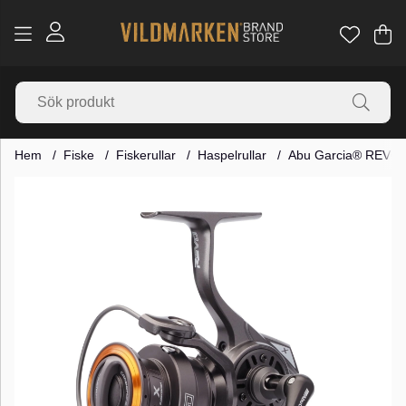
Va
Ant
.
Hem
Fiske
Fiskerullar
Haspelrullar
Abu Garcia® REVO3
Produktbilder