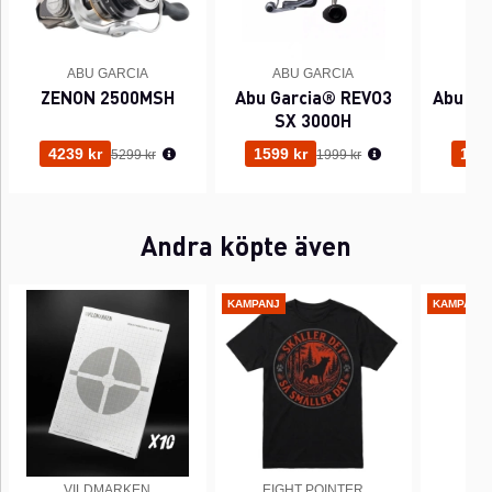
ABU GARCIA
ABU GARCIA
A
ZENON 2500MSH
Abu Garcia® REVO3
Abu Ga
SX 3000H
Ordinarie pris:
Ordinarie pris:
4239 kr
1599 kr
1439
5299 kr
1999 kr
Andra köpte även
KAMPANJ
KAMPANJ
VILDMARKEN
EIGHT POINTER
EI