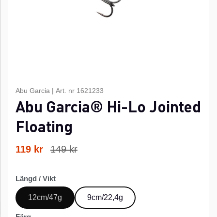
Abu Garcia
|
Art. nr
1621233
Abu Garcia® Hi-Lo Jointed
Floating
119
kr
149
kr
Längd / Vikt
12cm/47g
9cm/22,4g
Färg