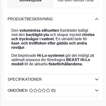
Storleksguide
Kan även hämtas i butik
PRODUKTBESKRIVNING
Den
voluminösa silhuetten
framträder tydligt
mot den
backlight-yta
och skapar mycket
rörelse
och tryckvågor i vattnet
. En utmärkt bete för
kast- och trollfisken efter gädda och andra
rovdjur
.
Det beprövade
Hi-Lo-systemet
gör det möjligt att
optimalt anpassa din föredragna
BEAST Hi-Lo
modell
till de aktuella
fiskeförhållandena
.
SPECIFIKATIONER
OMDÖMEN
MEDELBETYG 0 AV 5 ANTAL BETYG 0
(
0
)