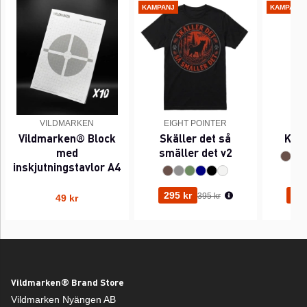
KAMPANJ
KAMPANJ
VILDMARKEN
EIGHT POINTER
EI
Vildmarken® Block
Skäller det så
Kant
med
smäller det v2
inskjutningstavlor A4
Ordinarie pris:
295 kr
295
395 kr
49 kr
Vildmarken® Brand Store
Vildmarken Nyängen AB