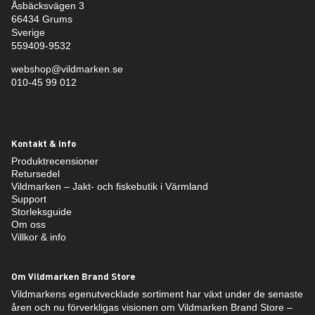
Åsbäcksvägen 3
66434 Grums
Sverige
559409-9532
webshop@vildmarken.se
010-45 99 012
Kontakt & info
Produktrecensioner
Retursedel
Vildmarken – Jakt- och fiskebutik i Värmland
Support
Storleksguide
Om oss
Villkor & info
Om Vildmarken Brand Store
Vildmarkens egenutvecklade sortiment har växt under de senaste
åren och nu förverkligas visionen om Vildmarken Brand Store –