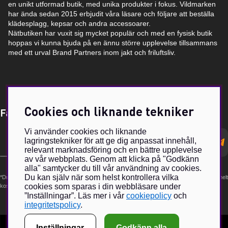
en unikt utformad butik, med unika produkter i fokus. Vildmarken
har ända sedan 2015 erbjudit våra läsare och följare att beställa
klädesplagg, kepsar och andra accessoarer.
Nätbutiken har vuxit sig mycket populär och med en fysisk butik
hoppas vi kunna bjuda på en ännu större upplevelse tillsammans
med ett urval Brand Partners inom jakt och friluftsliv.
Cookies och liknande tekniker
Få Magasin Vildmarken direkt till din e-post!*
Vi använder cookies och liknande
E-
lagringstekniker för att ge dig anpassat innehåll,
postadress
relevant marknadsföring och en bättre upplevelse
av vår webbplats. Genom att klicka på "Godkänn
alla" samtycker du till vår användning av cookies.
Du kan själv när som helst kontrollera vilka
*Du kan även få erbjudanden och nyheter från samarbetspartners. Din prenumeration är helt
cookies som sparas i din webbläsare under
kostnadsfri och kan avslutas när som helst.
”Inställningar”. Läs mer i vår
cookiepolicy
och
integritetspolicy
.
Inställningar
Godkänn alla