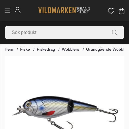
Va
Ant
.
Hem
Fiske
Fiskedrag
Wobblers
Grundgående Wobbler
Produktbilder