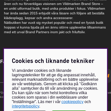
åren och nu förverkligas visionen om Vildmarken Brand Store –
en unikt utformad butik, med unika produkter i fokus. Vildmarken
har ända sedan 2015 erbjudit våra läsare och följare att beställa
klädesplagg, kepsar och andra accessoarer.
Nätbutiken har vuxit sig mycket populär och med en fysisk butik
hoppas vi kunna bjuda på en ännu större upplevelse tillsammans
med ett urval Brand Partners inom jakt och friluftsliv.
Cookies och liknande tekniker
Få Magasin Vildmarken direkt till din e-post!*
Vi använder cookies och liknande
E-
lagringstekniker för att ge dig anpassat innehåll,
postadress
relevant marknadsföring och en bättre upplevelse
av vår webbplats. Genom att klicka på "Godkänn
alla" samtycker du till vår användning av cookies.
Du kan själv när som helst kontrollera vilka
*Du kan även få erbjudanden och nyheter från samarbetspartners. Din prenumeration är helt
cookies som sparas i din webbläsare under
kostnadsfri och kan avslutas när som helst.
”Inställningar”. Läs mer i vår
cookiepolicy
och
integritetspolicy
.