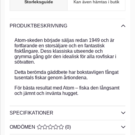
Storleksguide
Kan även hämtas i butik
PRODUKTBESKRIVNING
Atom-skeden började säljas redan 1949 och är
fortfarande en storsäljare och en fantastisk
fiskfångare. Dess klassiska utseende och
grymma gång gör den idealisk för alla rovfiskar i
sötvatten.
Detta berömda gäddbete har bokstavligen fångat
tusentals fiskar genom årtiondena.
För bästa resultat med Atom – fiska den långsamt
och jämnt och invänta hugget.
SPECIFIKATIONER
OMDÖMEN
MEDELBETYG 0 AV 5 ANTAL BETYG 0
(
0
)