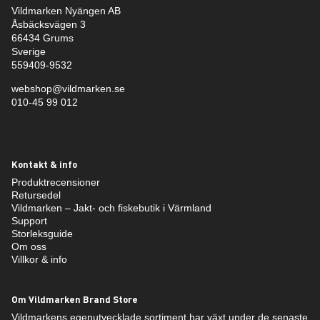
Vildmarken Nyängen AB
Åsbäcksvägen 3
66434 Grums
Sverige
559409-9532
webshop@vildmarken.se
010-45 99 012
Kontakt & info
Produktrecensioner
Retursedel
Vildmarken – Jakt- och fiskebutik i Värmland
Support
Storleksguide
Om oss
Villkor & info
Om Vildmarken Brand Store
Vildmarkens egenutvecklade sortiment har växt under de senaste