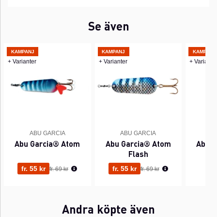
Se även
KAMPANJ
KAMPANJ
KAMPANJ
+ Varianter
+ Varianter
+ Variante
ABU GARCIA
ABU GARCIA
A
Abu Garcia® Atom
Abu Garcia® Atom
Abu G
Flash
Ordinarie pris:
Ordinarie pris:
fr. 55 kr
fr. 55 kr
68
fr. 69 kr
fr. 69 kr
Andra köpte även