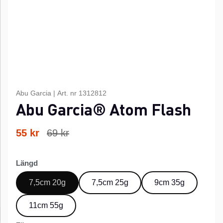
Abu Garcia
|
Art. nr
1312812
Abu Garcia® Atom Flash
55
kr
69
kr
Längd
7,5cm 20g
7,5cm 25g
9cm 35g
11cm 55g