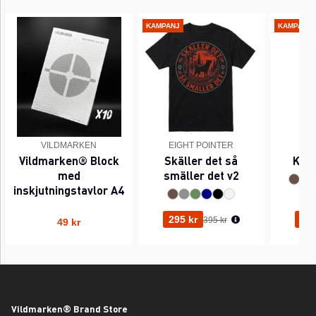
KAMPANJ
KAMPANJ
VILDMARKEN
EIGHT POINTER
EI
Vildmarken® Block
Skäller det så
Kant
med
smäller det v2
inskjutningstavlor A4
Ordinarie pris:
295 kr
295
395 kr
49 kr
Vildmarken® Brand Store