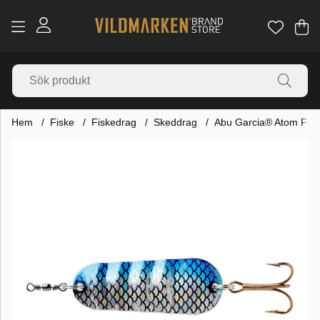
Va
Ant
.
Hem
Fiske
Fiskedrag
Skeddrag
Abu Garcia® Atom Fla
Produktbilder