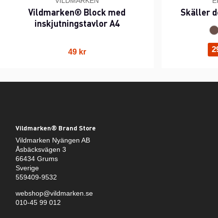
VILDMARKEN
E
Vildmarken® Block med
Skäller d
inskjutningstavlor A4
2
49 kr
Vildmarken® Brand Store
Vildmarken Nyängen AB
Åsbäcksvägen 3
66434 Grums
Sverige
559409-9532
webshop@vildmarken.se
010-45 99 012