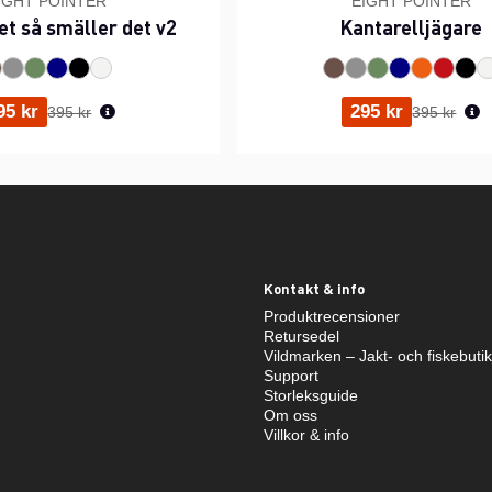
IGHT POINTER
EIGHT POINTER
et så smäller det v2
Kantarelljägare
Ordinarie pris:
Ordinarie p
95 kr
295 kr
395 kr
395 kr
Kontakt & info
Produktrecensioner
Retursedel
Vildmarken – Jakt- och fiskebuti
Support
Storleksguide
Om oss
Villkor & info