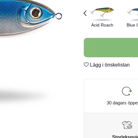
Acid Roach
Blue
Lägg i önskelistan
30 dagars öppe
Storleksgui