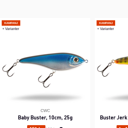
KAMPANJ
KAMPANJ
+ Varianter
+ Varianter
CWC
Baby Buster, 10cm, 25g
Buster Jerk
Ordinarie pris: