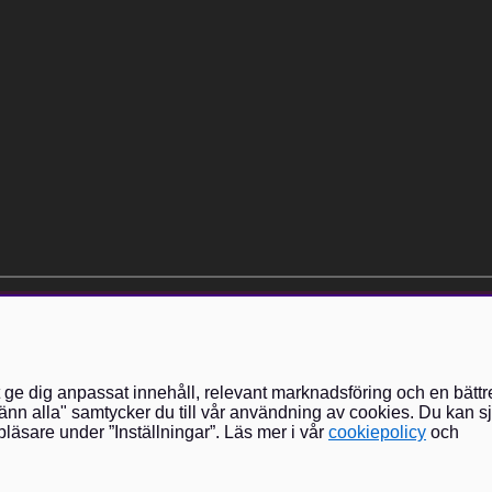
elt kostnadsfri och kan avslutas när som helst.
t ge dig anpassat innehåll, relevant marknadsföring och en bättr
nn alla" samtycker du till vår användning av cookies. Du kan sj
läsare under ”Inställningar”. Läs mer i vår
cookiepolicy
och