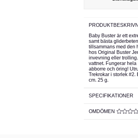
PRODUKTBESKRIVN
Baby Buster är ett ext
samt bästa gliderbete
tillsammans med den 
hos Original Buster Jer
invevning eller trollin
vattnet. Fungerar hela
abborre och öring! Utr
Trekrokar i storlek #2
cm. 25 g.
SPECIFIKATIONER
OMDÖMEN
MEDELBE