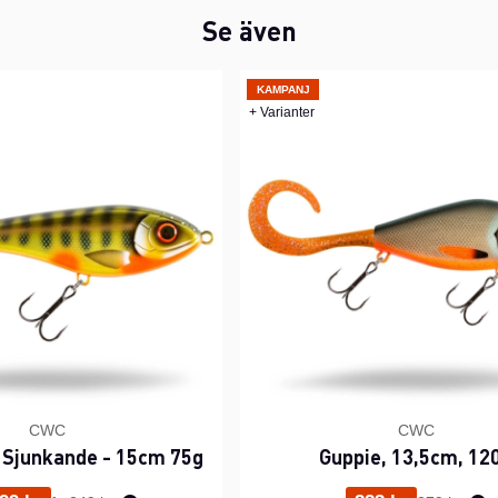
Se även
KAMPANJ
+ Varianter
CWC
CWC
 Sjunkande - 15cm 75g
Guppie, 13,5cm, 12
Ordinarie pris:
Ordinarie p