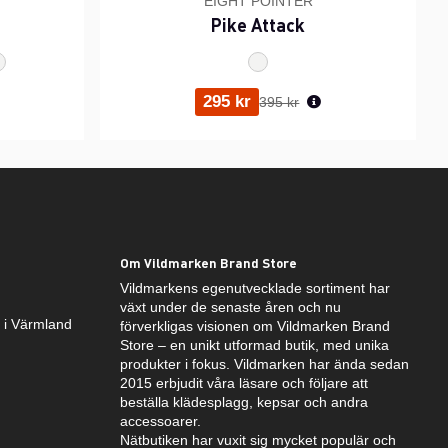
EIGHT POINTER
Pike Attack
ris:
Ordinarie pris:
295 kr
395 kr
Om Vildmarken Brand Store
Vildmarkens egenutvecklade sortiment har
växt under de senaste åren och nu
k i Värmland
förverkligas visionen om Vildmarken Brand
Store – en unikt utformad butik, med unika
produkter i fokus. Vildmarken har ända sedan
2015 erbjudit våra läsare och följare att
beställa klädesplagg, kepsar och andra
accessoarer.
Nätbutiken har vuxit sig mycket populär och