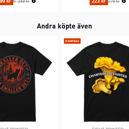
199 kr
223 kr
fr. 249 kr
279 kr
Andra köpte även
KAMPANJ