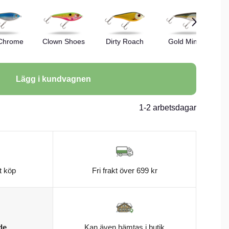
 Chrome
Clown Shoes
Dirty Roach
Gold Miner
N
Lägg i kundvagnen
1-2 arbetsdagar
t köp
Fri frakt över 699 kr
de
Kan även hämtas i butik