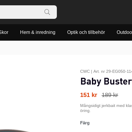
Skor
Hem & inredning
Optik och tillbehör
Outdoo
CWC
|
Art. nr
29-EG050-11
Baby Buster
151
kr
189
kr
Mångsidigt jerkbait med kla
öring.
Färg