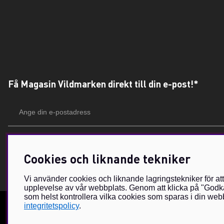
Få Magasin Vildmarken direkt till din e-post!*
E-
postadress
*Du kan även få erbjudanden och nyheter från samarbetspartners. Din prenumeration är h
Cookies och liknande tekniker
Vi använder cookies och liknande lagringstekniker för at
upplevelse av vår webbplats. Genom att klicka på "Godkä
som helst kontrollera vilka cookies som sparas i din webb
integritetspolicy
.