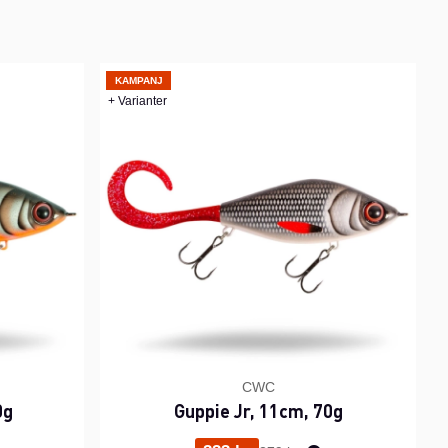
KAMPANJ
+ Varianter
CWC
0g
Guppie Jr, 11cm, 70g
ris:
Ordinarie pris: