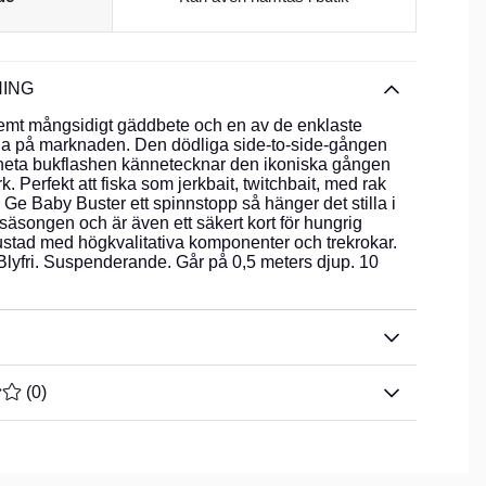
ING
remt mångsidigt gäddbete och en av de enklaste
na på marknaden. Den dödliga side-to-side-gången
heta bukflashen kännetecknar den ikoniska gången
k. Perfekt att fiska som jerkbait, twitchbait, med rak
g. Ge Baby Buster ett spinnstopp så hänger det stilla i
 säsongen och är även ett säkert kort för hungrig
ustad med högkvalitativa komponenter och trekrokar.
. Blyfri. Suspenderande. Går på 0,5 meters djup. 10
TYG 0 AV 5 ANTAL BETYG 0
(
0
)