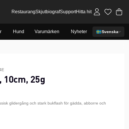
Restaurang
Skjutbiograf
Support
Hitta hit
Va
An
.
r
Hund
Varumärken
Nyheter
Svenska
4E
, 10cm, 25g
ssisk glidergång och stark bukflash för gädda, abborre och