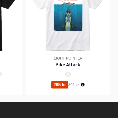
EIGHT POINTER
Pike Attack
ris:
Ordinarie pris:
295 kr
395 kr