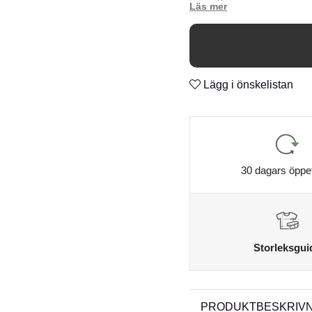
Konisk
n
Glidande
n
Lägg i önskelistan
30 dagars öppe
Storleksgui
PRODUKTBESKRIVN