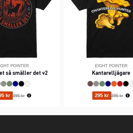
IGHT POINTER
EIGHT POINTER
et så smäller det v2
Kantarelljägare
Ordinarie pris:
Ordinarie p
95 kr
295 kr
395 kr
395 kr