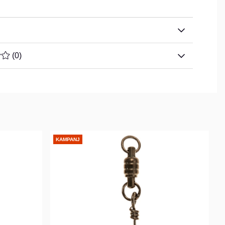
TYG 0 AV 5 ANTAL BETYG 0
(
0
)
KAMPANJ