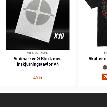
VILDMARKEN
E
Vildmarken® Block med
Skäller d
inskjutningstavlor A4
2
49 kr