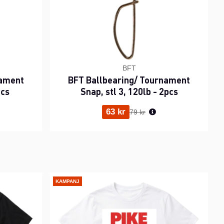
BFT
nament
BFT Ballbearing/ Tournament
pcs
Snap, stl 3, 120lb - 2pcs
ris:
Ordinarie pris:
63 kr
79 kr
KAMPANJ