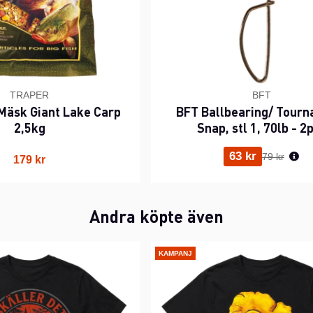
TRAPER
BFT
äsk Giant Lake Carp
BFT Ballbearing/ Tour
2,5kg
Snap, stl 1, 70lb - 2
Ordinarie p
63 kr
79 kr
179 kr
Andra köpte även
KAMPANJ