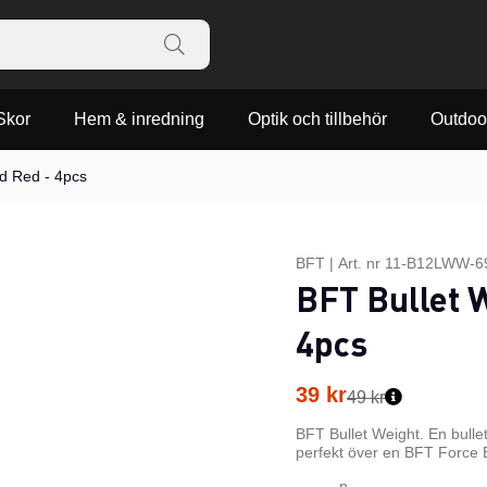
Skor
Hem & inredning
Optik och tillbehör
Outdoo
od Red - 4pcs
BFT
|
Art. nr
11-B12LWW-6
BFT Bullet W
4pcs
39
kr
49 kr
BFT Bullet Weight. En bull
perfekt över en BFT Force 
n