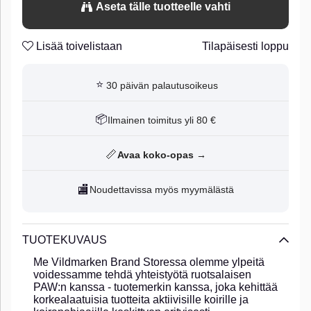
Aseta tälle tuotteelle vahti
Lisää toivelistaan
Tilapäisesti loppu
⭐
30 päivän palautusoikeus
📦
Ilmainen toimitus yli 80 €
📏
Avaa koko-opas →
🏬
Noudettavissa myös myymälästä
TUOTEKUVAUS
Me Vildmarken Brand Storessa olemme ylpeitä
voidessamme tehdä yhteistyötä ruotsalaisen
PAW:n kanssa - tuotemerkin kanssa, joka kehittää
korkealaatuisia tuotteita aktiivisille koirille ja