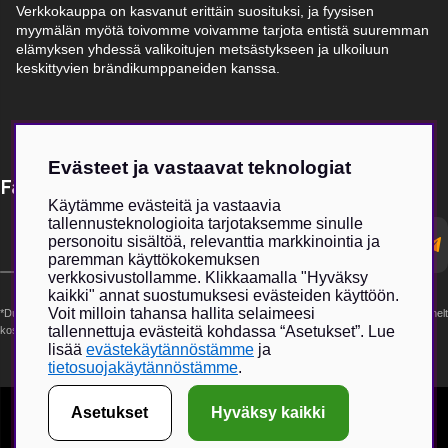
Verkkokauppa on kasvanut erittäin suosituksi, ja fyysisen
myymälän myötä toivomme voivamme tarjota entistä suuremman
elämyksen yhdessä valikoitujen metsästykseen ja ulkoiluun
keskittyvien brändikumppaneiden kanssa.
Evästeet ja vastaavat teknologiat
Få Magasin Vildmarken direkt till din e-post!*
Käytämme evästeitä ja vastaavia
tallennusteknologioita tarjotaksemme sinulle
E-
personoitu sisältöä, relevanttia markkinointia ja
postadress
paremman käyttökokemuksen
verkkosivustollamme. Klikkaamalla "Hyväksy
kaikki" annat suostumuksesi evästeiden käyttöön.
Voit milloin tahansa hallita selaimeesi
*Du kan även få erbjudanden och nyheter från samarbetspartners. Din prenumeration är helt
tallennettuja evästeitä kohdassa “Asetukset”. Lue
kostnadsfri och kan avslutas när som helst.
lisää
evästekäytännöstämme
ja
tietosuojakäytännöstämme
.
Asetukset
Hyväksy kaikki