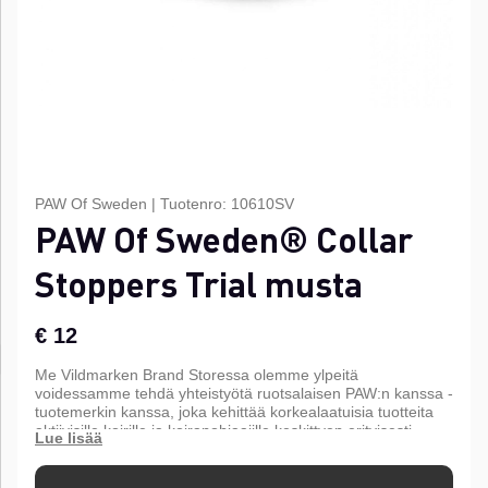
PAW Of Sweden
|
Tuotenro:
10610SV
PAW Of Sweden® Collar
Stoppers Trial musta
€ 12
Me Vildmarken Brand Storessa olemme ylpeitä
voidessamme tehdä yhteistyötä ruotsalaisen PAW:n kanssa -
tuotemerkin kanssa, joka kehittää korkealaatuisia tuotteita
aktiivisille koirille ja koiranohjaajille keskittyen erityisesti
metsästykseen, jäljittämiseen ja koulutukseen.