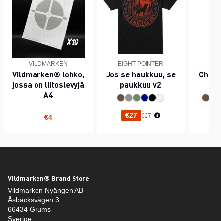
VILDMARKEN
EIGHT POINTER
EI
Vildmarken® lohko,
Jos se haukkuu, se
Chant
jossa on liitoslevyjä
paukkuu v2
A4
Normaali hinta
€27
€27
€4
Vildmarken® Brand Store
Vildmarken Nyängen AB
Åsbäcksvägen 3
66434 Grums
Sverige