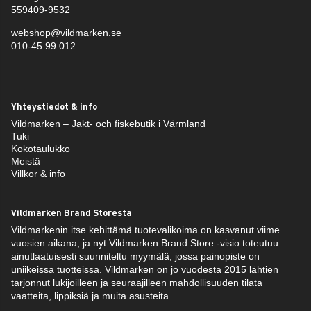
559409-9532
webshop@vildmarken.se
010-45 99 012
Yhteystiedot & info
Vildmarken – Jakt- och fiskebutik i Värmland
Tuki
Kokotaulukko
Meistä
Villkor & info
Vildmarken Brand Storesta
Vildmarkenin itse kehittämä tuotevalikoima on kasvanut viime
vuosien aikana, ja nyt Vildmarken Brand Store -visio toteutuu –
ainutlaatuisesti suunniteltu myymälä, jossa painopiste on
uniikeissa tuotteissa. Vildmarken on jo vuodesta 2015 lähtien
tarjonnut lukijoilleen ja seuraajilleen mahdollisuuden tilata
vaatteita, lippiksiä ja muita asusteita.