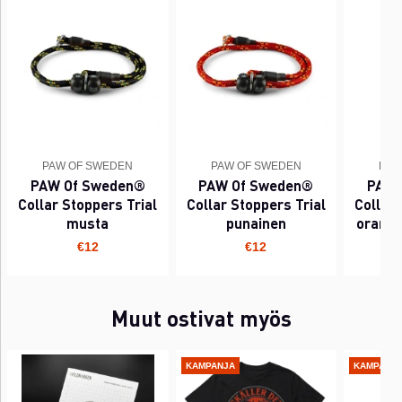
PAW OF SWEDEN
PAW OF SWEDEN
PAW
PAW Of Sweden®
PAW Of Sweden®
PAW 
Collar Stoppers Trial
Collar Stoppers Trial
Collar 
musta
punainen
oranss
€12
€12
Muut ostivat myös
KAMPANJA
KAMPANJ