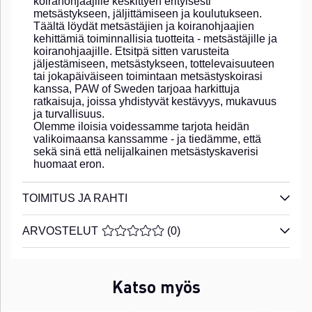
koiranohjaajille keskittyen erityisesti
metsästykseen, jäljittämiseen ja koulutukseen.
Täältä löydät metsästäjien ja koiranohjaajien
kehittämiä toiminnallisia tuotteita - metsästäjille ja
koiranohjaajille. Etsitpä sitten varusteita
jäljestämiseen, metsästykseen, tottelevaisuuteen
tai jokapäiväiseen toimintaan metsästyskoirasi
kanssa, PAW of Sweden tarjoaa harkittuja
ratkaisuja, joissa yhdistyvät kestävyys, mukavuus
ja turvallisuus.
Olemme iloisia voidessamme tarjota heidän
valikoimaansa kanssamme - ja tiedämme, että
sekä sinä että nelijalkainen metsästyskaverisi
huomaat eron.
TOIMITUS JA RAHTI
ARVOSTELUT
KESKIARVOLUOKITUS 0 / 5 ARVIOIDE
(
0
)
Katso myös