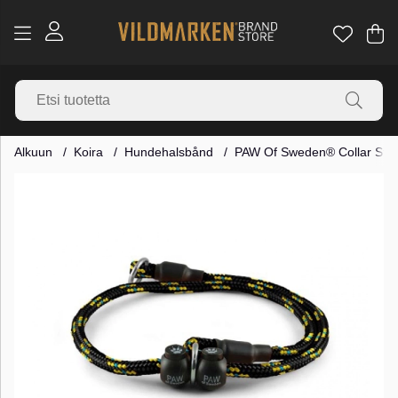
Os
Mä
.
Alkuun
Koira
Hundehalsbånd
PAW Of Sweden® Collar Stop
Tuotekuvat