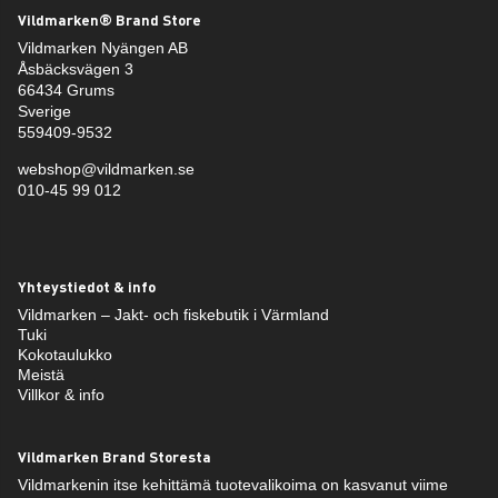
Vildmarken® Brand Store
Vildmarken Nyängen AB
Åsbäcksvägen 3
66434 Grums
Sverige
559409-9532
webshop@vildmarken.se
010-45 99 012
Yhteystiedot & info
Vildmarken – Jakt- och fiskebutik i Värmland
Tuki
Kokotaulukko
Meistä
Villkor & info
Vildmarken Brand Storesta
Vildmarkenin itse kehittämä tuotevalikoima on kasvanut viime