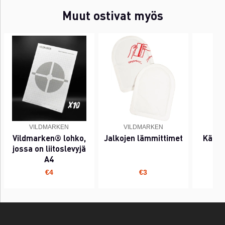
Muut ostivat myös
VILDMARKEN
VILDMARKEN
V
Vildmarken® lohko,
Jalkojen lämmittimet
Käden
jossa on liitoslevyjä
A4
€4
€3