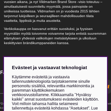
vuosien aikana, ja nyt Vildmarken Brand Store -visio toteutuu –
ainutlaatuisesti suunniteltu myymälä, jossa painopiste on
uniikeissa tuotteissa. Vildmarken on jo vuodesta 2015 lähtien
tarjonnut lukijoilleen ja seuraajilleen mahdollisuuden tilata
vaatteita, lippiksiä ja muita asusteita.
Verkkokauppa on kasvanut erittäin suosituksi, ja fyysisen
myymälän myötä toivomme voivamme tarjota entistä suuremman
elämyksen yhdessä valikoitujen metsästykseen ja ulkoiluun
keskittyvien brändikumppaneiden kanssa.
Evästeet ja vastaavat teknologiat
Få Magasin Vildmarken direkt till din e-post!*
Käytämme evästeitä ja vastaavia
tallennusteknologioita tarjotaksemme sinulle
E-
personoitu sisältöä, relevanttia markkinointia ja
postadress
paremman käyttökokemuksen
verkkosivustollamme. Klikkaamalla "Hyväksy
kaikki" annat suostumuksesi evästeiden käyttöön.
Voit milloin tahansa hallita selaimeesi
*Du kan även få erbjudanden och nyheter från samarbetspartners. Din prenumeration är helt
tallennettuja evästeitä kohdassa “Asetukset”. Lue
kostnadsfri och kan avslutas när som helst.