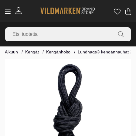
Os
Mä
.
Alkuun
Kengät
Kengänhoito
Lundhags® kengännauhat 20
Tuotekuvat