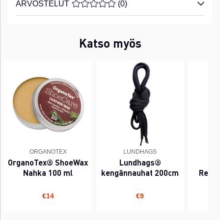
ARVOSTELUT
KESKIARVOLUOKITUS 0 / 5 ARVIOIDE
(
0
)
Katso myös
ORGANOTEX
LUNDHAGS
BL
OrganoTex® ShoeWax
Lundhags®
Bl
Nahka 100 ml
kengännauhat 200cm
Renov
€14
€9