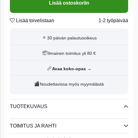
Lisää ostoskoriin
Lisää toivelistaan
1-2 työpäivää
⭐
30 päivän palautusoikeus
📦
Ilmainen toimitus yli 80 €
📏
Avaa koko-opas →
🏬
Noudettavissa myös myymälästä
TUOTEKUVAUS
TOIMITUS JA RAHTI