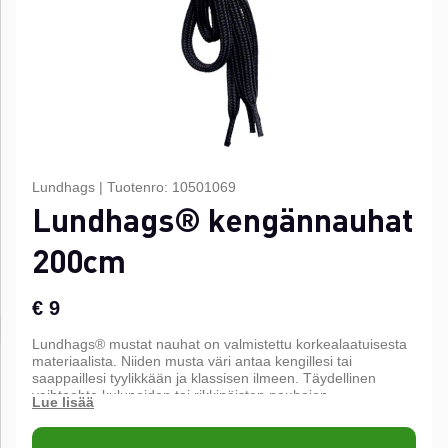
Lundhags
|
Tuotenro:
10501069
Lundhags® kengännauhat
200cm
€ 9
Lundhags® mustat nauhat on valmistettu korkealaatuisesta
materiaalista. Niiden musta väri antaa kengillesi tai
saappaillesi tyylikkään ja klassisen ilmeen. Täydellinen
vaihtoehto kuluneiden tai rikkinäisten nauhojen
korvaamiseen ja kenkiesi raikkaaseen ja toimivaan
päivitykseen.