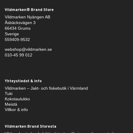
Vildmarken® Brand Store
Vildmarken Nyängen AB
Åsbäcksvägen 3
66434 Grums
Sverige
559409-9532
webshop@vildmarken.se
010-45 99 012
Yhteystiedot & info
Vildmarken – Jakt- och fiskebutik i Värmland
Tuki
Kokotaulukko
Meistä
Villkor & info
Vildmarken Brand Storesta