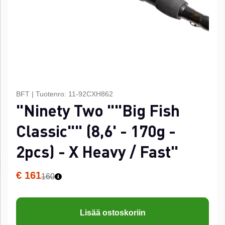
BFT
|
Tuotenro:
11-92CXH862
"Ninety Two ""Big Fish
Classic"" (8,6' - 170g -
2pcs) - X Heavy / Fast"
€ 161
160
Lisää ostoskoriin