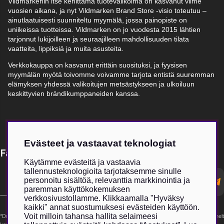
Vildmarkenin itse kehittämä tuotevalikoima on kasvanut viime
vuosien aikana, ja nyt Vildmarken Brand Store -visio toteutuu –
ainutlaatuisesti suunniteltu myymälä, jossa painopiste on
uniikeissa tuotteissa. Vildmarken on jo vuodesta 2015 lähtien
tarjonnut lukijoilleen ja seuraajilleen mahdollisuuden tilata
vaatteita, lippiksiä ja muita asusteita.
Verkkokauppa on kasvanut erittäin suosituksi, ja fyysisen
myymälän myötä toivomme voivamme tarjota entistä suuremman
elämyksen yhdessä valikoitujen metsästykseen ja ulkoiluun
keskittyvien brändikumppaneiden kanssa.
Evästeet ja vastaavat teknologiat
Få Magasin Vildmarken direkt till din e-post!*
Käytämme evästeitä ja vastaavia
tallennusteknologioita tarjotaksemme sinulle
E-
personoitu sisältöä, relevanttia markkinointia ja
postadress
paremman käyttökokemuksen
verkkosivustollamme. Klikkaamalla "Hyväksy
kaikki" annat suostumuksesi evästeiden käyttöön.
Voit milloin tahansa hallita selaimeesi
*Du kan även få erbjudanden och nyheter från samarbetspartners. Din prenumeration är helt