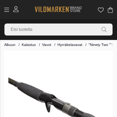
Os
Mä
.
Alkuun
Kalastus
Vavot
Hyrräkelavavat
"Ninety Two ""Big
Tuotekuvat