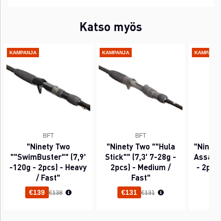
Katso myös
KAMPANJA
KAMPANJA
KAMPANJ
BFT
BFT
"Ninety Two
"Ninety Two ""Hula
"Ninet
""SwimBuster"" (7,9'
Stick"" (7,3' 7-28g -
Assassi
-120g - 2pcs) - Heavy
2pcs) - Medium /
- 2pcs)
/ Fast"
Fast"
Normaali hinta
Normaali hinta
€139
€131
€
€138
€131