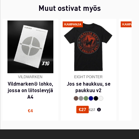
Muut ostivat myös
KAMPANJA
KAMPANJ
VILDMARKEN
EIGHT POINTER
EI
Vildmarken® lohko,
Jos se haukkuu, se
PI
jossa on liitoslevyjä
paukkuu v2
A4
Normaali hinta
€27
€27
€4