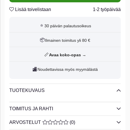
Lisää toivelistaan
1-2 työpäivää
⭐
30 päivän palautusoikeus
📦
Ilmainen toimitus yli 80 €
📏
Avaa koko-opas →
🏬
Noudettavissa myös myymälästä
TUOTEKUVAUS
TOIMITUS JA RAHTI
ARVOSTELUT
KESKIARVOLUOKITUS 0 / 5 ARVIOIDE
(
0
)