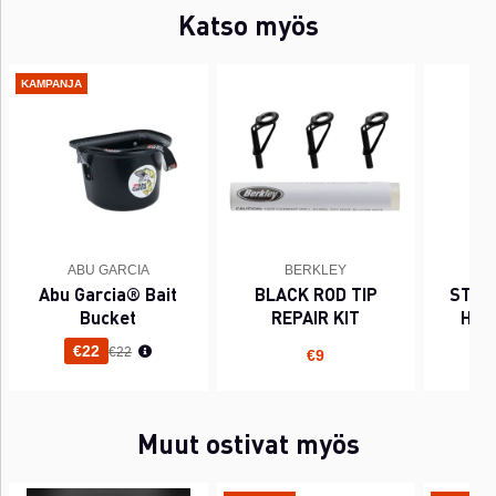
Katso myös
KAMPANJA
ABU GARCIA
BERKLEY
Abu Garcia® Bait
BLACK ROD TIP
STAI
Bucket
REPAIR KIT
HOO
Normaali hinta
€22
€22
€9
Muut ostivat myös