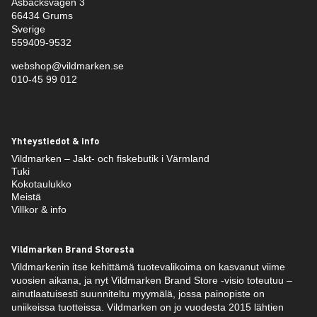
Åsbäcksvägen 3
66434 Grums
Sverige
559409-9532
webshop@vildmarken.se
010-45 99 012
Yhteystiedot & info
Vildmarken – Jakt- och fiskebutik i Värmland
Tuki
Kokotaulukko
Meistä
Villkor & info
Vildmarken Brand Storesta
Vildmarkenin itse kehittämä tuotevalikoima on kasvanut viime
vuosien aikana, ja nyt Vildmarken Brand Store -visio toteutuu –
ainutlaatuisesti suunniteltu myymälä, jossa painopiste on
uniikeissa tuotteissa. Vildmarken on jo vuodesta 2015 lähtien