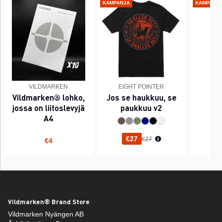
KAMPANJA
KAMPANJ
VILDMARKEN
EIGHT POINTER
EI
Vildmarken® lohko,
Jos se haukkuu, se
PI
jossa on liitoslevyjä
paukkuu v2
A4
Normaali hinta
€27
€27
€4
Vildmarken® Brand Store
Vildmarken Nyängen AB