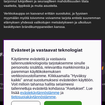
tarjonnut lukijoilleen ja seuraajilleen mahdollisuuden tilata
vaatteita, lippiksiä ja muita asusteita.
Verkkokauppa on kasvanut erittäin suosituksi, ja fyysisen
myymälän myötä toivomme voivamme tarjota entistä suuremman
elämyksen yhdessä valikoitujen metsästykseen ja ulkoiluun
keskittyvien brändikumppaneiden kanssa.
Evästeet ja vastaavat teknologiat
Få Magasin Vildmarken direkt till din e-post!*
Käytämme evästeitä ja vastaavia
tallennusteknologioita tarjotaksemme sinulle
E-
personoitu sisältöä, relevanttia markkinointia ja
postadress
paremman käyttökokemuksen
verkkosivustollamme. Klikkaamalla "Hyväksy
kaikki" annat suostumuksesi evästeiden käyttöön.
Voit milloin tahansa hallita selaimeesi
*Du kan även få erbjudanden och nyheter från samarbetspartners. Din prenumeration är helt
tallennettuja evästeitä kohdassa “Asetukset”. Lue
kostnadsfri och kan avslutas när som helst.
lisää
evästekäytännöstämme
ja
tietosuojakäytännöstämme
.