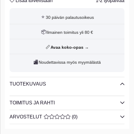
Lisää toivelistaan
1-2 työpäivää
⭐
30 päivän palautusoikeus
📦
Ilmainen toimitus yli 80 €
📏
Avaa koko-opas →
🏬
Noudettavissa myös myymälästä
TUOTEKUVAUS
TOIMITUS JA RAHTI
ARVOSTELUT
KESKIARVOLUOKITUS 0 / 5 ARVIOIDE
(
0
)