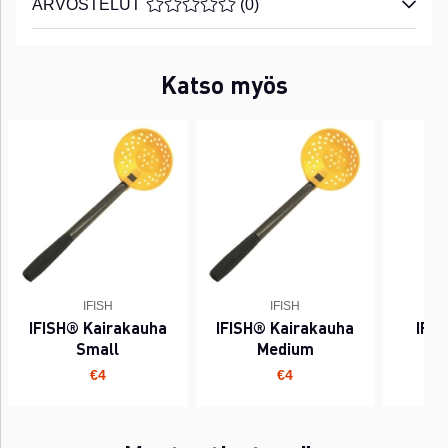
ARVOSTELUT
KESKIARVOLUOKITUS 0 / 5 ARVIOIDE
(
0
)
Katso myös
IFISH
IFISH
IFISH® Kairakauha
IFISH® Kairakauha
IFIS
Small
Medium
€4
€4