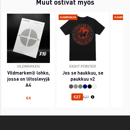
Muut ostivat myös
KAMPANJA
KAMPANJ
VILDMARKEN
EIGHT POINTER
EI
Vildmarken® lohko,
Jos se haukkuu, se
PI
jossa on liitoslevyjä
paukkuu v2
A4
Normaali hinta
€27
€27
€4