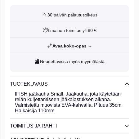
⭐
30 päivän palautusoikeus
📦
Ilmainen toimitus yli 80 €
📏
Avaa koko-opas →
🏬
Noudettavissa myös myymälästä
TUOTEKUVAUS
IFISH jääkauha Small. Jääkauha, jota käytetään
reiän kuljettamiseen jääkalastuksen aikana.
Valmistettu muovista EVA-kahvalla. Pituus 35cm.
Halkaisija 110mm.
TOIMITUS JA RAHTI