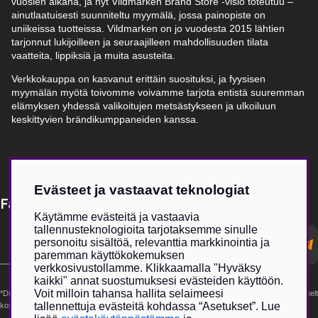
vuosien aikana, ja nyt Vildmarken Brand Store -visio toteutuu –
ainutlaatuisesti suunniteltu myymälä, jossa painopiste on
uniikeissa tuotteissa. Vildmarken on jo vuodesta 2015 lähtien
tarjonnut lukijoilleen ja seuraajilleen mahdollisuuden tilata
vaatteita, lippiksiä ja muita asusteita.
Verkkokauppa on kasvanut erittäin suosituksi, ja fyysisen
myymälän myötä toivomme voivamme tarjota entistä suuremman
elämyksen yhdessä valikoitujen metsästykseen ja ulkoiluun
keskittyvien brändikumppaneiden kanssa.
Evästeet ja vastaavat teknologiat
Få Magasin Vildmarken direkt till din e-post!*
Käytämme evästeitä ja vastaavia
tallennusteknologioita tarjotaksemme sinulle
E-
personoitu sisältöä, relevanttia markkinointia ja
postadress
paremman käyttökokemuksen
verkkosivustollamme. Klikkaamalla "Hyväksy
kaikki" annat suostumuksesi evästeiden käyttöön.
Voit milloin tahansa hallita selaimeesi
*Du kan även få erbjudanden och nyheter från samarbetspartners. Din prenumeration är helt
tallennettuja evästeitä kohdassa “Asetukset”. Lue
kostnadsfri och kan avslutas när som helst.