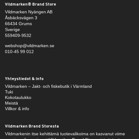
Vildmarken® Brand Store
Vildmarken Nyängen AB
Åsbäcksvägen 3
66434 Grums
Sverige
559409-9532
webshop@vildmarken.se
010-45 99 012
Yhteystiedot & info
Vildmarken – Jakt- och fiskebutik i Värmland
Tuki
Kokotaulukko
Meistä
Villkor & info
Vildmarken Brand Storesta
Vildmarkenin itse kehittämä tuotevalikoima on kasvanut viime