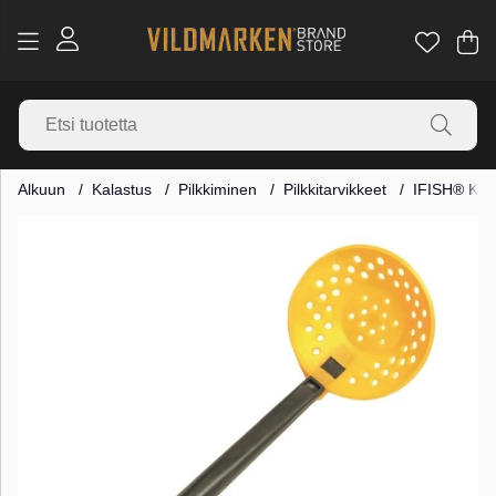
Os
Mä
.
Alkuun
Kalastus
Pilkkiminen
Pilkkitarvikkeet
IFISH® Kai
Tuotekuvat