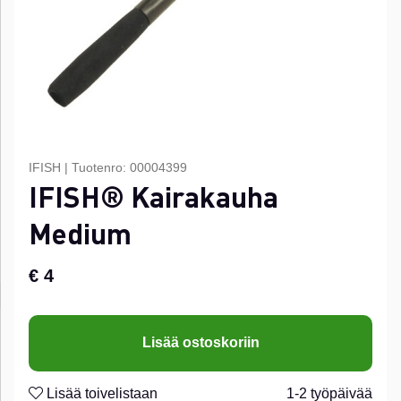
IFISH
|
Tuotenro:
00004399
IFISH® Kairakauha
Medium
€ 4
Lisää ostoskoriin
Lisää toivelistaan
1-2 työpäivää