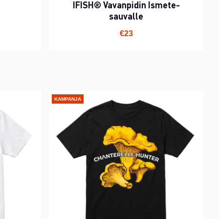
IFISH® Vavanpidin Ismete-
sauvalle
€23
KAMPANJA