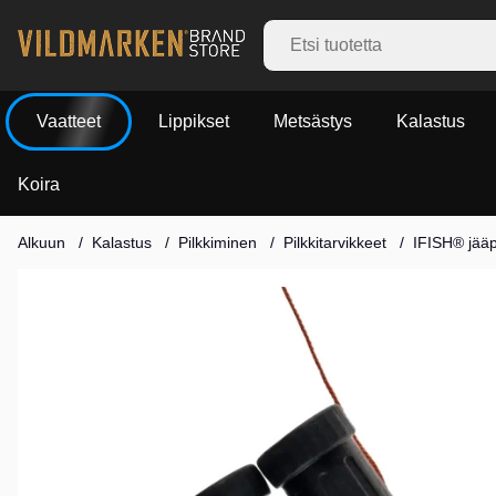
Vaatteet
Lippikset
Metsästys
Kalastus
Koira
Alkuun
Kalastus
Pilkkiminen
Pilkkitarvikkeet
IFISH® jääp
Tuotekuvat