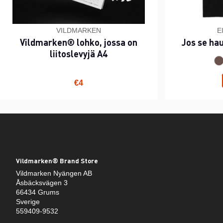
VILDMARKEN
E
Vildmarken® lohko, jossa on
Jos se ha
liitoslevyjä A4
€4
Vildmarken® Brand Store
Vildmarken Nyängen AB
Åsbäcksvägen 3
66434 Grums
Sverige
559409-9532