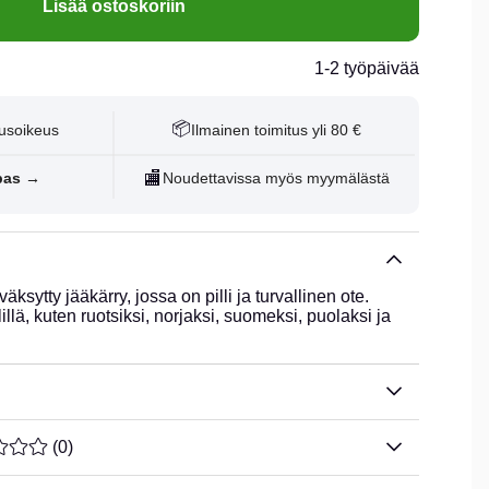
Lisää ostoskoriin
1-2 työpäivää
📦
usoikeus
Ilmainen toimitus yli 80 €
🏬
pas →
Noudettavissa myös myymälästä
ksytty jääkärry, jossa on pilli ja turvallinen ote.
illä, kuten ruotsiksi, norjaksi, suomeksi, puolaksi ja
ARVOLUOKITUS 0 / 5 ARVIOIDEN MÄÄRÄ 0
(
0
)