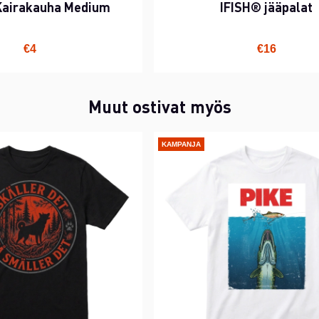
Kairakauha Medium
IFISH® jääpalat
€4
€16
Muut ostivat myös
KAMPANJA