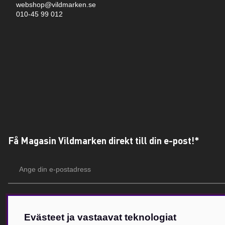
webshop@vildmarken.se
010-45 99 012
Få Magasin Vildmarken direkt till din e-post!*
E-
postadress
*Du kan även få erbjudanden och nyheter från samarbetspartners. Din prenumeration är h
Evästeet ja vastaavat teknologiat