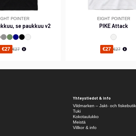
IGHT POINTER
EIGHT POINTER
ukkuu, se paukkuu v2
PIKE Attack
Normaali hinta
Normaali h
€27
€27
€27
€27
Yhteystiedot & info
Vildmarken – Jakt- och fiskebuti
Tuki
Kokotaulukko
Meistä
Villkor & info