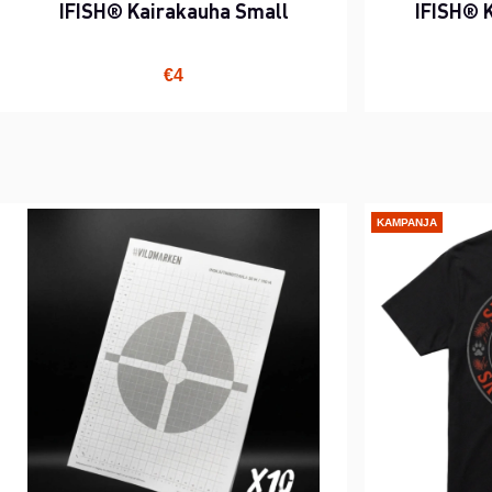
IFISH® Kairakauha Small
IFISH® 
€4
KAMPANJA