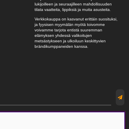
lukijoilleen ja seuraajilleen mahdollisuuden
tilata vaatteita, lippiksiä ja muita asusteita.
Verkkokauppa on kasvanut erittäin suosituksi,
ja fyysisen myymälän myötä toivomme
voivamme tarjota entistä suuremman
elämyksen yhdessä valikoitujen
metsästykseen ja ulkoiluun keskittyvien
brändikumppaneiden kanssa.