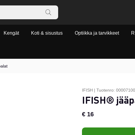
Kengät
Koti & sisustus
Optiikka ja tarvikkeet
R
alat
IFISH
|
Tuotenro:
0000710
IFISH® jääp
€ 16