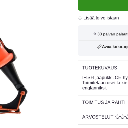
Lisää toivelistaan
⭐
30 päivän palaut
📏
Avaa koko-o
TUOTEKUVAUS
IFISH-jääpukki. CE-hyvä
Toimitetaan useilla kiel
englanniksi.
TOIMITUS JA RAHTI
ARVOSTELUT
KESKI