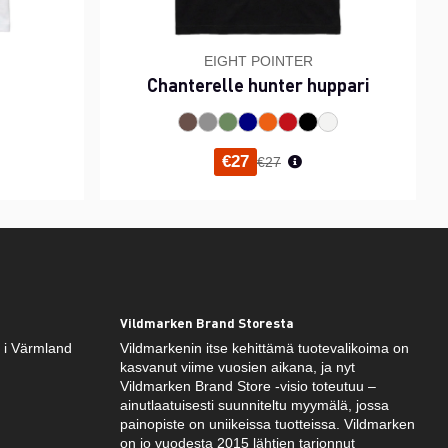
EIGHT POINTER
Chanterelle hunter huppari
inta
Normaali hinta
€27
€27
Vildmarken Brand Storesta
k i Värmland
Vildmarkenin itse kehittämä tuotevalikoima on
kasvanut viime vuosien aikana, ja nyt
Vildmarken Brand Store -visio toteutuu –
ainutlaatuisesti suunniteltu myymälä, jossa
painopiste on uniikeissa tuotteissa. Vildmarken
on jo vuodesta 2015 lähtien tarjonnut