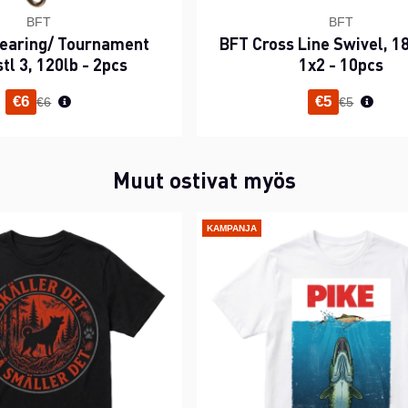
BFT
BFT
bearing/ Tournament
BFT Cross Line Swivel, 18
tl 3, 120lb - 2pcs
1x2 - 10pcs
Normaali hinta
Normaali h
€6
€5
€6
€5
Muut ostivat myös
KAMPANJA