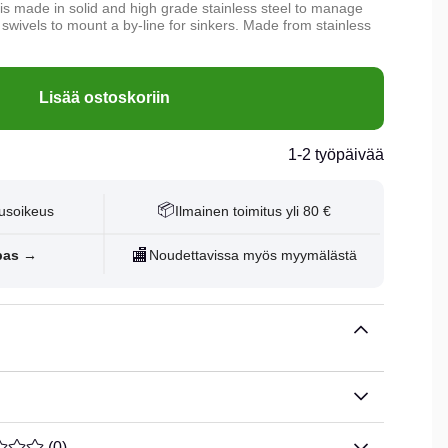
s made in solid and high grade stainless steel to manage
wivels to mount a by-line for sinkers. Made from stainless
Lisää ostoskoriin
1-2 työpäivää
📦
usoikeus
Ilmainen toimitus yli 80 €
🏬
pas →
Noudettavissa myös myymälästä
ARVOLUOKITUS 0 / 5 ARVIOIDEN MÄÄRÄ 0
(
0
)