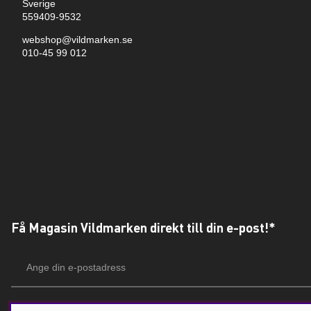
Sverige
559409-9532
webshop@vildmarken.se
010-45 99 012
Få Magasin Vildmarken direkt till din e-post!*
E-
postadress