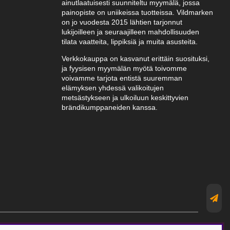
ainutlaatuisesti suunniteltu myymälä, jossa
painopiste on uniikeissa tuotteissa. Vildmarken
on jo vuodesta 2015 lähtien tarjonnut
lukijoilleen ja seuraajilleen mahdollisuuden
tilata vaatteita, lippiksiä ja muita asusteita.
Verkkokauppa on kasvanut erittäin suosituksi,
ja fyysisen myymälän myötä toivomme
voivamme tarjota entistä suuremman
elämyksen yhdessä valikoitujen
metsästykseen ja ulkoiluun keskittyvien
brändikumppaneiden kanssa.