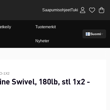
Saapumisohjeet
Tuki
Os
Mä
.
etkeily
Tuotemerkit
Suomi
Nyheter
O-1X2
ne Swivel, 180lb, stl 1x2 -