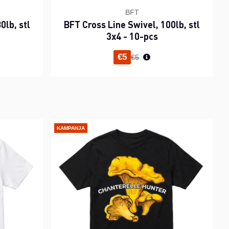
BFT
0lb, stl
BFT Cross Line Swivel, 100lb, stl
3x4 - 10-pcs
inta
Normaali hinta
€5
€5
KAMPANJA