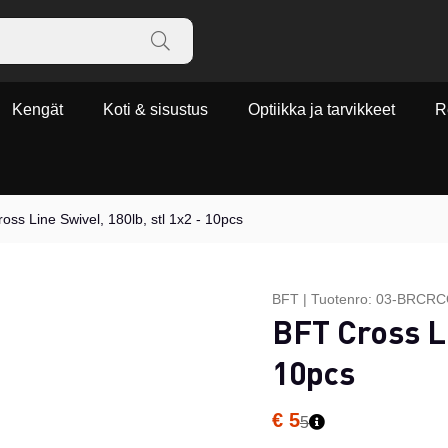
Kengät
Koti & sisustus
Optiikka ja tarvikkeet
R
oss Line Swivel, 180lb, stl 1x2 - 10pcs
BFT
|
Tuotenro:
03-BRCRC
BFT Cross Li
10pcs
€ 5
5