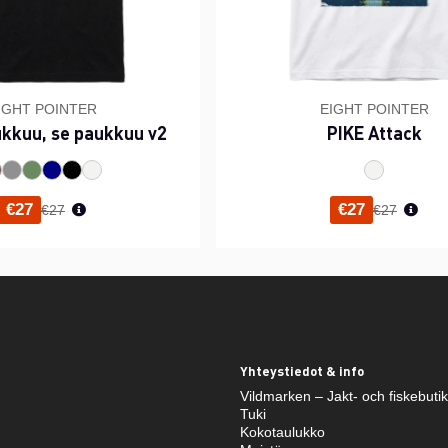
IGHT POINTER
EIGHT POINTER
ukkuu, se paukkuu v2
PIKE Attack
Normaali hinta
Normaali h
€27
€27
€27
€27
Yhteystiedot & info
Vildmarken – Jakt- och fiskebuti
Tuki
Kokotaulukko