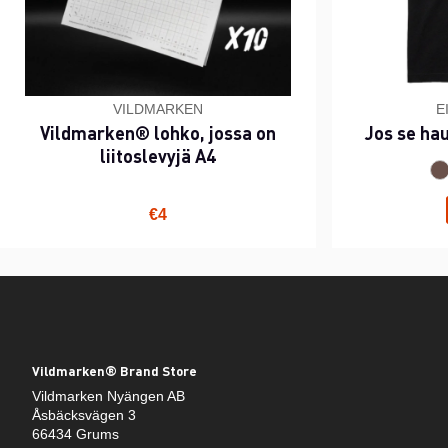
VILDMARKEN
E
Vildmarken® lohko, jossa on
Jos se ha
liitoslevyjä A4
€4
Vildmarken® Brand Store
Vildmarken Nyängen AB
Åsbäcksvägen 3
66434 Grums