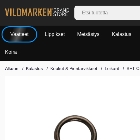
Vaatteet
Lippikset
Metsästys
Kalastus
Koira
Alkuun
Kalastus
Koukut & Pientarvikkeet
Leikarit
BFT Cr
Tuotekuvat