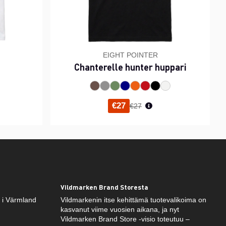
EIGHT POINTER
Chanterelle hunter huppari
inta
Normaali hinta
€27
€27
Vildmarken Brand Storesta
k i Värmland
Vildmarkenin itse kehittämä tuotevalikoima on
kasvanut viime vuosien aikana, ja nyt
Vildmarken Brand Store -visio toteutuu –