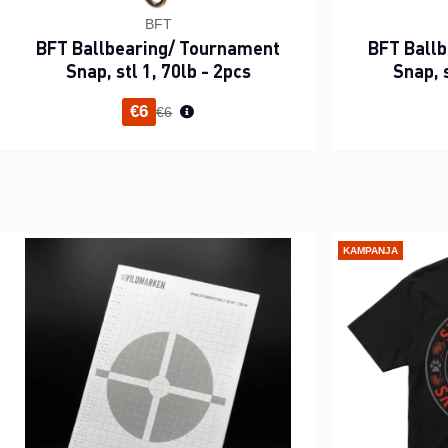
BFT
BFT Ballbearing/ Tournament
BFT Ball
Snap, stl 1, 70lb - 2pcs
Snap, s
Normaali hinta
€6
€6
KAMPANJA