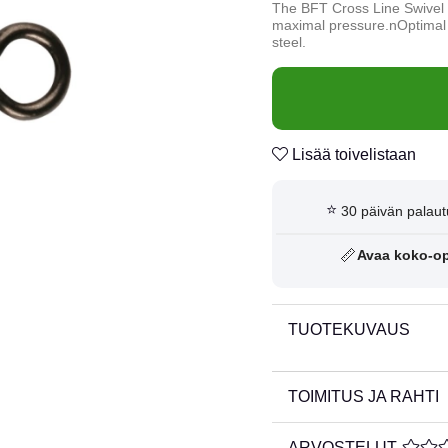
The BFT Cross Line Swivel i
maximal pressure.nOptimal s
steel.
Lisää toivelistaan
⭐
30 päivän palaut
📏
Avaa koko-o
TUOTEKUVAUS
TOIMITUS JA RAHTI
ARVOSTELUT
KESKI