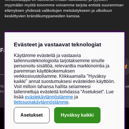
myymälän myötä toivomme voivamme tarjota entistä suuremman
elämyksen yhdessä valikoitujen metsästykseen ja ulkoiluun
keskittyvien brändikumppaneiden kanssa.
Evästeet ja vastaavat teknologiat
Få Magasin Vildmarken direkt till din e-post!*
Käytämme evästeitä ja vastaavia
tallennusteknologioita tarjotaksemme sinulle
E-
personoitu sisältöä, relevanttia markkinointia ja
postadress
paremman käyttökokemuksen
verkkosivustollamme. Klikkaamalla "Hyväksy
kaikki" annat suostumuksesi evästeiden käyttöön.
Voit milloin tahansa hallita selaimeesi
*Du kan även få erbjudanden och nyheter från samarbetspartners. Din prenumeration är helt
tallennettuja evästeitä kohdassa “Asetukset”. Lue
kostnadsfri och kan avslutas när som helst.
lisää
evästekäytännöstämme
ja
tietosuojakäytännöstämme
.
Asetukset
Hyväksy kaikki