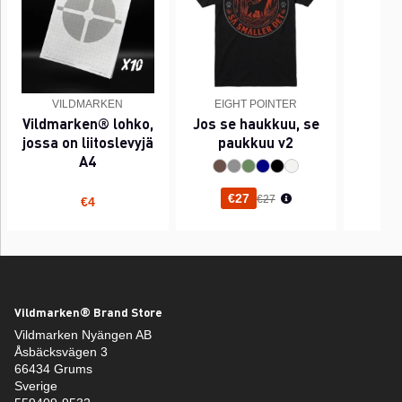
VILDMARKEN
EIGHT POINTER
EI
Vildmarken® lohko,
Jos se haukkuu, se
PI
jossa on liitoslevyjä
paukkuu v2
A4
Normaali hinta
€27
€27
€4
Vildmarken® Brand Store
Vildmarken Nyängen AB
Åsbäcksvägen 3
66434 Grums
Sverige