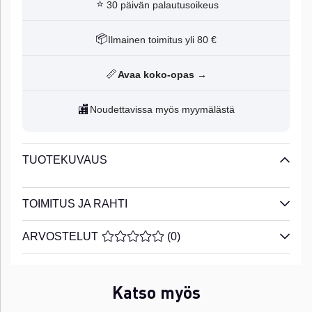
⭐
30 päivän palautusoikeus
📦
Ilmainen toimitus yli 80 €
📏
Avaa koko-opas →
🏬
Noudettavissa myös myymälästä
TUOTEKUVAUS
TOIMITUS JA RAHTI
ARVOSTELUT
KESKIARVOLUOKITUS 0 / 5 ARVIOIDE
(
0
)
Katso myös