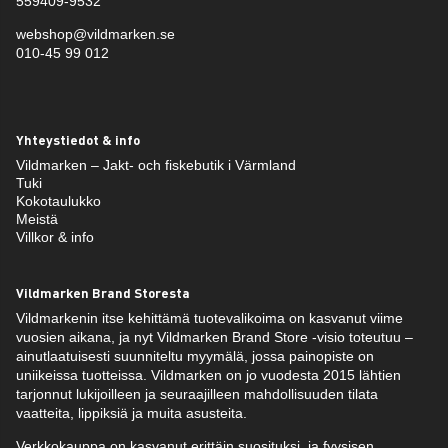
559409-9532
webshop@vildmarken.se
010-45 99 012
Yhteystiedot & info
Vildmarken – Jakt- och fiskebutik i Värmland
Tuki
Kokotaulukko
Meistä
Villkor & info
Vildmarken Brand Storesta
Vildmarkenin itse kehittämä tuotevalikoima on kasvanut viime
vuosien aikana, ja nyt Vildmarken Brand Store -visio toteutuu –
ainutlaatuisesti suunniteltu myymälä, jossa painopiste on
uniikeissa tuotteissa. Vildmarken on jo vuodesta 2015 lähtien
tarjonnut lukijoilleen ja seuraajilleen mahdollisuuden tilata
vaatteita, lippiksiä ja muita asusteita.
Verkkokauppa on kasvanut erittäin suosituksi, ja fyysisen