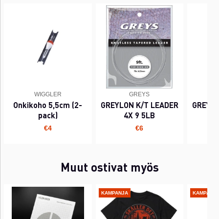
WIGGLER
GREYS
Onkikoho 5,5cm (2-
GREYLON K/T LEADER
GREYLO
pack)
4X 9 5LB
€4
€6
Muut ostivat myös
KAMPANJA
KAMPANJ