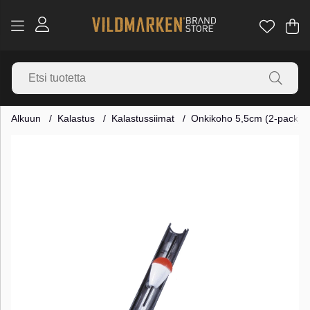
Os
Mä
.
Alkuun
Kalastus
Kalastussiimat
Onkikoho 5,5cm (2-pack)
Tuotekuvat