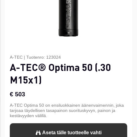
A-TEC
|
Tuotenro:
123024
A-TEC® Optima 50 (.30
M15x1)
€ 503
A-TEC Optima 50 on ensiluokkainen äänenvaimennin, joka
tarjoaa täydellisen tasapainon suorituskyvyn, painon ja
kestävyyden välillä.
Aseta tälle tuotteelle vahti