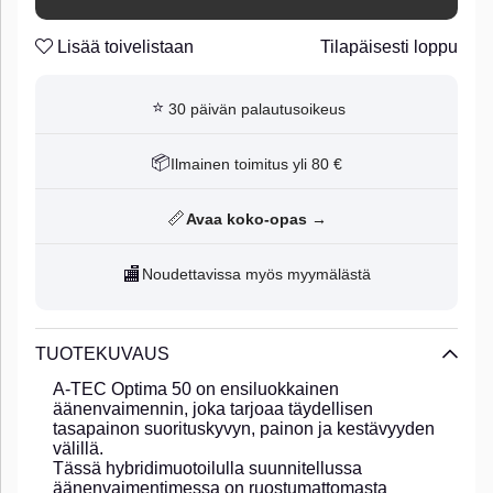
Lisää toivelistaan
Tilapäisesti loppu
⭐
30 päivän palautusoikeus
📦
Ilmainen toimitus yli 80 €
📏
Avaa koko-opas →
🏬
Noudettavissa myös myymälästä
TUOTEKUVAUS
A-TEC Optima 50 on ensiluokkainen
äänenvaimennin, joka tarjoaa täydellisen
tasapainon suorituskyvyn, painon ja kestävyyden
välillä.
Tässä hybridimuotoilulla suunnitellussa
äänenvaimentimessa on ruostumattomasta