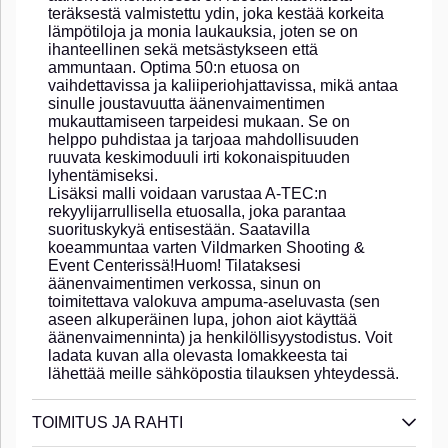
teräksestä valmistettu ydin, joka kestää korkeita
lämpötiloja ja monia laukauksia, joten se on
ihanteellinen sekä metsästykseen että
ammuntaan. Optima 50:n etuosa on
vaihdettavissa ja kaliiperiohjattavissa, mikä antaa
sinulle joustavuutta äänenvaimentimen
mukauttamiseen tarpeidesi mukaan. Se on
helppo puhdistaa ja tarjoaa mahdollisuuden
ruuvata keskimoduuli irti kokonaispituuden
lyhentämiseksi.
Lisäksi malli voidaan varustaa A-TEC:n
rekyylijarrullisella etuosalla, joka parantaa
suorituskykyä entisestään. Saatavilla
koeammuntaa varten Vildmarken Shooting &
Event Centerissä!Huom! Tilataksesi
äänenvaimentimen verkossa, sinun on
toimitettava valokuva ampuma-aseluvasta (sen
aseen alkuperäinen lupa, johon aiot käyttää
äänenvaimenninta) ja henkilöllisyystodistus. Voit
ladata kuvan alla olevasta lomakkeesta tai
lähettää meille sähköpostia tilauksen yhteydessä.
TOIMITUS JA RAHTI