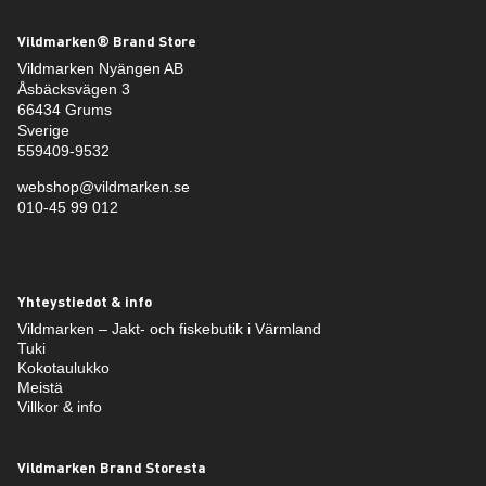
Vildmarken® Brand Store
Vildmarken Nyängen AB
Åsbäcksvägen 3
66434 Grums
Sverige
559409-9532
webshop@vildmarken.se
010-45 99 012
Yhteystiedot & info
Vildmarken – Jakt- och fiskebutik i Värmland
Tuki
Kokotaulukko
Meistä
Villkor & info
Vildmarken Brand Storesta