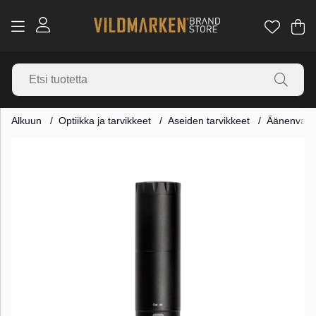
Os
Mä
.
Alkuun
Optiikka ja tarvikkeet
Aseiden tarvikkeet
Äänenvaim
Tuotekuvat