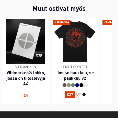
Muut ostivat myös
KAMPANJA
KAMPANJ
VILDMARKEN
EIGHT POINTER
EI
Vildmarken® lohko,
Jos se haukkuu, se
PI
jossa on liitoslevyjä
paukkuu v2
A4
Normaali hinta
€27
€27
€4