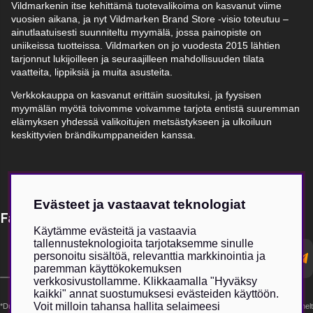
Vildmarkenin itse kehittämä tuotevalikoima on kasvanut viime
vuosien aikana, ja nyt Vildmarken Brand Store -visio toteutuu –
ainutlaatuisesti suunniteltu myymälä, jossa painopiste on
uniikeissa tuotteissa. Vildmarken on jo vuodesta 2015 lähtien
tarjonnut lukijoilleen ja seuraajilleen mahdollisuuden tilata
vaatteita, lippiksiä ja muita asusteita.
Verkkokauppa on kasvanut erittäin suosituksi, ja fyysisen
myymälän myötä toivomme voivamme tarjota entistä suuremman
elämyksen yhdessä valikoitujen metsästykseen ja ulkoiluun
keskittyvien brändikumppaneiden kanssa.
Evästeet ja vastaavat teknologiat
Få Magasin Vildmarken direkt till din e-post!*
Käytämme evästeitä ja vastaavia
tallennusteknologioita tarjotaksemme sinulle
E-
personoitu sisältöä, relevanttia markkinointia ja
postadress
paremman käyttökokemuksen
verkkosivustollamme. Klikkaamalla "Hyväksy
kaikki" annat suostumuksesi evästeiden käyttöön.
Voit milloin tahansa hallita selaimeesi
*Du kan även få erbjudanden och nyheter från samarbetspartners. Din prenumeration är helt