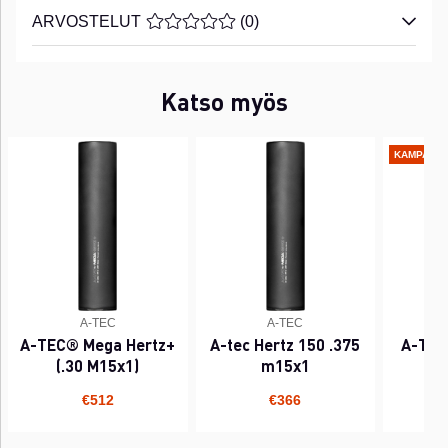
ARVOSTELUT
KESKIARVOLUOKITUS 0 / 5 ARVIOIDE
(
0
)
Katso myös
KAMPANJ
A-TEC
A-TEC
A-TEC® Mega Hertz+
A-tec Hertz 150 .375
A-TEC
(.30 M15x1)
m15x1
(.
€
€512
€366