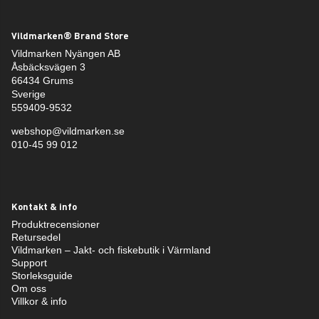
Vildmarken® Brand Store
Vildmarken Nyängen AB
Åsbäcksvägen 3
66434 Grums
Sverige
559409-9532
webshop@vildmarken.se
010-45 99 012
Kontakt & info
Produktrecensioner
Retursedel
Vildmarken – Jakt- och fiskebutik i Värmland
Support
Storleksguide
Om oss
Villkor & info