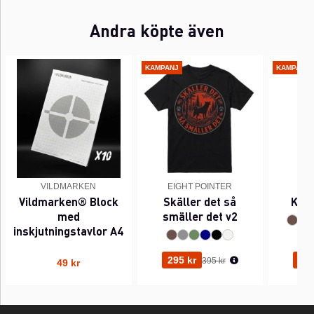
Andra köpte även
KAMPANJ
KAMPANJ
VILDMARKEN
EIGHT POINTER
EI
Vildmarken® Block
Skäller det så
Kant
med
smäller det v2
inskjutningstavlor A4
Ordinarie pris:
295 kr
295
395 kr
49 kr