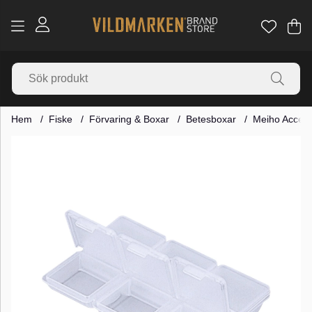
Va
Ant
.
Hem
Fiske
Förvaring & Boxar
Betesboxar
Meiho Access
Produktbilder