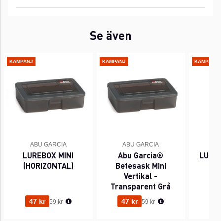
Se även
KAMPANJ
KAMPANJ
KAMPANJ
ABU GARCIA
ABU GARCIA
A
LUREBOX MINI
Abu Garcia®
LURE
(HORIZONTAL)
Betesask Mini
Vertikal -
Transparent Grå
Ordinarie pris:
Ordinarie pris:
47 kr
47 kr
55
59 kr
59 kr