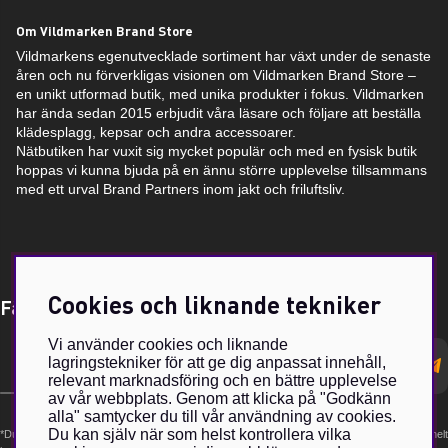
Om Vildmarken Brand Store
Vildmarkens egenutvecklade sortiment har växt under de senaste
åren och nu förverkligas visionen om Vildmarken Brand Store –
en unikt utformad butik, med unika produkter i fokus. Vildmarken
har ända sedan 2015 erbjudit våra läsare och följare att beställa
klädesplagg, kepsar och andra accessoarer.
Nätbutiken har vuxit sig mycket populär och med en fysisk butik
hoppas vi kunna bjuda på en ännu större upplevelse tillsammans
med ett urval Brand Partners inom jakt och friluftsliv.
Cookies och liknande tekniker
Få Magasin Vildmarken direkt till din e-post!*
Vi använder cookies och liknande
E-
lagringstekniker för att ge dig anpassat innehåll,
postadress
relevant marknadsföring och en bättre upplevelse
av vår webbplats. Genom att klicka på "Godkänn
alla" samtycker du till vår användning av cookies.
Du kan själv när som helst kontrollera vilka
*Du kan även få erbjudanden och nyheter från samarbetspartners. Din prenumeration är helt