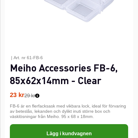
|
Art. nr
61-FB-6
Meiho Accessories FB-6,
85x62x14mm - Clear
23
kr
29 kr
FB-6 är en flerfacksask med vikbara lock, ideal för förvaring
av beteslås, lekanden och dylikt inuti större box och
väsklösningar från Meiho. 95 x 68 x 18mm.
Lägg i kundvagnen