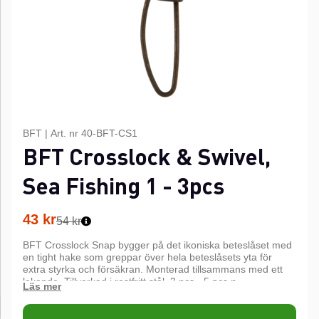
BFT
|
Art. nr
40-BFT-CS1
BFT Crosslock & Swivel,
Sea Fishing 1 - 3pcs
43
kr
54 kr
BFT Crosslock Snap bygger på det ikoniska beteslåset med
en tight hake som greppar över hela beteslåsets yta för
extra styrka och försäkran. Monterad tillsammans med ett
lekande. Tillverkad i rostfritt stål. 3 pcs - 5 pcs.n
n
Super rolling