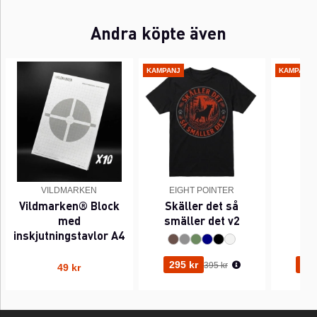
Andra köpte även
KAMPANJ
KAMPANJ
VILDMARKEN
EIGHT POINTER
EI
Vildmarken® Block
Skäller det så
Pi
med
smäller det v2
inskjutningstavlor A4
Ordinarie pris:
295 kr
295
395 kr
49 kr