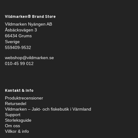
Vildmarken® Brand Store
Vildmarken Nyängen AB
Åsbäcksvägen 3
66434 Grums
Sverige
559409-9532
webshop@vildmarken.se
010-45 99 012
Kontakt & info
Produktrecensioner
Retursedel
Vildmarken – Jakt- och fiskebutik i Värmland
Support
Storleksguide
Om oss
Villkor & info