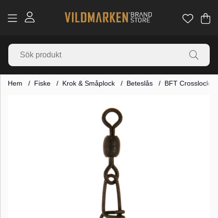
Va
Ant
.
Hem
Fiske
Krok & Småplock
Beteslås
BFT Crosslock & 
Produktbilder