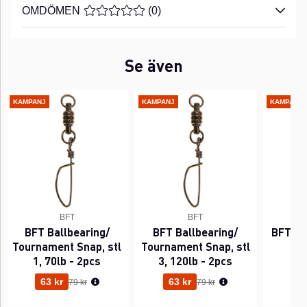
OMDÖMEN
MEDELBETYG 0 AV 5 ANTAL BETYG 0
(
0
)
Se även
KAMPANJ
KAMPANJ
KAMPANJ
BFT
BFT
BFT Ballbearing/
BFT Ballbearing/
BFT Cr
Tournament Snap, stl
Tournament Snap, stl
Pi
1, 70lb - 2pcs
3, 120lb - 2pcs
Ordinarie pris:
Ordinarie pris:
63 kr
63 kr
39
79 kr
79 kr