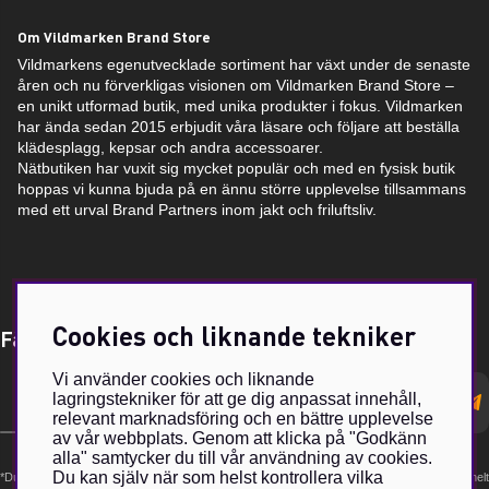
Om Vildmarken Brand Store
Vildmarkens egenutvecklade sortiment har växt under de senaste
åren och nu förverkligas visionen om Vildmarken Brand Store –
en unikt utformad butik, med unika produkter i fokus. Vildmarken
har ända sedan 2015 erbjudit våra läsare och följare att beställa
klädesplagg, kepsar och andra accessoarer.
Nätbutiken har vuxit sig mycket populär och med en fysisk butik
hoppas vi kunna bjuda på en ännu större upplevelse tillsammans
med ett urval Brand Partners inom jakt och friluftsliv.
Cookies och liknande tekniker
Få Magasin Vildmarken direkt till din e-post!*
Vi använder cookies och liknande
E-
lagringstekniker för att ge dig anpassat innehåll,
postadress
relevant marknadsföring och en bättre upplevelse
av vår webbplats. Genom att klicka på "Godkänn
alla" samtycker du till vår användning av cookies.
Du kan själv när som helst kontrollera vilka
*Du kan även få erbjudanden och nyheter från samarbetspartners. Din prenumeration är helt