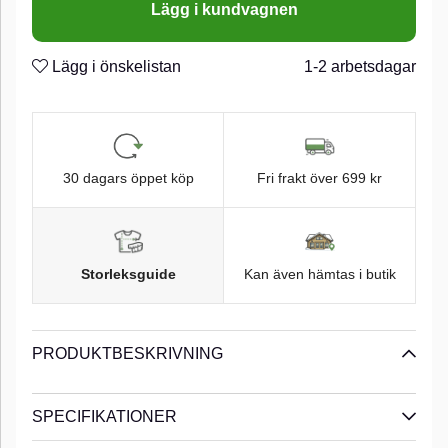
Lägg i kundvagnen
n
Rostfritt stål
n
Crosslock Snap
Lägg i önskelistan
1-2 arbetsdagar
n
30 dagars öppet köp
Fri frakt över 699 kr
Storleksguide
Kan även hämtas i butik
PRODUKTBESKRIVNING
SPECIFIKATIONER