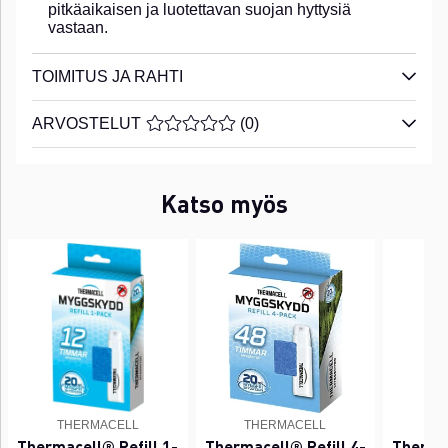
pitkäaikaisen ja luotettavan suojan hyttysiä
vastaan.
TOIMITUS JA RAHTI
ARVOSTELUT
KESKIARVOLUOKITUS 0 / 5 ARVIOIDE
(
0
)
Katso myös
THERMACELL
THERMACELL
T
Thermacell® Refill 1-
Thermacell® Refill 4-
Thermac