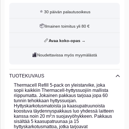
⭐
30 päivän palautusoikeus
📦
Ilmainen toimitus yli 80 €
📏
Avaa koko-opas →
🏬
Noudettavissa myös myymälästä
TUOTEKUVAUS
Thermacell Refill 5-pack on yleistarvike, joka
sopii kaikkiin Thermacell-hyttyssuojiin mallista
riippumatta. Jokainen pakkaus tarjoaa jopa 60
tunnin tehokkaan hyttyssuojan.
Hyttyskarkotusmatoista ja kaasupatruunoista
koostuva täydennyspakkaus luo yhdessä laitteen
kanssa noin 20 m²:n suojavyöhykkeen. Pakkaus
sisältää 5 kaasupatruunaa ja 15
hyttyskarkotusmattoa, jotka tarjoavat