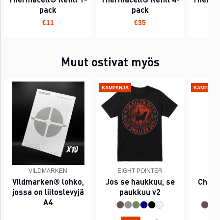
pack
pack
€11
€35
Muut ostivat myös
KAMPANJA
KAMPANJ
VILDMARKEN
EIGHT POINTER
EI
Vildmarken® lohko,
Jos se haukkuu, se
Chant
jossa on liitoslevyjä
paukkuu v2
A4