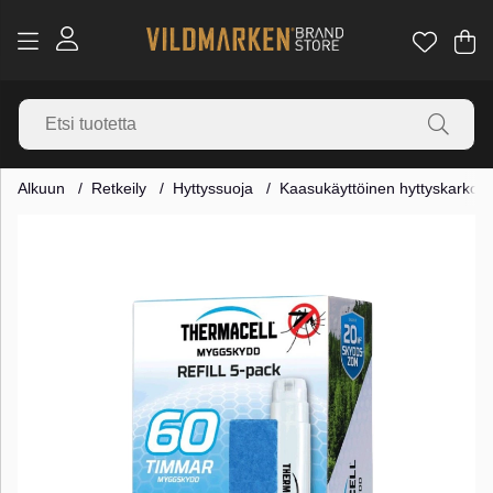
Os
Mä
.
Alkuun
Retkeily
Hyttyssuoja
Kaasukäyttöinen hyttyskarkoti
Tuotekuvat