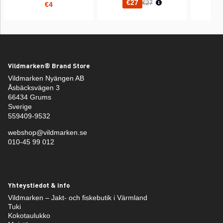
Normaali hinta
€27
€27
€4
Vildmarken® Brand Store
Vildmarken Nyängen AB
Åsbäcksvägen 3
66434 Grums
Sverige
559409-9532
webshop@vildmarken.se
010-45 99 012
Yhteystiedot & info
Vildmarken – Jakt- och fiskebutik i Värmland
Tuki
Kokotaulukko