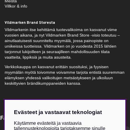
Meistä
Villkor & info
Vildmarken Brand Storesta
Vildmarkenin itse kehittämä tuotevalikoima on kasvanut viime
vuosien aikana, ja nyt Vildmarken Brand Store -visio toteutuu –
ainutlaatuisesti suunniteltu myymälä, jossa painopiste on
uniikeissa tuotteissa. Vildmarken on jo vuodesta 2015 lähtien
tarjonnut lukijoilleen ja seuraajilleen mahdollisuuden tilata
vaatteita, lippiksiä ja muita asusteita.
Verkkokauppa on kasvanut erittäin suosituksi, ja fyysisen
myymälän myötä toivomme voivamme tarjota entistä suuremman
elämyksen yhdessä valikoitujen metsästykseen ja ulkoiluun
keskittyvien brändikumppaneiden kanssa.
Evästeet ja vastaavat teknologiat
Få Magasin Vildmarken direkt till din e-post!*
Käytämme evästeitä ja vastaavia
tallennusteknologioita tarjotaksemme sinulle
E-