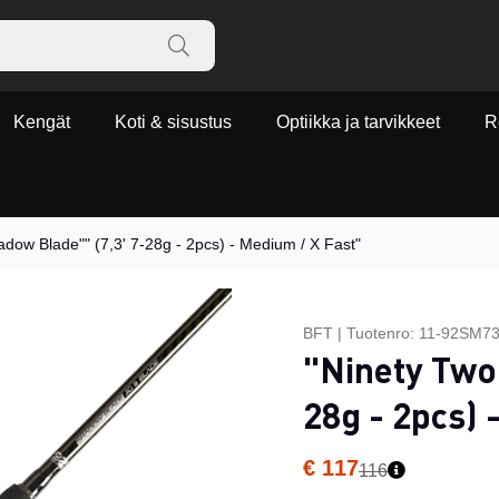
Kengät
Koti & sisustus
Optiikka ja tarvikkeet
R
adow Blade"" (7,3' 7-28g - 2pcs) - Medium / X Fast"
BFT
|
Tuotenro:
11-92SM7
"Ninety Two
28g - 2pcs) 
€ 117
116