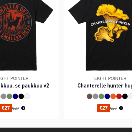
IGHT POINTER
EIGHT POINTER
ukkuu, se paukkuu v2
Chanterelle hunter hu
Normaali hinta
Normaali h
€27
€27
€27
€27