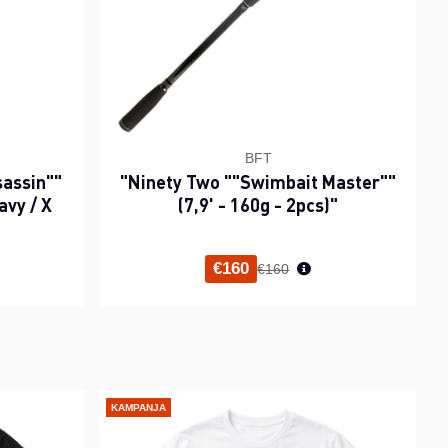
BFT
sassin""
"Ninety Two ""Swimbait Master""
avy / X
(7,9' - 160g - 2pcs)"
inta
Normaali hinta
€160
€160
KAMPANJA