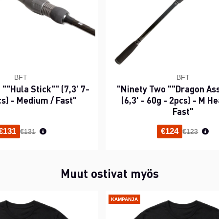
BFT
BFT
""Hula Stick"" (7,3' 7-
"Ninety Two ""Dragon As
cs) - Medium / Fast"
(6,3' - 60g - 2pcs) - M He
Fast"
Normaali hinta
Normaali h
€131
€124
€131
€123
Muut ostivat myös
KAMPANJA