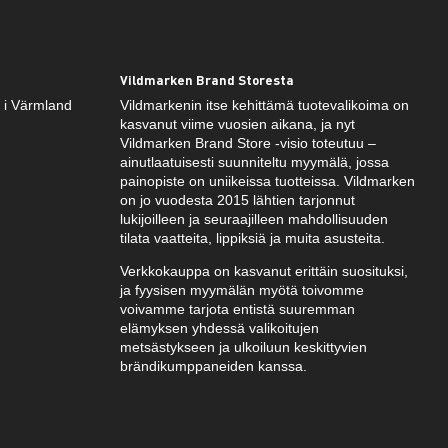
Vildmarken Brand Storesta
k i Värmland
Vildmarkenin itse kehittämä tuotevalikoima on
kasvanut viime vuosien aikana, ja nyt
Vildmarken Brand Store -visio toteutuu –
ainutlaatuisesti suunniteltu myymälä, jossa
painopiste on uniikeissa tuotteissa. Vildmarken
on jo vuodesta 2015 lähtien tarjonnut
lukijoilleen ja seuraajilleen mahdollisuuden
tilata vaatteita, lippiksiä ja muita asusteita.
Verkkokauppa on kasvanut erittäin suosituksi,
ja fyysisen myymälän myötä toivomme
voivamme tarjota entistä suuremman
elämyksen yhdessä valikoitujen
metsästykseen ja ulkoiluun keskittyvien
brändikumppaneiden kanssa.