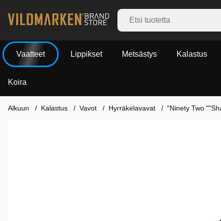
Vaatteet
Lippikset
Metsästys
Kalastus
Koira
Alkuun
Kalastus
Vavot
Hyrräkelavavat
"Ninety Two ""Sh
Tuotekuvat