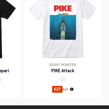
EIGHT POINTER
ppari
PIKE Attack
inta
Normaali hinta
€27
€27