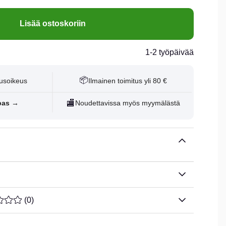
Lisää ostoskoriin
1-2 työpäivää
📦
usoikeus
Ilmainen toimitus yli 80 €
🏬
pas →
Noudettavissa myös myymälästä
ARVOLUOKITUS 0 / 5 ARVIOIDEN MÄÄRÄ 0
(
0
)