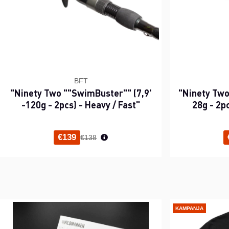
BFT
"Ninety Two ""SwimBuster"" (7,9'
"Ninety Two 
-120g - 2pcs) - Heavy / Fast"
28g - 2p
Normaali hinta
€139
€138
KAMPANJA