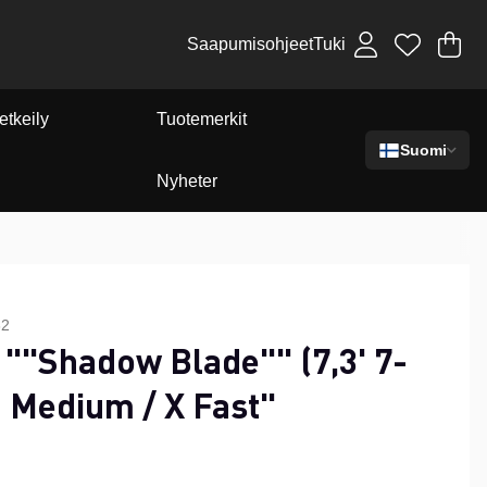
Saapumisohjeet
Tuki
Os
Mä
.
etkeily
Tuotemerkit
Suomi
Nyheter
32
 ""Shadow Blade"" (7,3' 7-
- Medium / X Fast"