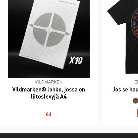
VILDMARKEN
E
Vildmarken® lohko, jossa on
Jos se ha
liitoslevyjä A4
€4