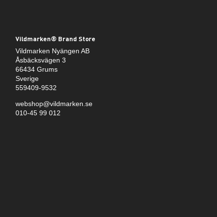
Vildmarken® Brand Store
Vildmarken Nyängen AB
Åsbäcksvägen 3
66434 Grums
Sverige
559409-9532
webshop@vildmarken.se
010-45 99 012