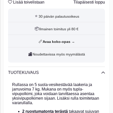
Lisää toivelistaan
Tilapäisesti loppu
⭐
30 päivän palautusoikeus
📦
Ilmainen toimitus yli 80 €
📏
Avaa koko-opas →
🏬
Noudettavissa myös myymälästä
TUOTEKUVAUS
Rullassa on 5 suola-vesikestävää laakeria ja
jarruvoima 7 kg. Mukana on myös tupla-
vipupolkimi, joka voidaan tarvittaessa asentaa
yksivipupolkimen sijaan. Lisäksi rulla toimitetaan
vararullalla.
2 ruostumatonta terästä
takaavat sujuvan