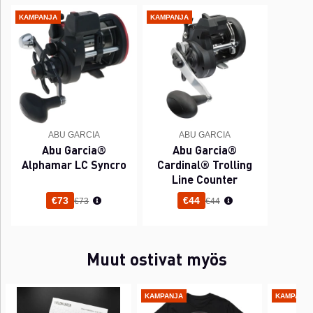
KAMPANJA
KAMPANJA
ABU GARCIA
ABU GARCIA
Abu Garcia®
Abu Garcia®
Alphamar LC Syncro
Cardinal® Trolling
Line Counter
Normaali hinta
Normaali hinta
€73
€44
€73
€44
Muut ostivat myös
KAMPANJA
KAMPANJ