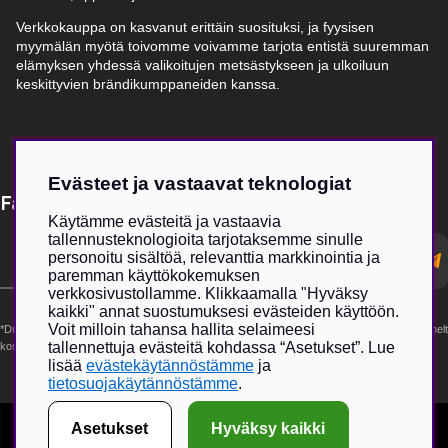
Verkkokauppa on kasvanut erittäin suosituksi, ja fyysisen
myymälän myötä toivomme voivamme tarjota entistä suuremman
elämyksen yhdessä valikoitujen metsästykseen ja ulkoiluun
keskittyvien brändikumppaneiden kanssa.
Evästeet ja vastaavat teknologiat
Få Magasin Vildmarken direkt till din e-post!*
Käytämme evästeitä ja vastaavia
tallennusteknologioita tarjotaksemme sinulle
E-
personoitu sisältöä, relevanttia markkinointia ja
postadress
paremman käyttökokemuksen
verkkosivustollamme. Klikkaamalla "Hyväksy
kaikki" annat suostumuksesi evästeiden käyttöön.
Voit milloin tahansa hallita selaimeesi
*Du kan även få erbjudanden och nyheter från samarbetspartners. Din prenumeration är helt
tallennettuja evästeitä kohdassa “Asetukset”. Lue
kostnadsfri och kan avslutas när som helst.
lisää
evästekäytännöstämme
ja
tietosuojakäytännöstämme
.
Asetukset
Hyväksy kaikki