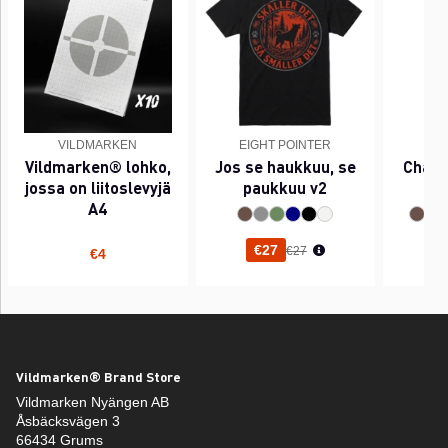
VILDMARKEN
EIGHT POINTER
EI
Vildmarken® lohko,
Jos se haukkuu, se
Chant
jossa on liitoslevyjä
paukkuu v2
A4
Normaali hinta
€27
€27
€4
Vildmarken® Brand Store
Vildmarken Nyängen AB
Åsbäcksvägen 3
66434 Grums