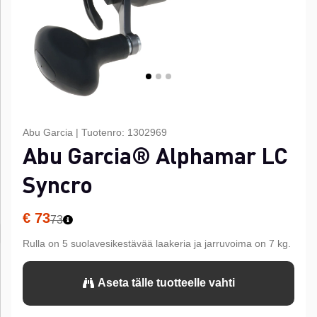
Abu Garcia
|
Tuotenro:
1302969
Abu Garcia® Alphamar LC
Syncro
€ 73
73
Rulla on 5 suolavesikestävää laakeria ja jarruvoima on 7 kg.
Aseta tälle tuotteelle vahti