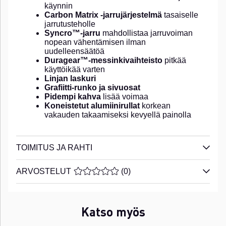
käynnin
Carbon Matrix -jarrujärjestelmä
tasaiselle
jarrutusteholle
Syncro™-jarru
mahdollistaa jarruvoiman
nopean vähentämisen ilman
uudelleensäätöä
Duragear™-messinkivaihteisto
pitkää
käyttöikää varten
Linjan laskuri
Grafiitti-runko ja sivuosat
Pidempi kahva
lisää voimaa
Koneistetut alumiinirullat
korkean
vakauden takaamiseksi kevyellä painolla
TOIMITUS JA RAHTI
ARVOSTELUT
KESKIARVOLUOKITUS 0 / 5 ARVIOIDE
(
0
)
Katso myös