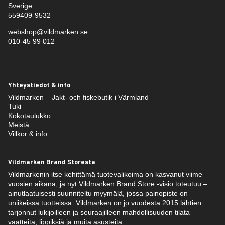
Sverige
559409-9532
webshop@vildmarken.se
010-45 99 012
Yhteystiedot & info
Vildmarken – Jakt- och fiskebutik i Värmland
Tuki
Kokotaulukko
Meistä
Villkor & info
Vildmarken Brand Storesta
Vildmarkenin itse kehittämä tuotevalikoima on kasvanut viime
vuosien aikana, ja nyt Vildmarken Brand Store -visio toteutuu –
ainutlaatuisesti suunniteltu myymälä, jossa painopiste on
uniikeissa tuotteissa. Vildmarken on jo vuodesta 2015 lähtien
tarjonnut lukijoilleen ja seuraajilleen mahdollisuuden tilata
vaatteita, lippiksiä ja muita asusteita.