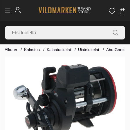
Os
Mä
.
Alkuun
Kalastus
Kalastuskelat
Uistelukelat
Abu Garcia®
Tuotekuvat