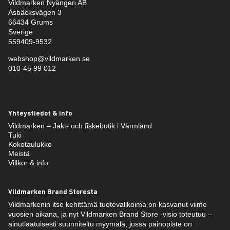
Vildmarken Nyängen AB
Åsbäcksvägen 3
66434 Grums
Sverige
559409-9532
webshop@vildmarken.se
010-45 99 012
Yhteystiedot & info
Vildmarken – Jakt- och fiskebutik i Värmland
Tuki
Kokotaulukko
Meistä
Villkor & info
Vildmarken Brand Storesta
Vildmarkenin itse kehittämä tuotevalikoima on kasvanut viime
vuosien aikana, ja nyt Vildmarken Brand Store -visio toteutuu –
ainutlaatuisesti suunniteltu myymälä, jossa painopiste on