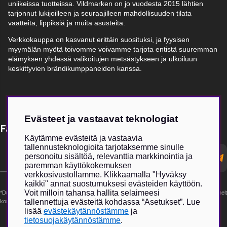
uniikeissa tuotteissa. Vildmarken on jo vuodesta 2015 lähtien
tarjonnut lukijoilleen ja seuraajilleen mahdollisuuden tilata
vaatteita, lippiksiä ja muita asusteita.
Verkkokauppa on kasvanut erittäin suosituksi, ja fyysisen
myymälän myötä toivomme voivamme tarjota entistä suuremman
elämyksen yhdessä valikoitujen metsästykseen ja ulkoiluun
keskittyvien brändikumppaneiden kanssa.
Evästeet ja vastaavat teknologiat
Få Magasin Vildmarken direkt till din e-post!*
Käytämme evästeitä ja vastaavia
tallennusteknologioita tarjotaksemme sinulle
E-
personoitu sisältöä, relevanttia markkinointia ja
postadress
paremman käyttökokemuksen
verkkosivustollamme. Klikkaamalla "Hyväksy
kaikki" annat suostumuksesi evästeiden käyttöön.
Voit milloin tahansa hallita selaimeesi
*Du kan även få erbjudanden och nyheter från samarbetspartners. Din prenumeration är helt
tallennettuja evästeitä kohdassa “Asetukset”. Lue
kostnadsfri och kan avslutas när som helst.
lisää
evästekäytännöstämme
ja
tietosuojakäytännöstämme
.