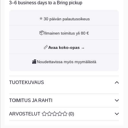
3–6 business days to a Bring pickup
⭐
30 päivän palautusoikeus
📦
Ilmainen toimitus yli 80 €
📏
Avaa koko-opas →
🏬
Noudettavissa myös myymälästä
TUOTEKUVAUS
TOIMITUS JA RAHTI
ARVOSTELUT
KESKIARVOLUOKITUS 0 / 5 ARVIOIDE
(
0
)