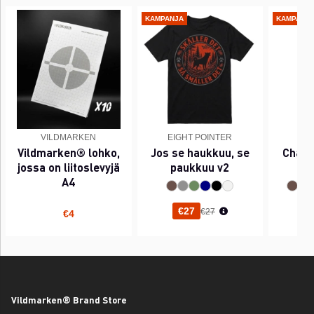
KAMPANJA
KAMPANJ
VILDMARKEN
EIGHT POINTER
EI
Vildmarken® lohko,
Jos se haukkuu, se
Chant
jossa on liitoslevyjä
paukkuu v2
A4
Normaali hinta
€27
€27
€4
Vildmarken® Brand Store