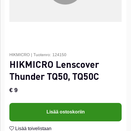
HIKMICRO
|
Tuotenro:
124150
HIKMICRO Lenscover
Thunder TQ50, TQ50C
€ 9
Lisää ostoskoriin
Lisää toivelistaan