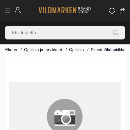
Os
Mä
.
Alkuun
Optiikka ja tarvikkeet
Optiikka
Pimeänäköoptiikka
Tuotekuvat