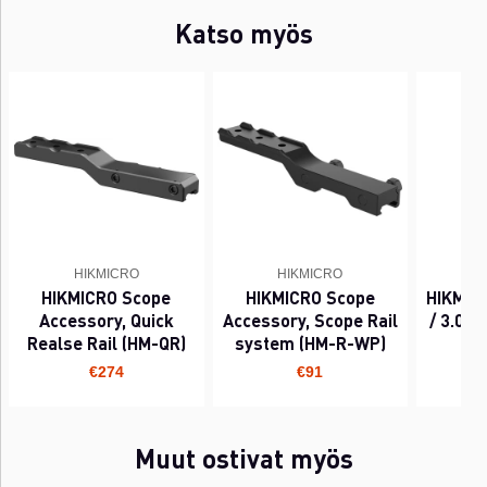
Katso myös
HIKMICRO
HIKMICRO
HIKMICRO Scope
HIKMICRO Scope
HIKMIC
Accessory, Quick
Accessory, Scope Rail
/ 3.0 B
Realse Rail (HM-QR)
system (HM-R-WP)
€274
€91
Muut ostivat myös