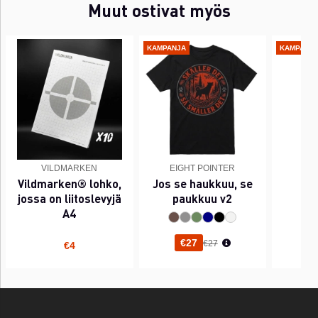
Muut ostivat myös
KAMPANJA
KAMPANJ
VILDMARKEN
EIGHT POINTER
EI
Vildmarken® lohko,
Jos se haukkuu, se
PI
jossa on liitoslevyjä
paukkuu v2
A4
Normaali hinta
€27
€27
€4