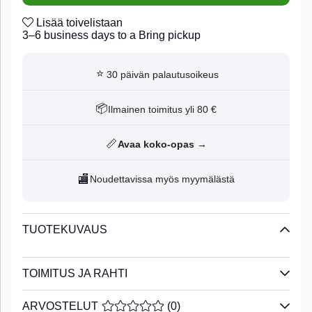
Lisää toivelistaan
3–6 business days to a Bring pickup
⭐
30 päivän palautusoikeus
📦
Ilmainen toimitus yli 80 €
📏
Avaa koko-opas →
🏬
Noudettavissa myös myymälästä
TUOTEKUVAUS
TOIMITUS JA RAHTI
ARVOSTELUT
KESKIARVOLUOKITUS 0 / 5 ARVIOIDE
(
0
)