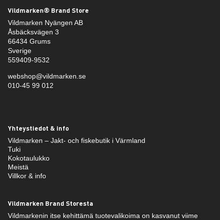
Vildmarken® Brand Store
Vildmarken Nyängen AB
Åsbäcksvägen 3
66434 Grums
Sverige
559409-9532
webshop@vildmarken.se
010-45 99 012
Yhteystiedot & info
Vildmarken – Jakt- och fiskebutik i Värmland
Tuki
Kokotaulukko
Meistä
Villkor & info
Vildmarken Brand Storesta
Vildmarkenin itse kehittämä tuotevalikoima on kasvanut viime