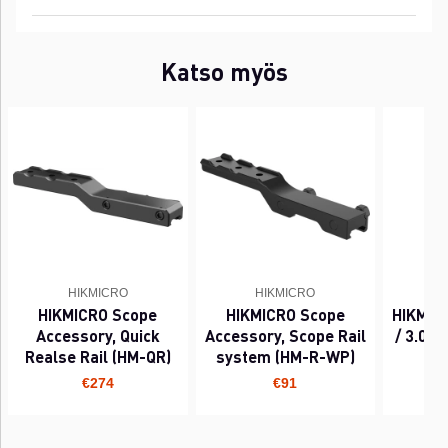
Katso myös
HIKMICRO
HIKMICRO
HIKMICRO Scope
HIKMICRO Scope
HIKMIC
Accessory, Quick
Accessory, Scope Rail
/ 3.0 B
Realse Rail (HM-QR)
system (HM-R-WP)
€274
€91