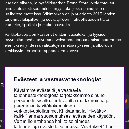
vuosien aikana, ja nyt Vildmarken Brand Store -visio toteutuu –
ainutlaatuisesti suunniteltu myymälä, jossa painopiste on
uniikeissa tuotteissa. Vildmarken on jo vuodesta 2015 lähtien
tarjonnut lukijoilleen ja seuraajilleen mahdollisuuden tilata
vaatteita, lippiksiä ja muita asusteita.
Verkkokauppa on kasvanut erittäin suosituksi, ja fyysisen
myymälän myötä toivomme voivamme tarjota entistä suuremman
elämyksen yhdessä valikoitujen metsästykseen ja ulkoiluun
keskittyvien brändikumppaneiden kanssa.
Evästeet ja vastaavat teknologiat
Få Magasin Vildmarken direkt till din e-post!*
Käytämme evästeitä ja vastaavia
tallennusteknologioita tarjotaksemme sinulle
E-
personoitu sisältöä, relevanttia markkinointia ja
postadress
paremman käyttökokemuksen
verkkosivustollamme. Klikkaamalla "Hyväksy
kaikki" annat suostumuksesi evästeiden käyttöön.
Voit milloin tahansa hallita selaimeesi
*Du kan även få erbjudanden och nyheter från samarbetspartners. Din prenumeration är helt
tallennettuja evästeitä kohdassa “Asetukset”. Lue
kostnadsfri och kan avslutas när som helst.