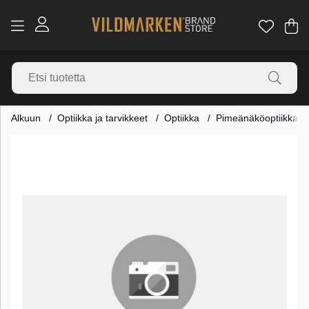
Os
Mä
.
Alkuun
Optiikka ja tarvikkeet
Optiikka
Pimeänäköoptiikka
Tuotekuvat