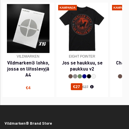
KAMPANJA
KAMPANJ
VILDMARKEN
EIGHT POINTER
EI
Vildmarken® lohko,
Jos se haukkuu, se
Chant
jossa on liitoslevyjä
paukkuu v2
A4
Normaali hinta
€27
€27
€4
Vildmarken® Brand Store