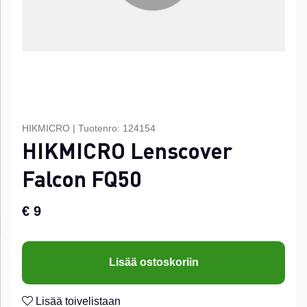
HIKMICRO
|
Tuotenro:
124154
HIKMICRO Lenscover
Falcon FQ50
€ 9
Lisää ostoskoriin
Lisää toivelistaan