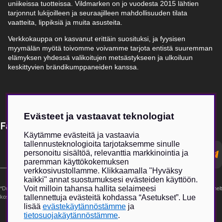
uniikeissa tuotteissa. Vildmarken on jo vuodesta 2015 lähtien
tarjonnut lukijoilleen ja seuraajilleen mahdollisuuden tilata
vaatteita, lippiksiä ja muita asusteita.
Verkkokauppa on kasvanut erittäin suosituksi, ja fyysisen
myymälän myötä toivomme voivamme tarjota entistä suuremman
elämyksen yhdessä valikoitujen metsästykseen ja ulkoiluun
keskittyvien brändikumppaneiden kanssa.
Evästeet ja vastaavat teknologiat
Få Magasin Vildmarken direkt till din e-post!*
Käytämme evästeitä ja vastaavia
tallennusteknologioita tarjotaksemme sinulle
E-
personoitu sisältöä, relevanttia markkinointia ja
postadress
paremman käyttökokemuksen
verkkosivustollamme. Klikkaamalla "Hyväksy
kaikki" annat suostumuksesi evästeiden käyttöön.
Voit milloin tahansa hallita selaimeesi
*Du kan även få erbjudanden och nyheter från samarbetspartners. Din prenumeration är helt
tallennettuja evästeitä kohdassa “Asetukset”. Lue
kostnadsfri och kan avslutas när som helst.
lisää
evästekäytännöstämme
ja
tietosuojakäytännöstämme
.