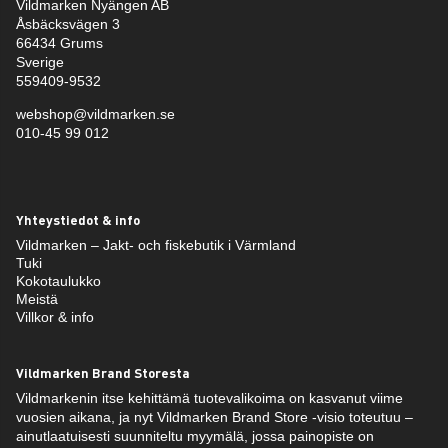
Vildmarken Nyängen AB
Åsbäcksvägen 3
66434 Grums
Sverige
559409-9532
webshop@vildmarken.se
010-45 99 012
Yhteystiedot & info
Vildmarken – Jakt- och fiskebutik i Värmland
Tuki
Kokotaulukko
Meistä
Villkor & info
Vildmarken Brand Storesta
Vildmarkenin itse kehittämä tuotevalikoima on kasvanut viime
vuosien aikana, ja nyt Vildmarken Brand Store -visio toteutuu –
ainutlaatuisesti suunniteltu myymälä, jossa painopiste on