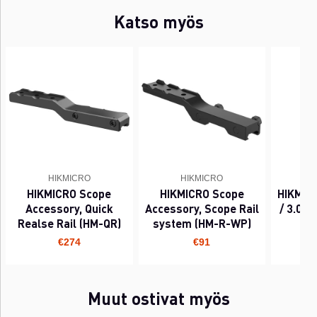
Katso myös
HIKMICRO
HIKMICRO
HIKMICRO Scope
HIKMICRO Scope
HIKMIC
Accessory, Quick
Accessory, Scope Rail
/ 3.0 B
Realse Rail (HM-QR)
system (HM-R-WP)
€274
€91
Muut ostivat myös