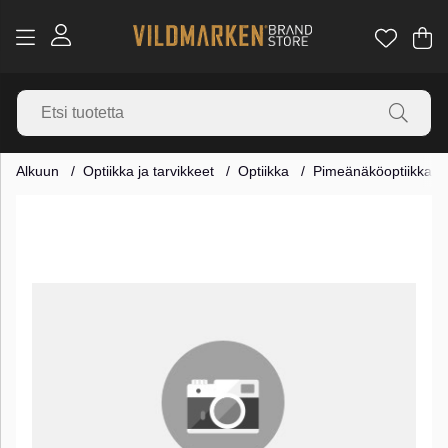
Os
Mä
.
Alkuun
Optiikka ja tarvikkeet
Optiikka
Pimeänäköoptiikka
Tuotekuvat