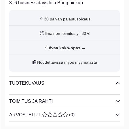
3–6 business days to a Bring pickup
⭐
30 päivän palautusoikeus
📦
Ilmainen toimitus yli 80 €
📏
Avaa koko-opas →
🏬
Noudettavissa myös myymälästä
TUOTEKUVAUS
TOIMITUS JA RAHTI
ARVOSTELUT
KESKIARVOLUOKITUS 0 / 5 ARVIOIDE
(
0
)