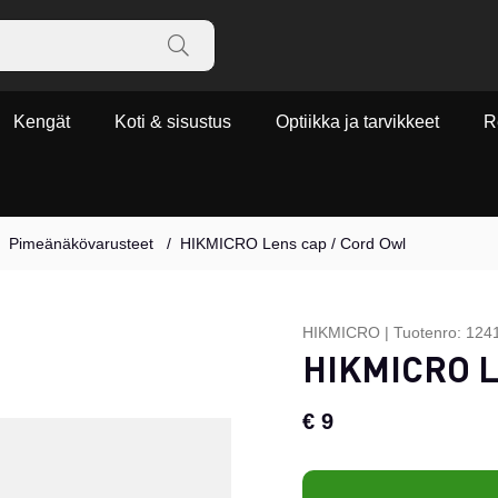
Kengät
Koti & sisustus
Optiikka ja tarvikkeet
R
Pimeänäkövarusteet
HIKMICRO Lens cap / Cord Owl
HIKMICRO
|
Tuotenro:
124
HIKMICRO Le
€ 9