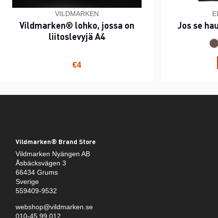
VILDMARKEN
E
Vildmarken® lohko, jossa on
Jos se ha
liitoslevyjä A4
€4
Vildmarken® Brand Store
Vildmarken Nyängen AB
Åsbäcksvägen 3
66434 Grums
Sverige
559409-9532
webshop@vildmarken.se
010-45 99 012