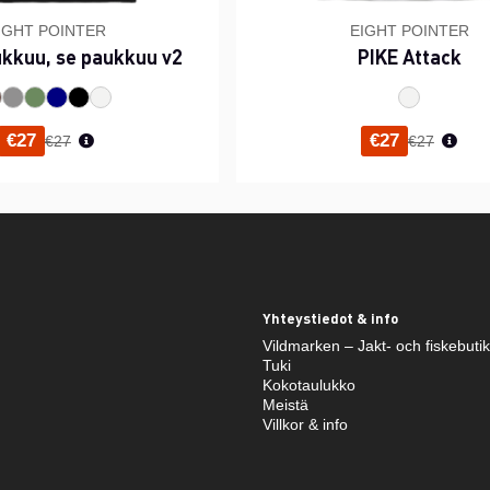
IGHT POINTER
EIGHT POINTER
ukkuu, se paukkuu v2
PIKE Attack
Normaali hinta
Normaali h
€27
€27
€27
€27
Yhteystiedot & info
Vildmarken – Jakt- och fiskebuti
Tuki
Kokotaulukko
Meistä
Villkor & info