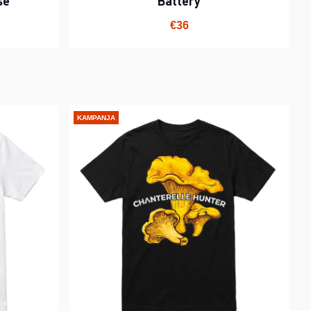
se
Battery
€36
KAMPANJA