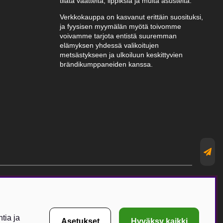
tilata vaatteita, lippiksiä ja muita asusteita.
Verkkokauppa on kasvanut erittäin suosituksi,
ja fyysisen myymälän myötä toivomme
voivamme tarjota entistä suuremman
elämyksen yhdessä valikoitujen
metsästykseen ja ulkoiluun keskittyvien
brändikumppaneiden kanssa.
tia ja
Asetukset
Hyväksy kaikki