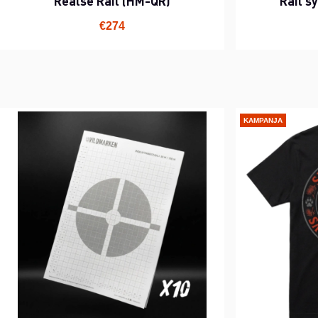
Realse Rail (HM-QR)
Rail 
€274
KAMPANJA