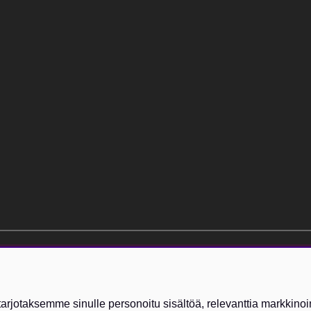
elt kostnadsfri och kan avslutas när som helst.
arjotaksemme sinulle personoitu sisältöä, relevanttia markkinoin