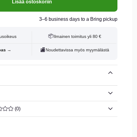
Lisää ostoskoriin
3–6 business days to a Bring pickup
📦
usoikeus
Ilmainen toimitus yli 80 €
🏬
pas →
Noudettavissa myös myymälästä
ARVOLUOKITUS 0 / 5 ARVIOIDEN MÄÄRÄ 0
(
0
)