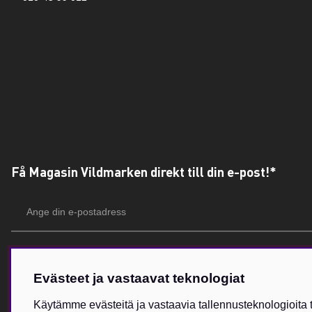
Få Magasin Vildmarken direkt till din e-post!*
E-
postadress
*Du kan även få erbjudanden och nyheter från samarbetspartners. Din prenumeration är h
Evästeet ja vastaavat teknologiat
Käytämme evästeitä ja vastaavia tallennusteknologioita t