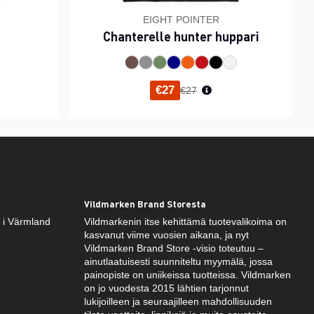
EIGHT POINTER
Chanterelle hunter huppari
inta
Normaali hinta
€27
€27
Vildmarken Brand Storesta
k i Värmland
Vildmarkenin itse kehittämä tuotevalikoima on
kasvanut viime vuosien aikana, ja nyt
Vildmarken Brand Store -visio toteutuu –
ainutlaatuisesti suunniteltu myymälä, jossa
painopiste on uniikeissa tuotteissa. Vildmarken
on jo vuodesta 2015 lähtien tarjonnut
lukijoilleen ja seuraajilleen mahdollisuuden