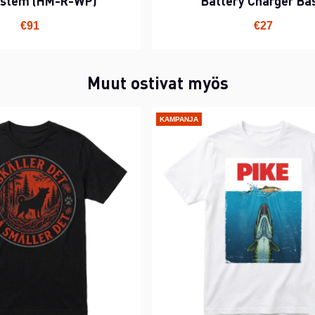
system (HM-R-WP)
Battery Charger Ba
€91
€27
Muut ostivat myös
KAMPANJA