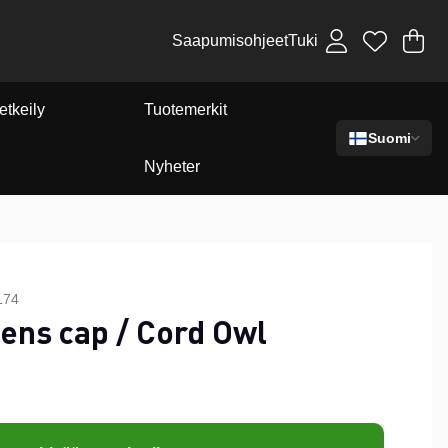
Saapumisohjeet
Tuki
Os
Mä
.
etkeily
Tuotemerkit
Suomi
Nyheter
174
ns cap / Cord Owl