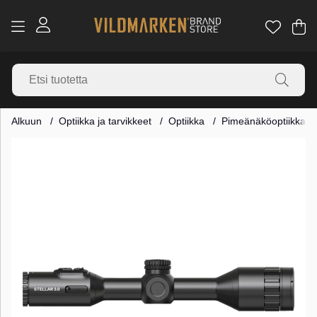
Os
Mä
.
Alkuun
Optiikka ja tarvikkeet
Optiikka
Pimeänäköoptiikka
Tuotekuvat