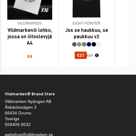
VILDMARKEN
EIGHT POINTER
EI
Vildmarken® lohko,
Jos se haukkuu, se
PI
jossa on liitoslevyjä
paukkuu v2
A4
Normaali hinta
€27
€27
€4
Vildmarken® Brand Store
Vildmarken Nyängen AB
Åsbäcksvägen 3
66434 Grums
Sverige
559409-9532
webshop@vildmarken.se