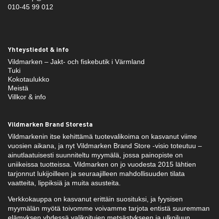
010-45 99 012
Yhteystiedot & info
Vildmarken – Jakt- och fiskebutik i Värmland
Tuki
Kokotaulukko
Meistä
Villkor & info
Vildmarken Brand Storesta
Vildmarkenin itse kehittämä tuotevalikoima on kasvanut viime
vuosien aikana, ja nyt Vildmarken Brand Store -visio toteutuu –
ainutlaatuisesti suunniteltu myymälä, jossa painopiste on
uniikeissa tuotteissa. Vildmarken on jo vuodesta 2015 lähtien
tarjonnut lukijoilleen ja seuraajilleen mahdollisuuden tilata
vaatteita, lippiksiä ja muita asusteita.
Verkkokauppa on kasvanut erittäin suosituksi, ja fyysisen
myymälän myötä toivomme voivamme tarjota entistä suuremman
elämyksen yhdessä valikoitujen metsästykseen ja ulkoiluun