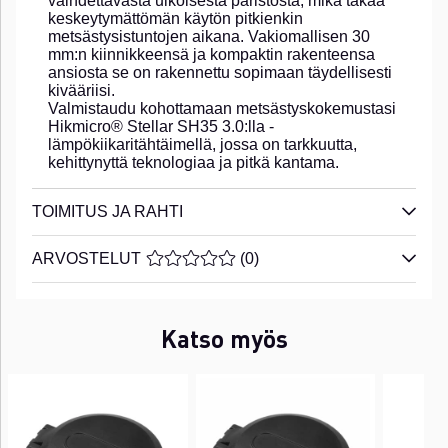
vaihdettavasta ulkoisesta paristosta, mikä takaa
keskeytymättömän käytön pitkienkin
metsästysistuntojen aikana. Vakiomallisen 30
mm:n kiinnikkeensä ja kompaktin rakenteensa
ansiosta se on rakennettu sopimaan täydellisesti
kivääriisi.
Valmistaudu kohottamaan metsästyskokemustasi
Hikmicro® Stellar SH35 3.0:lla -
lämpökiikaritähtäimellä, jossa on tarkkuutta,
kehittynyttä teknologiaa ja pitkä kantama.
TOIMITUS JA RAHTI
ARVOSTELUT
KESKIARVOLUOKITUS 0 / 5 ARVIOIDE
(
0
)
Katso myös