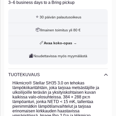
3–6 business days to a Bring pickup
⭐
30 päivän palautusoikeus
📦
Ilmainen toimitus yli 80 €
📏
Avaa koko-opas →
🏬
Noudettavissa myös myymälästä
TUOTEKUVAUS
Hikmicro® Stellar SH35 3.0 on tehokas
lämpökiikaritähtäin, joka tarjoaa metsästäjille ja
ulkoilijoille terävän ja yksityiskohtaisen kuvan
kaikissa valo-olosuhteissa. 384 × 288 px:n
lämpöanturi, jonka NETD < 15 mK, tallentaa
pienimmätkin lämpötilanvaihtelut ja tarjoaa
erinomaisen kirkkauden haastavissa
ympäristöissä. Image Pro 2.0:n ja Hikmicro