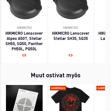
HIKMICRO
HIKMICRO
HIKMICRO Lenscover
HIKMICRO Lenscover
HIKMIC
Alpex A50T, Stellar
Stellar SH35, SQ35
Label
SH50, SQ50, Panther
PH50L, PQ50L
€9
€9
Muut ostivat myös
KAMPANJA
KAMPANJ