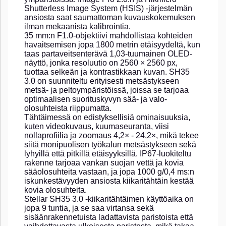
Shutterless Image System (HSIS) -järjestelmän
ansiosta saat saumattoman kuvauskokemuksen
ilman mekaanista kalibrointia.
35 mm:n F1.0-objektiivi mahdollistaa kohteiden
havaitsemisen jopa 1800 metrin etäisyydeltä, kun
taas partaveitsenterävä 1,03-tuumainen OLED-
näyttö, jonka resoluutio on 2560 × 2560 px,
tuottaa selkeän ja kontrastikkaan kuvan. SH35
3.0 on suunniteltu erityisesti metsästykseen
metsä- ja peltoympäristöissä, joissa se tarjoaa
optimaalisen suorituskyvyn sää- ja valo-
olosuhteista riippumatta.
Tähtäimessä on edistyksellisiä ominaisuuksia,
kuten videokuvaus, kuumaseuranta, viisi
nollaprofiilia ja zoomaus 4,2× - 24,2×, mikä tekee
siitä monipuolisen työkalun metsästykseen sekä
lyhyillä että pitkillä etäisyyksillä. IP67-luokiteltu
rakenne tarjoaa vankan suojan vettä ja kovia
sääolosuhteita vastaan, ja jopa 1000 g/0,4 ms:n
iskunkestävyyden ansiosta kiikaritähtäin kestää
kovia olosuhteita.
Stellar SH35 3.0 -kiikaritähtäimen käyttöaika on
jopa 9 tuntia, ja se saa virtansa sekä
sisäänrakennetuista ladattavista paristoista että