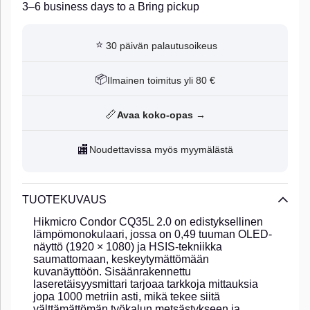
3–6 business days to a Bring pickup
⭐
30 päivän palautusoikeus
📦
Ilmainen toimitus yli 80 €
📏
Avaa koko-opas →
🏬
Noudettavissa myös myymälästä
TUOTEKUVAUS
Hikmicro Condor CQ35L 2.0 on edistyksellinen
lämpömonokulaari, jossa on 0,49 tuuman OLED-
näyttö (1920 × 1080) ja HSIS-tekniikka
saumattomaan, keskeytymättömään
kuvanäyttöön. Sisäänrakennettu
laseretäisyysmittari tarjoaa tarkkoja mittauksia
jopa 1000 metriin asti, mikä tekee siitä
välttämättömän työkalun metsästykseen ja