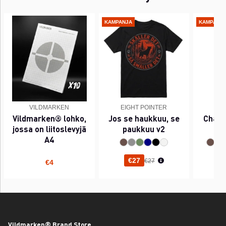
KAMPANJA
KAMPANJ
VILDMARKEN
EIGHT POINTER
EI
Vildmarken® lohko,
Jos se haukkuu, se
Chant
jossa on liitoslevyjä
paukkuu v2
A4
Normaali hinta
€27
€27
€4
Vildmarken® Brand Store