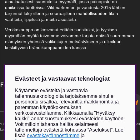
ainutlaatuisesti suunniteltu myymälä, jossa painopiste on
uniikeissa tuotteissa. Vildmarken on jo vuodesta 2015 lähtien
tarjonnut lukijoilleen ja seuraajilleen mahdollisuuden tilata
vaatteita, lippiksiä ja muita asusteita.
Verkkokauppa on kasvanut erittäin suosituksi, ja fyysisen
myymälän myötä toivomme voivamme tarjota entistä suuremman
elämyksen yhdessä valikoitujen metsästykseen ja ulkoiluun
keskittyvien brändikumppaneiden kanssa.
Evästeet ja vastaavat teknologiat
Få Magasin Vildmarken direkt till din e-post!*
Käytämme evästeitä ja vastaavia
tallennusteknologioita tarjotaksemme sinulle
E-
personoitu sisältöä, relevanttia markkinointia ja
postadress
paremman käyttökokemuksen
verkkosivustollamme. Klikkaamalla "Hyväksy
kaikki" annat suostumuksesi evästeiden käyttöön.
Voit milloin tahansa hallita selaimeesi
*Du kan även få erbjudanden och nyheter från samarbetspartners. Din prenumeration är helt
tallennettuja evästeitä kohdassa “Asetukset”. Lue
kostnadsfri och kan avslutas när som helst.
lisää
evästekäytännöstämme
ja