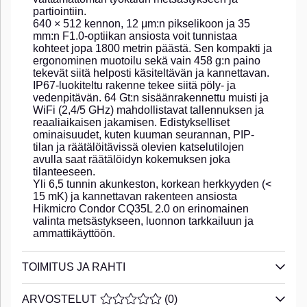
partiointiin.
640 × 512 kennon, 12 μm:n pikselikoon ja 35
mm:n F1.0-optiikan ansiosta voit tunnistaa
kohteet jopa 1800 metrin päästä. Sen kompakti ja
ergonominen muotoilu sekä vain 458 g:n paino
tekevät siitä helposti käsiteltävän ja kannettavan.
IP67-luokiteltu rakenne tekee siitä pöly- ja
vedenpitävän. 64 Gt:n sisäänrakennettu muisti ja
WiFi (2,4/5 GHz) mahdollistavat tallennuksen ja
reaaliaikaisen jakamisen. Edistykselliset
ominaisuudet, kuten kuuman seurannan, PIP-
tilan ja räätälöitävissä olevien katselutilojen
avulla saat räätälöidyn kokemuksen joka
tilanteeseen.
Yli 6,5 tunnin akunkeston, korkean herkkyyden (<
15 mK) ja kannettavan rakenteen ansiosta
Hikmicro Condor CQ35L 2.0 on erinomainen
valinta metsästykseen, luonnon tarkkailuun ja
ammattikäyttöön.
TOIMITUS JA RAHTI
ARVOSTELUT
KESKIARVOLUOKITUS 0 / 5 ARVIOIDE
(
0
)