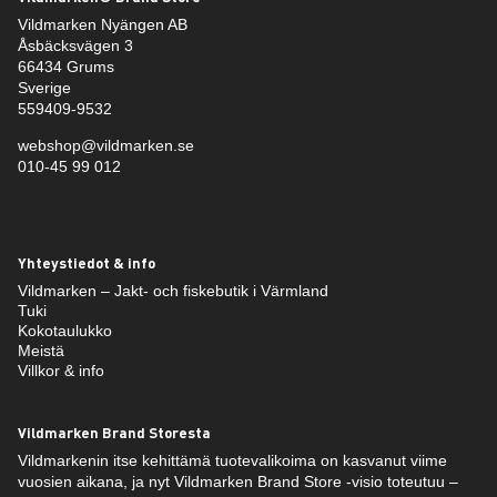
Vildmarken Nyängen AB
Åsbäcksvägen 3
66434 Grums
Sverige
559409-9532
webshop@vildmarken.se
010-45 99 012
Yhteystiedot & info
Vildmarken – Jakt- och fiskebutik i Värmland
Tuki
Kokotaulukko
Meistä
Villkor & info
Vildmarken Brand Storesta
Vildmarkenin itse kehittämä tuotevalikoima on kasvanut viime
vuosien aikana, ja nyt Vildmarken Brand Store -visio toteutuu –