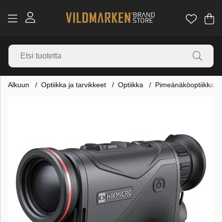
Os
Mä
.
Alkuun
Optiikka ja tarvikkeet
Optiikka
Pimeänäköoptiikka
Tuotekuvat