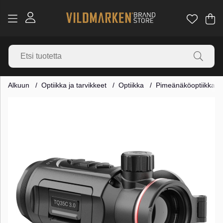
Os
Mä
.
Alkuun
Optiikka ja tarvikkeet
Optiikka
Pimeänäköoptiikka
Tuotekuvat