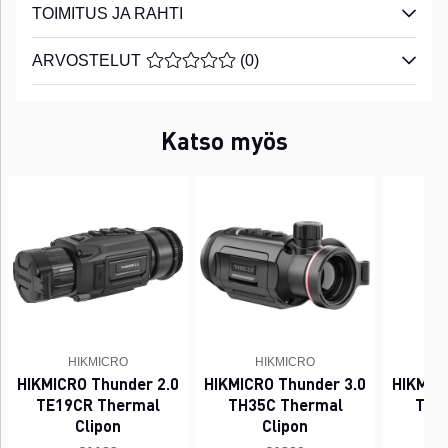
TOIMITUS JA RAHTI
ARVOSTELUT
KESKIARVOLUOKITUS 0 / 5 ARVIOIDE
(
0
)
Katso myös
HIKMICRO
HIKMICRO
HIKMICRO Thunder 2.0
HIKMICRO Thunder 3.0
HIKMIC
TE19CR Thermal
TH35C Thermal
TQ3
Clipon
Clipon