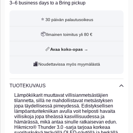
3–6 business days to a Bring pickup
⭐
30 päivän palautusoikeus
📦
Ilmainen toimitus yli 80 €
📏
Avaa koko-opas →
🏬
Noudettavissa myös myymälästä
TUOTEKUVAUS
Lämpökiikarit muuttavat villisianmetsästäjien
tilannetta, sillä ne mahdollistavat metsästyksen
jopa täydellisessä pimeydessä. Edistyksellisen
lämpöanturitekniikan avulla voit helposti havaita
villisikoja jopa tiheässä kasvillisuudessa ja
hämärässä, mikä antaa sinulle ratkaisevan edun.
Hikmicro® Thunder 3.0 -sarja tarjoaa korkeaa
suorituskykyä terävällä OLED-näytöllä ja herkällä