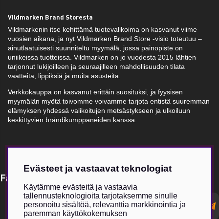
Vildmarken Brand Storesta
Vildmarkenin itse kehittämä tuotevalikoima on kasvanut viime
vuosien aikana, ja nyt Vildmarken Brand Store -visio toteutuu –
ainutlaatuisesti suunniteltu myymälä, jossa painopiste on
uniikeissa tuotteissa. Vildmarken on jo vuodesta 2015 lähtien
tarjonnut lukijoilleen ja seuraajilleen mahdollisuuden tilata
vaatteita, lippiksiä ja muita asusteita.
Verkkokauppa on kasvanut erittäin suosituksi, ja fyysisen
myymälän myötä toivomme voivamme tarjota entistä suuremman
elämyksen yhdessä valikoitujen metsästykseen ja ulkoiluun
keskittyvien brändikumppaneiden kanssa.
Evästeet ja vastaavat teknologiat
Få Magasin Vildmarken direkt till din e-post!*
Käytämme evästeitä ja vastaavia
tallennusteknologioita tarjotaksemme sinulle
E-
personoitu sisältöä, relevanttia markkinointia ja
postadress
paremman käyttökokemuksen