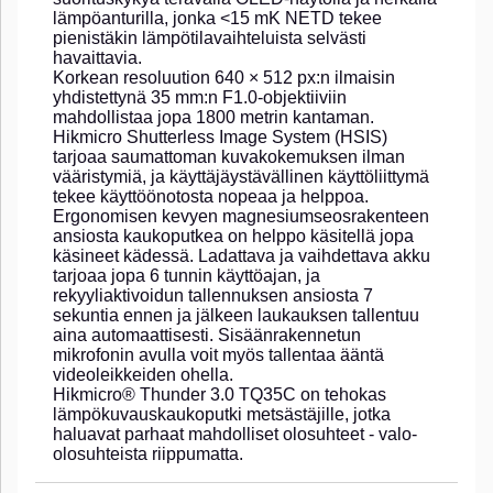
lämpöanturilla, jonka <15 mK NETD tekee
pienistäkin lämpötilavaihteluista selvästi
havaittavia.
Korkean resoluution 640 × 512 px:n ilmaisin
yhdistettynä 35 mm:n F1.0-objektiiviin
mahdollistaa jopa 1800 metrin kantaman.
Hikmicro Shutterless Image System (HSIS)
tarjoaa saumattoman kuvakokemuksen ilman
vääristymiä, ja käyttäjäystävällinen käyttöliittymä
tekee käyttöönotosta nopeaa ja helppoa.
Ergonomisen kevyen magnesiumseosrakenteen
ansiosta kaukoputkea on helppo käsitellä jopa
käsineet kädessä. Ladattava ja vaihdettava akku
tarjoaa jopa 6 tunnin käyttöajan, ja
rekyyliaktivoidun tallennuksen ansiosta 7
sekuntia ennen ja jälkeen laukauksen tallentuu
aina automaattisesti. Sisäänrakennetun
mikrofonin avulla voit myös tallentaa ääntä
videoleikkeiden ohella.
Hikmicro® Thunder 3.0 TQ35C on tehokas
lämpökuvauskaukoputki metsästäjille, jotka
haluavat parhaat mahdolliset olosuhteet - valo-
olosuhteista riippumatta.