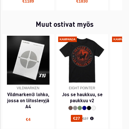
€1189
€1830
Muut ostivat myös
KAMPANJA
KAMPANJ
VILDMARKEN
EIGHT POINTER
EI
Vildmarken® lohko,
Jos se haukkuu, se
PI
jossa on liitoslevyjä
paukkuu v2
A4
Normaali hinta
€27
€27
€4