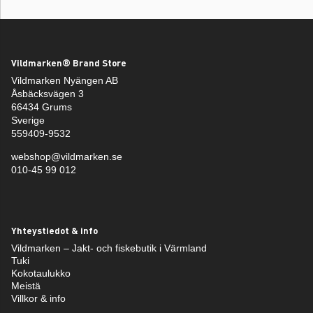
Vildmarken® Brand Store
Vildmarken Nyängen AB
Åsbäcksvägen 3
66434 Grums
Sverige
559409-9532
webshop@vildmarken.se
010-45 99 012
Yhteystiedot & info
Vildmarken – Jakt- och fiskebutik i Värmland
Tuki
Kokotaulukko
Meistä
Villkor & info