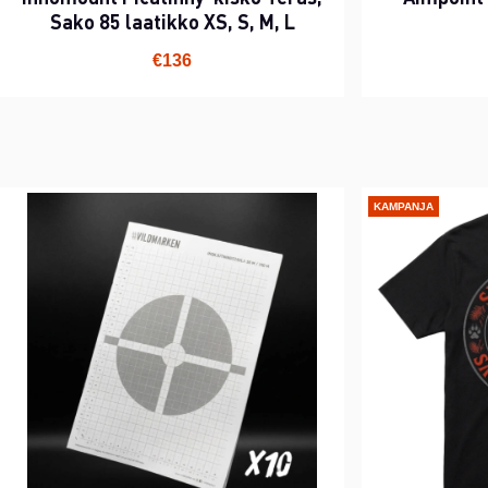
Sako 85 laatikko XS, S, M, L
€136
KAMPANJA