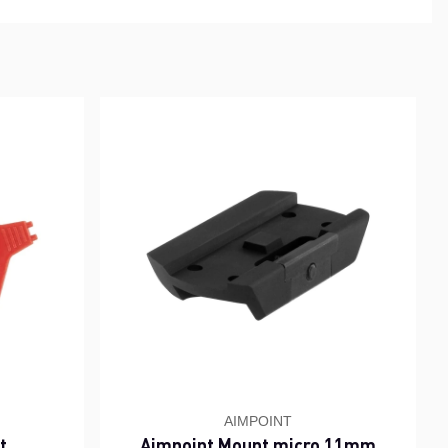
AIMPOINT
t
Aimpoint Mount micro 11mm