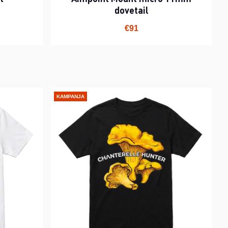
dovetail
€91
KAMPANJA