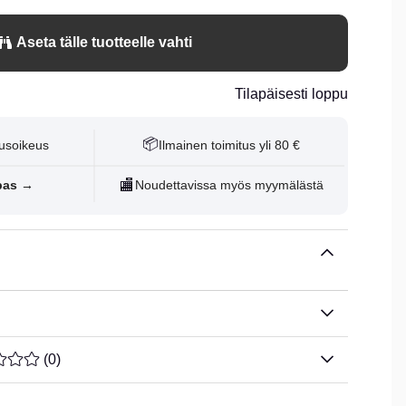
Aseta tälle tuotteelle vahti
Tilapäisesti loppu
📦
usoikeus
Ilmainen toimitus yli 80 €
🏬
pas →
Noudettavissa myös myymälästä
ARVOLUOKITUS 0 / 5 ARVIOIDEN MÄÄRÄ 0
(
0
)