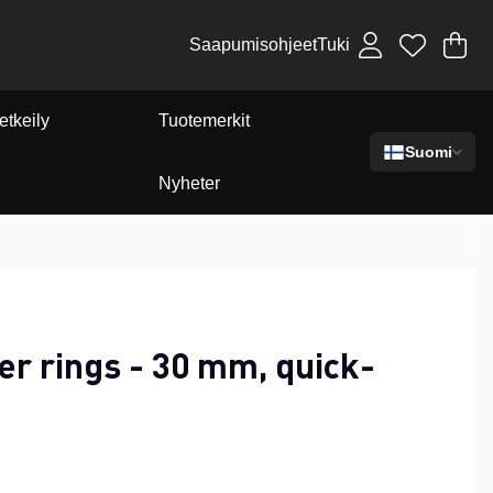
Saapumisohjeet
Tuki
Os
Mä
.
etkeily
Tuotemerkit
Suomi
Nyheter
r rings - 30 mm, quick-
0