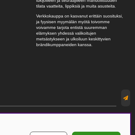
lukijoilleen ja seuraajilleen mahdollisuuden
tilata vaatteita, lippiksiä ja muita asusteita.
Verkkokauppa on kasvanut erittäin suosituksi,
ja fyysisen myymälän myötä toivomme
voivamme tarjota entistä suuremman
elämyksen yhdessä valikoitujen
metsästykseen ja ulkoiluun keskittyvien
brändikumppaneiden kanssa.