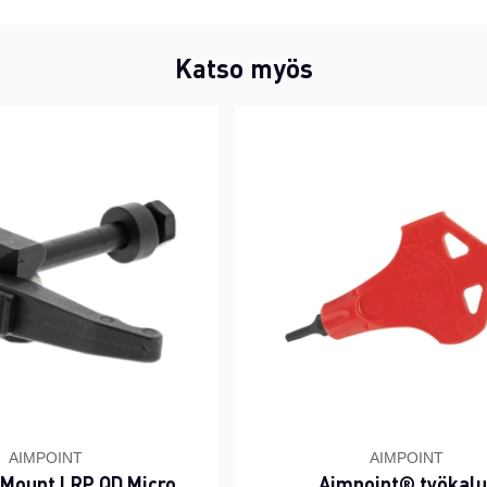
Katso myös
AIMPOINT
AIMPOINT
 Mount LRP QD Micro
Aimpoint® työkalu