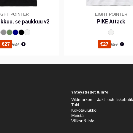
IGHT POINTER
EIGHT POINTER
ukkuu, se paukkuu v2
PIKE Attack
Normaali hinta
Normaali h
€27
€27
€27
€27
Yhteystiedot & info
Vildmarken – Jakt- och fiskebuti
Tuki
Kokotaulukko
Meistä
Villkor & info