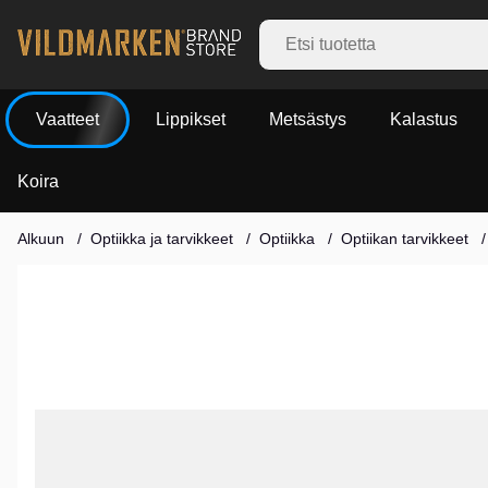
Vaatteet
Lippikset
Metsästys
Kalastus
Koira
Alkuun
Optiikka ja tarvikkeet
Optiikka
Optiikan tarvikkeet
Tuotekuvat