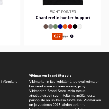
EIGHT POINTER
Chanterelle hunter huppari
inta
Normaali hinta
€27
€27
Vildmarken Brand Storesta
k i Värmland
Vildmarkenin itse kehittämä tuotevalikoima on
kasvanut viime vuosien aikana, ja nyt
Vildmarken Brand Store -visio toteutuu –
ainutlaatuisesti suunniteltu myymälä, jossa
painopiste on uniikeissa tuotteissa. Vildmarken
on jo vuodesta 2015 lähtien tarjonnut