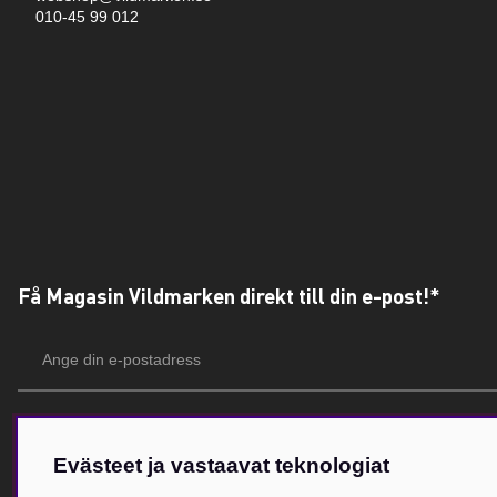
010-45 99 012
Få Magasin Vildmarken direkt till din e-post!*
E-
postadress
*Du kan även få erbjudanden och nyheter från samarbetspartners. Din prenumeration är h
Evästeet ja vastaavat teknologiat