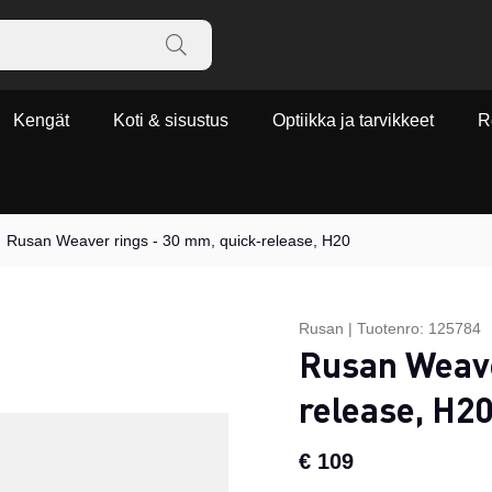
Kengät
Koti & sisustus
Optiikka ja tarvikkeet
R
Rusan Weaver rings - 30 mm, quick-release, H20
Rusan
|
Tuotenro:
125784
Rusan Weave
release, H2
€ 109