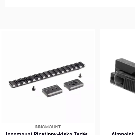
INNOMOUNT
Innomount Picatinny-kisko Teräs,
Aimpoint