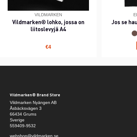
VILDMARKEN
E
Vildmarken® lohko, jossa on
Jos se ha
liitoslevyjä A4
€4
Vildmarken® Brand Store
Vildmarken Nyängen AB
Åsbäcksvägen 3
66434 Grums
Sverige
559409-9532
webshop@vildmarken.se