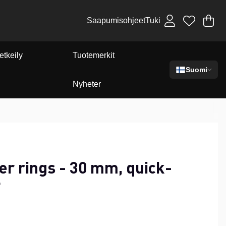
Saapumisohjeet
Tuki
Os
Mä
.
etkeily
Tuotemerkit
Suomi
Nyheter
r rings - 30 mm, quick-
7