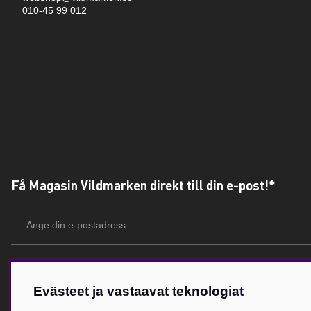
010-45 99 012
Få Magasin Vildmarken direkt till din e-post!*
E-
postadress
*Du kan även få erbjudanden och nyheter från samarbetspartners. Din prenumeration är h
Evästeet ja vastaavat teknologiat