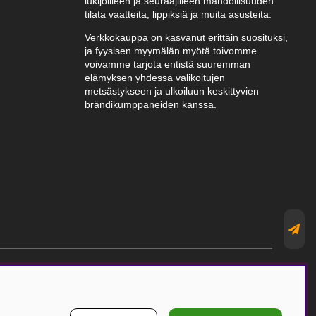
lukijoilleen ja seuraajilleen mahdollisuuden
tilata vaatteita, lippiksiä ja muita asusteita.
Verkkokauppa on kasvanut erittäin suosituksi,
ja fyysisen myymälän myötä toivomme
voivamme tarjota entistä suuremman
elämyksen yhdessä valikoitujen
metsästykseen ja ulkoiluun keskittyvien
brändikumppaneiden kanssa.