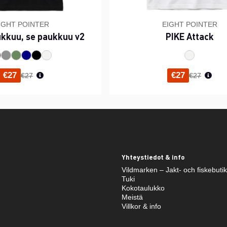
IGHT POINTER
EIGHT POINTER
ukkuu, se paukkuu v2
PIKE Attack
Normaali hinta
Normaali h
€27
€27
€27
€27
Yhteystiedot & info
Vildmarken – Jakt- och fiskebuti
Tuki
Kokotaulukko
Meistä
Villkor & info