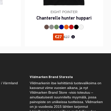
EIGHT POINTER
Chanterelle hunter huppari
inta
Normaali hinta
€27
€27
Vildmarken Brand Storesta
k i Värmland
Vildmarkenin itse kehittämä tuotevalikoima on
kasvanut viime vuosien aikana, ja nyt
Vildmarken Brand Store -visio toteutuu –
ainutlaatuisesti suunniteltu myymälä, jossa
painopiste on uniikeissa tuotteissa. Vildmarken
on jo vuodesta 2015 lähtien tarjonnut