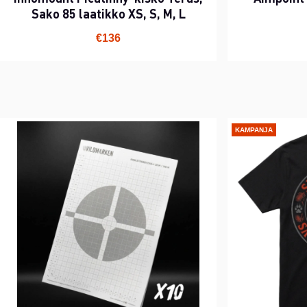
Sako 85 laatikko XS, S, M, L
€136
KAMPANJA