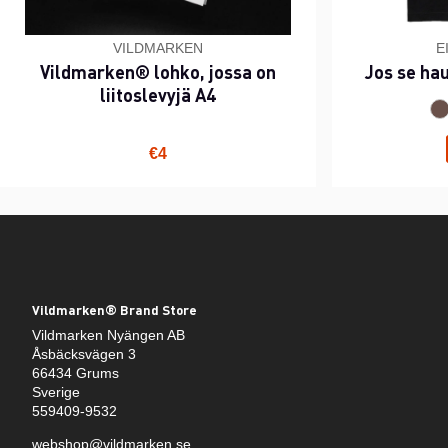
VILDMARKEN
E
Vildmarken® lohko, jossa on
Jos se ha
liitoslevyjä A4
€4
Vildmarken® Brand Store
Vildmarken Nyängen AB
Åsbäcksvägen 3
66434 Grums
Sverige
559409-9532
webshop@vildmarken.se