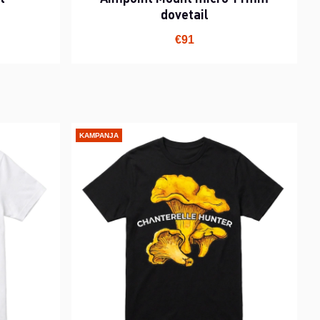
dovetail
€91
KAMPANJA