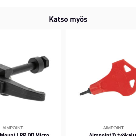
Katso myös
AIMPOINT
AIMPOINT
 Mount LRP QD Micro
Aimpoint® työkalu