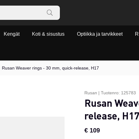
Kengät
Koti & sisustus
Optiikka ja tarvikkeet
R
Rusan Weaver rings - 30 mm, quick-release, H17
Rusan
|
Tuotenro:
125783
Rusan Weave
release, H1
€ 109