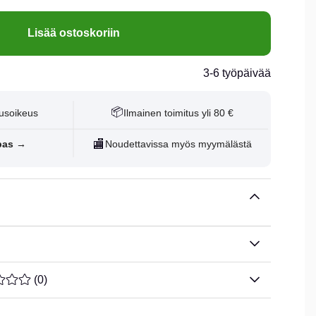
Lisää ostoskoriin
3-6 työpäivää
📦
usoikeus
Ilmainen toimitus yli 80 €
🏬
pas →
Noudettavissa myös myymälästä
ARVOLUOKITUS 0 / 5 ARVIOIDEN MÄÄRÄ 0
(
0
)