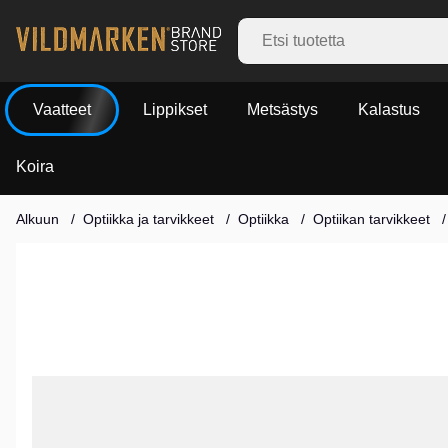
Vaatteet
Lippikset
Metsästys
Kalastus
Koira
Alkuun
Optiikka ja tarvikkeet
Optiikka
Optiikan tarvikkeet
Tuotekuvat