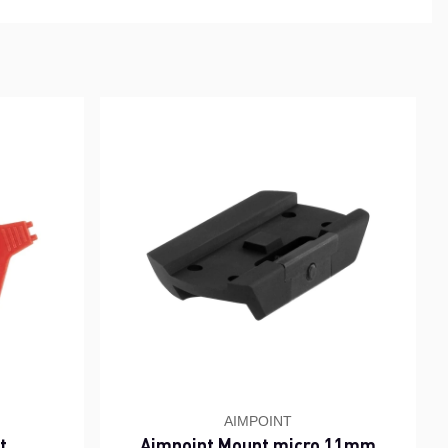
AIMPOINT
t
Aimpoint Mount micro 11mm