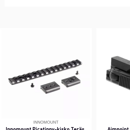
INNOMOUNT
Innomount Picatinny-kisko Teräs,
Aimpoint