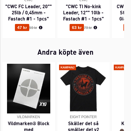
CWC
CWC
"CWC FC Leader, 20""
"CWC TI No-kink
CWC P
25lb / 0,45mm -
Leader, 12"" 10lb -
Sting
Fastach #1 - 1pcs"
Fastach #1 - 1pcs"
Gian
Ordinarie pris:
Ordinarie pris:
47 kr
63 kr
95
59 kr
79 kr
Andra köpte även
KAMPANJ
KAMPANJ
VILDMARKEN
EIGHT POINTER
EI
Vildmarken® Block
Skäller det så
Kant
med
smäller det v2