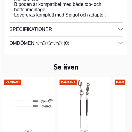
Bipoden är kompatibel med både top- och
bottenmontage.
Levereras komplett med Spigot och adapter.
SPECIFIKATIONER
OMDÖMEN
MEDELBETYG 0 AV 5 ANTAL BETYG 0
(
0
)
Se även
KAMPANJ
KAMPANJ
KAMPANJ