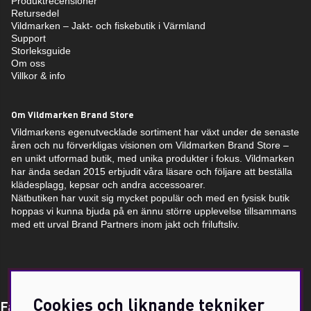
Produktrecensioner
Retursedel
Vildmarken – Jakt- och fiskebutik i Värmland
Support
Storleksguide
Om oss
Villkor & info
Om Vildmarken Brand Store
Vildmarkens egenutvecklade sortiment har växt under de senaste
åren och nu förverkligas visionen om Vildmarken Brand Store –
en unikt utformad butik, med unika produkter i fokus. Vildmarken
har ända sedan 2015 erbjudit våra läsare och följare att beställa
klädesplagg, kepsar och andra accessoarer.
Nätbutiken har vuxit sig mycket populär och med en fysisk butik
hoppas vi kunna bjuda på en ännu större upplevelse tillsammans
med ett urval Brand Partners inom jakt och friluftsliv.
Cookies och liknande tekniker
Få Magasin Vildmarken direkt till din e-post!*