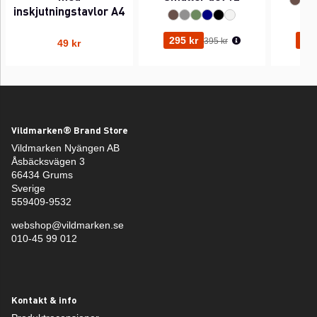
inskjutningstavlor A4
Ordinarie pris:
295 kr
295
395 kr
49 kr
Vildmarken® Brand Store
Vildmarken Nyängen AB
Åsbäcksvägen 3
66434 Grums
Sverige
559409-9532
webshop@vildmarken.se
010-45 99 012
Kontakt & info