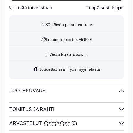
Lisää toivelistaan
Tilapäisesti loppu
⭐
30 päivän palautusoikeus
📦
Ilmainen toimitus yli 80 €
📏
Avaa koko-opas →
🏬
Noudettavissa myös myymälästä
TUOTEKUVAUS
TOIMITUS JA RAHTI
ARVOSTELUT
KESKIARVOLUOKITUS 0 / 5 ARVIOIDE
(
0
)