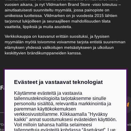
vuosien aikana, ja nyt Vildmarken Brand Store -visio toteutuu –
ainutlaatuisesti suunniteltu myymälä, jossa painopiste on
uniikeissa tuotteissa. Vildmarken on jo vuodesta 2015 lähtien
tarjonnut lukijoilleen ja seuraajilleen mahdollisuuden tilata
vaatteita, lippiksiä ja muita asusteita.
Verkkokauppa on kasvanut erittäin suosituksi, ja fyysisen
myymälän myötä toivomme voivamme tarjota entistä suuremman
elämyksen yhdessä valikoitujen metsästykseen ja ulkoiluun
keskittyvien brändikumppaneiden kanssa.
Evästeet ja vastaavat teknologiat
Få Magasin Vildmarken direkt till din e-post!*
Käytämme evästeitä ja vastaavia
tallennusteknologioita tarjotaksemme sinulle
E-
personoitu sisältöä, relevanttia markkinointia ja
postadress
paremman käyttökokemuksen
verkkosivustollamme. Klikkaamalla "Hyväksy
kaikki" annat suostumuksesi evästeiden käyttöön.
Voit milloin tahansa hallita selaimeesi
*Du kan även få erbjudanden och nyheter från samarbetspartners. Din prenumeration är helt
tallennettuja evästeitä kohdassa “Asetukset”. Lue
kostnadsfri och kan avslutas när som helst.