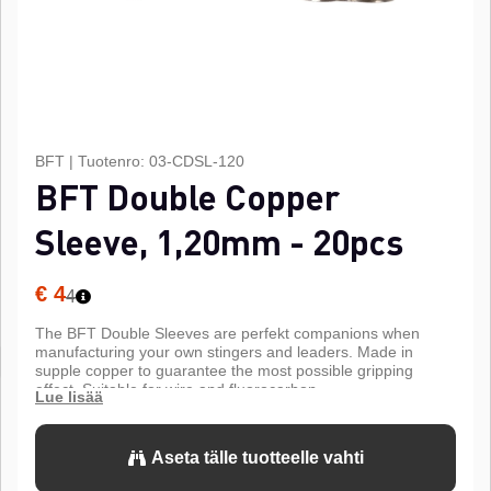
BFT
|
Tuotenro:
03-CDSL-120
BFT Double Copper
Sleeve, 1,20mm - 20pcs
€ 4
4
The BFT Double Sleeves are perfekt companions when
manufacturing your own stingers and leaders. Made in
supple copper to guarantee the most possible gripping
effect. Suitable for wire and fluorocarbon.
Aseta tälle tuotteelle vahti