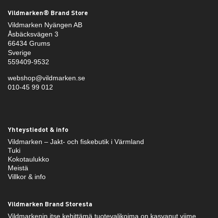
Vildmarken® Brand Store
Vildmarken Nyängen AB
Åsbäcksvägen 3
66434 Grums
Sverige
559409-9532
webshop@vildmarken.se
010-45 99 012
Yhteystiedot & info
Vildmarken – Jakt- och fiskebutik i Värmland
Tuki
Kokotaulukko
Meistä
Villkor & info
Vildmarken Brand Storesta
Vildmarkenin itse kehittämä tuotevalikoima on kasvanut viime