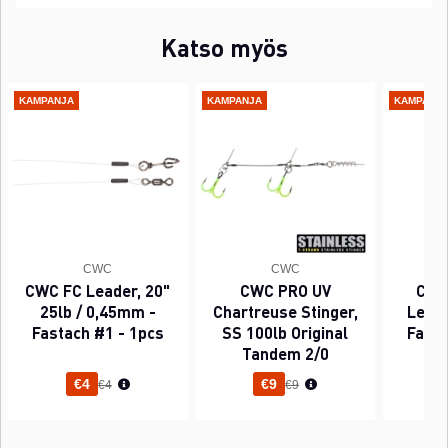
Katso myös
KAMPANJA
KAMPANJA
KAMPANJ
CWC
CWC
CWC FC Leader, 20"
CWC PRO UV
CWC
25lb / 0,45mm -
Chartreuse Stinger,
Leade
Fastach #1 - 1pcs
SS 100lb Original
Fasta
Tandem 2/0
Normaali hinta
Normaali hinta
€4
€9
€4
€9