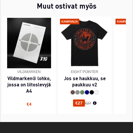
Muut ostivat myös
KAMPANJA
KAMPANJ
VILDMARKEN
EIGHT POINTER
EI
Vildmarken® lohko,
Jos se haukkuu, se
PI
jossa on liitoslevyjä
paukkuu v2
A4
Normaali hinta
€27
€27
€4