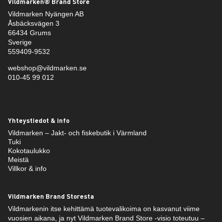
Vildmarken® Brand Store
Vildmarken Nyängen AB
Åsbäcksvägen 3
66434 Grums
Sverige
559409-9532
webshop@vildmarken.se
010-45 99 012
Yhteystiedot & info
Vildmarken – Jakt- och fiskebutik i Värmland
Tuki
Kokotaulukko
Meistä
Villkor & info
Vildmarken Brand Storesta
Vildmarkenin itse kehittämä tuotevalikoima on kasvanut viime
vuosien aikana, ja nyt Vildmarken Brand Store -visio toteutuu –