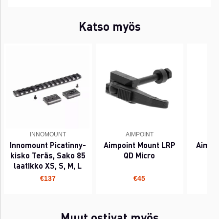
Katso myös
INNOMOUNT
AIMPOINT
Innomount Picatinny-
Aimpoint Mount LRP
Aimpo
kisko Teräs, Sako 85
QD Micro
laatikko XS, S, M, L
€137
€45
Muut ostivat myös