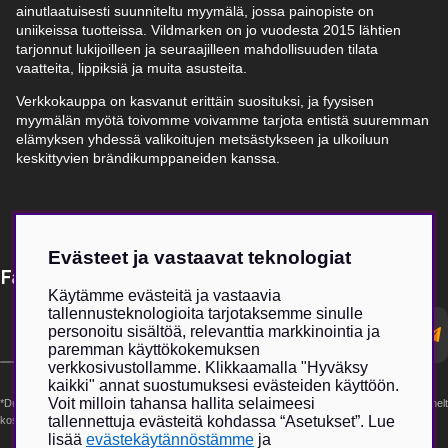
ainutlaatuisesti suunniteltu myymälä, jossa painopiste on
uniikeissa tuotteissa. Vildmarken on jo vuodesta 2015 lähtien
tarjonnut lukijoilleen ja seuraajilleen mahdollisuuden tilata
vaatteita, lippiksiä ja muita asusteita.
Verkkokauppa on kasvanut erittäin suosituksi, ja fyysisen
myymälän myötä toivomme voivamme tarjota entistä suuremman
elämyksen yhdessä valikoitujen metsästykseen ja ulkoiluun
keskittyvien brändikumppaneiden kanssa.
Evästeet ja vastaavat teknologiat
Få Magasin Vildmarken direkt till din e-post!*
Käytämme evästeitä ja vastaavia
tallennusteknologioita tarjotaksemme sinulle
E-
personoitu sisältöä, relevanttia markkinointia ja
postadress
paremman käyttökokemuksen
verkkosivustollamme. Klikkaamalla "Hyväksy
kaikki" annat suostumuksesi evästeiden käyttöön.
Voit milloin tahansa hallita selaimeesi
*Du kan även få erbjudanden och nyheter från samarbetspartners. Din prenumeration är helt
tallennettuja evästeitä kohdassa “Asetukset”. Lue
kostnadsfri och kan avslutas när som helst.
lisää
evästekäytännöstämme
ja