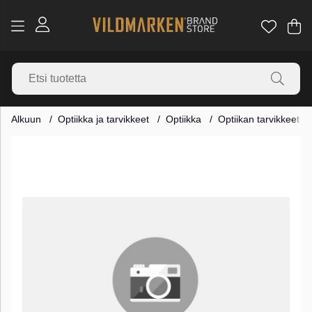
Os
Mä
.
Alkuun
Optiikka ja tarvikkeet
Optiikka
Optiikan tarvikkeet
Tuotekuvat