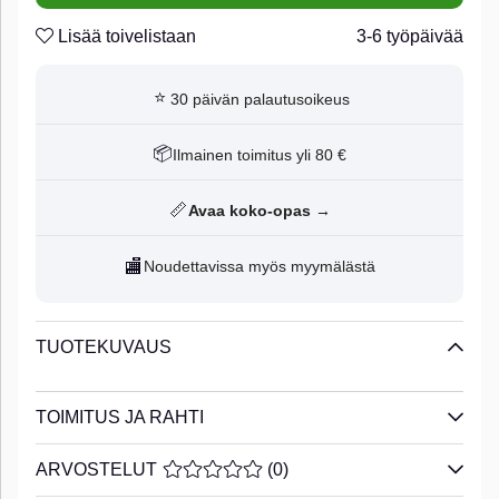
Lisää toivelistaan
3-6 työpäivää
⭐
30 päivän palautusoikeus
📦
Ilmainen toimitus yli 80 €
📏
Avaa koko-opas →
🏬
Noudettavissa myös myymälästä
TUOTEKUVAUS
TOIMITUS JA RAHTI
ARVOSTELUT
KESKIARVOLUOKITUS 0 / 5 ARVIOIDE
(
0
)