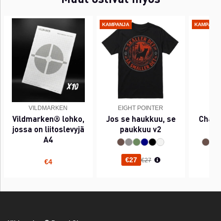
KAMPANJA
KAMPANJ
VILDMARKEN
EIGHT POINTER
EI
Vildmarken® lohko,
Jos se haukkuu, se
Chant
jossa on liitoslevyjä
paukkuu v2
A4
Normaali hinta
€27
€27
€4