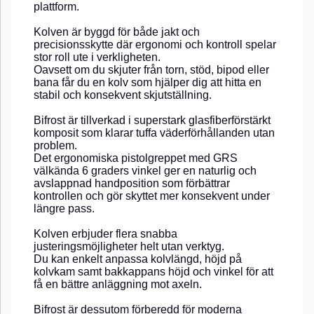
plattform.
Kolven är byggd för både jakt och
precisionsskytte där ergonomi och kontroll spelar
stor roll ute i verkligheten.
Oavsett om du skjuter från torn, stöd, bipod eller
bana får du en kolv som hjälper dig att hitta en
stabil och konsekvent skjutställning.
Bifrost är tillverkad i superstark glasfiberförstärkt
komposit som klarar tuffa väderförhållanden utan
problem.
Det ergonomiska pistolgreppet med GRS
välkända 6 graders vinkel ger en naturlig och
avslappnad handposition som förbättrar
kontrollen och gör skyttet mer konsekvent under
längre pass.
Kolven erbjuder flera snabba
justeringsmöjligheter helt utan verktyg.
Du kan enkelt anpassa kolvlängd, höjd på
kolvkam samt bakkappans höjd och vinkel för att
få en bättre anläggning mot axeln.
Bifrost är dessutom förberedd för moderna