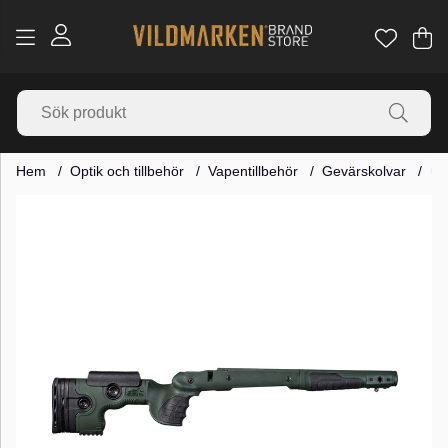
Va
Ant
.
Hem
Optik och tillbehör
Vapentillbehör
Gevärskolvar
GR
Produktbilder