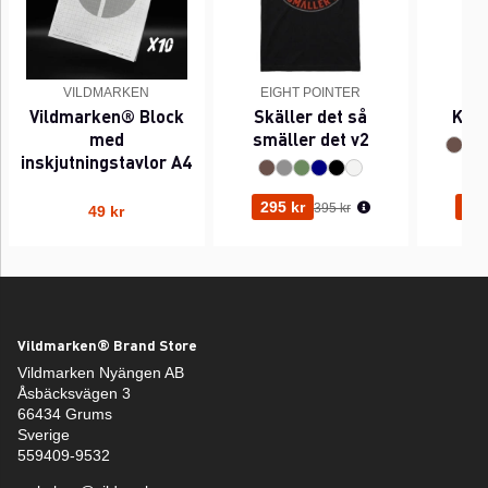
VILDMARKEN
EIGHT POINTER
EI
Vildmarken® Block
Skäller det så
Kant
med
smäller det v2
inskjutningstavlor A4
Ordinarie pris:
295 kr
295
395 kr
49 kr
Vildmarken® Brand Store
Vildmarken Nyängen AB
Åsbäcksvägen 3
66434 Grums
Sverige
559409-9532