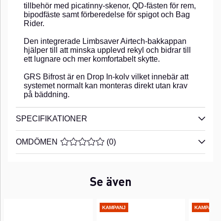
tillbehör med picatinny-skenor, QD-fästen för rem,
bipodfäste samt förberedelse för spigot och Bag
Rider.
Den integrerade Limbsaver Airtech-bakkappan
hjälper till att minska upplevd rekyl och bidrar till
ett lugnare och mer komfortabelt skytte.
GRS Bifrost är en Drop In-kolv vilket innebär att
systemet normalt kan monteras direkt utan krav
på bäddning.
SPECIFIKATIONER
OMDÖMEN
MEDELBETYG 0 AV 5 ANTAL BETYG 0
(
0
)
Se även
KAMPANJ
KAMPANJ