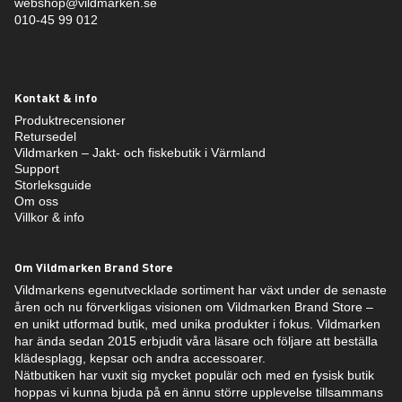
webshop@vildmarken.se
010-45 99 012
Kontakt & info
Produktrecensioner
Retursedel
Vildmarken – Jakt- och fiskebutik i Värmland
Support
Storleksguide
Om oss
Villkor & info
Om Vildmarken Brand Store
Vildmarkens egenutvecklade sortiment har växt under de senaste
åren och nu förverkligas visionen om Vildmarken Brand Store –
en unikt utformad butik, med unika produkter i fokus. Vildmarken
har ända sedan 2015 erbjudit våra läsare och följare att beställa
klädesplagg, kepsar och andra accessoarer.
Nätbutiken har vuxit sig mycket populär och med en fysisk butik
hoppas vi kunna bjuda på en ännu större upplevelse tillsammans