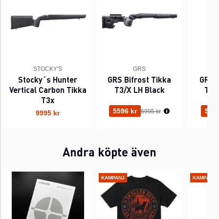
STOCKY'S
GRS
Stocky´s Hunter
GRS Bifrost Tikka
GRS B
Vertical Carbon Tikka
T3/X LH Black
T3/
T3x
Ordinarie pris:
5596 kr
5596
6995 kr
9995 kr
Andra köpte även
KAMPANJ
KAMPANJ