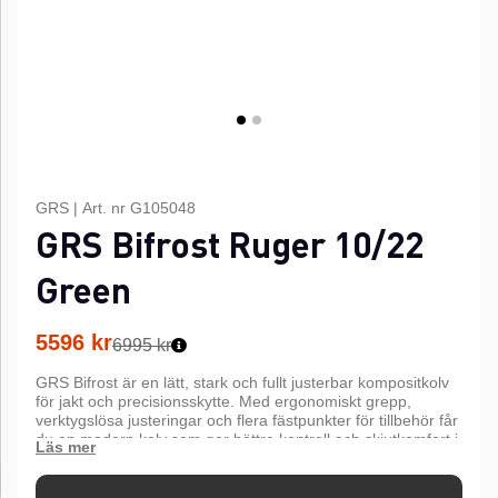
GRS
|
Art. nr
G105048
GRS Bifrost Ruger 10/22
Green
5596
kr
6995 kr
GRS Bifrost är en lätt, stark och fullt justerbar kompositkolv
för jakt och precisionsskytte. Med ergonomiskt grepp,
verktygslösa justeringar och flera fästpunkter för tillbehör får
du en modern kolv som ger bättre kontroll och skjutkomfort i
alla väder.