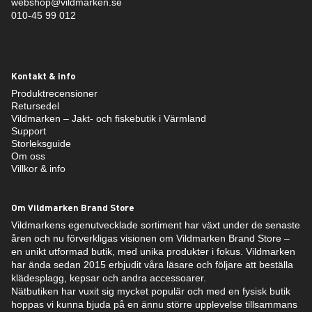
webshop@vildmarken.se
010-45 99 012
Kontakt & info
Produktrecensioner
Retursedel
Vildmarken – Jakt- och fiskebutik i Värmland
Support
Storleksguide
Om oss
Villkor & info
Om Vildmarken Brand Store
Vildmarkens egenutvecklade sortiment har växt under de senaste
åren och nu förverkligas visionen om Vildmarken Brand Store –
en unikt utformad butik, med unika produkter i fokus. Vildmarken
har ända sedan 2015 erbjudit våra läsare och följare att beställa
klädesplagg, kepsar och andra accessoarer.
Nätbutiken har vuxit sig mycket populär och med en fysisk butik
hoppas vi kunna bjuda på en ännu större upplevelse tillsammans