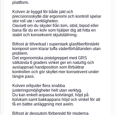
plattform.
Kolven är byggd för både jakt och
precisionsskytte där ergonomi och kontroll spelar
stor roll ute i verkligheten.
Oavsett om du skjuter från torn, stöd, bipod eller
bana får du en kolv som hjälper dig att hitta en
stabil och konsekvent skjutställning.
Bifrost är tillverkad i superstark glasfiberförstärkt
komposit som klarar tuffa väderförhållanden utan
problem.
Det ergonomiska pistolgreppet med GRS
välkända 6 graders vinkel ger en naturlig och
avslappnad handposition som förbättrar
kontrollen och gör skyttet mer konsekvent under
längre pass.
Kolven erbjuder flera snabba
justeringsmöjligheter helt utan verktyg.
Du kan enkelt anpassa kolvlängd, höjd på
kolvkam samt bakkappans höjd och vinkel för att
få en bättre anläggning mot axeln.
Bifrost är dessutom förberedd för moderna