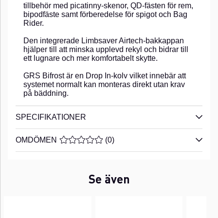
tillbehör med picatinny-skenor, QD-fästen för rem,
bipodfäste samt förberedelse för spigot och Bag
Rider.
Den integrerade Limbsaver Airtech-bakkappan
hjälper till att minska upplevd rekyl och bidrar till
ett lugnare och mer komfortabelt skytte.
GRS Bifrost är en Drop In-kolv vilket innebär att
systemet normalt kan monteras direkt utan krav
på bäddning.
SPECIFIKATIONER
OMDÖMEN
MEDELBETYG 0 AV 5 ANTAL BETYG 0
(
0
)
Se även