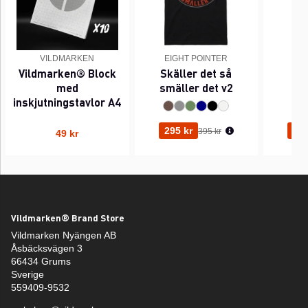
VILDMARKEN
EIGHT POINTER
EI
Vildmarken® Block
Skäller det så
Pi
med
smäller det v2
inskjutningstavlor A4
Ordinarie pris:
295 kr
295
395 kr
49 kr
Vildmarken® Brand Store
Vildmarken Nyängen AB
Åsbäcksvägen 3
66434 Grums
Sverige
559409-9532