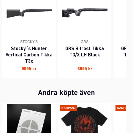
STOCKY'S
GRS
Stocky´s Hunter
GRS Bifrost Tikka
GRS B
Vertical Carbon Tikka
T3/X LH Black
T3/
T3x
9995 kr
6995 kr
Andra köpte även
KAMPANJ
KAMPANJ