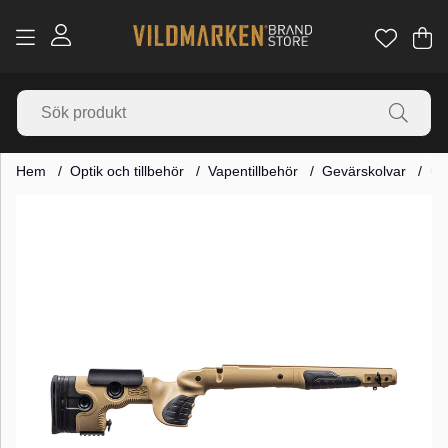
Va
Ant
.
Hem
Optik och tillbehör
Vapentillbehör
Gevärskolvar
GR
Produktbilder