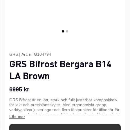
GRS
|
Art. nr
G104794
GRS Bifrost Bergara B14
LA Brown
6995
kr
GRS Bifrost är en lätt, stark och fullt justerbar kompositkolv
för jakt och precisionsskytte. Med ergonomiskt grepp,
verktygslösa justeringar och flera fästpunkter för tillbehör får
du en modern kolv som ger bättre kontroll och skjutkomfort i
alla väder.