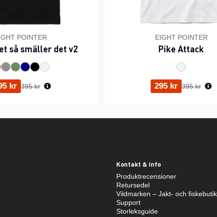
IGHT POINTER
EIGHT POINTER
et så smäller det v2
Pike Attack
Ordinarie pris:
Ordinarie p
95 kr
295 kr
395 kr
395 kr
Kontakt & info
Produktrecensioner
Retursedel
Vildmarken – Jakt- och fiskebuti
Support
Storleksguide