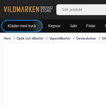
Kläder med tryck
Kepsar
Jakt
Fiske
Hem
Optik och tillbehör
Vapentillbehör
Gevärskolvar
GR
Produktbilder