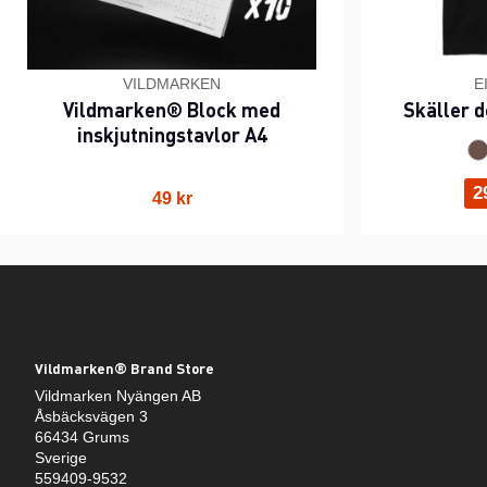
VILDMARKEN
E
Vildmarken® Block med
Skäller d
inskjutningstavlor A4
2
49 kr
Vildmarken® Brand Store
Vildmarken Nyängen AB
Åsbäcksvägen 3
66434 Grums
Sverige
559409-9532