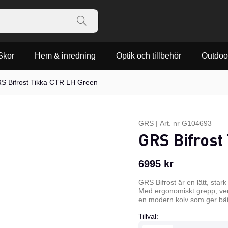
Skor
Hem & inredning
Optik och tillbehör
Outdoo
S Bifrost Tikka CTR LH Green
GRS
|
Art. nr
G104693
GRS Bifrost
6995
kr
GRS Bifrost är en lätt, stark
Med ergonomiskt grepp, verkt
en modern kolv som ger bättr
Tillval: