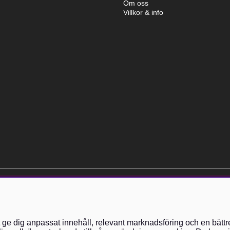
Om oss
Villkor & info
elt kostnadsfri och kan avslutas när som helst.
t ge dig anpassat innehåll, relevant marknadsföring och en bättr