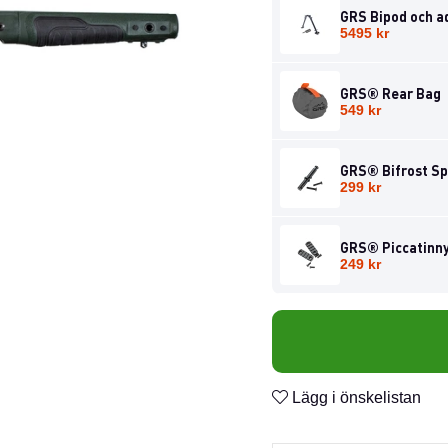
GRS Bipod och a
5495 kr
GRS® Rear Bag
549 kr
GRS® Bifrost Sp
299 kr
GRS® Piccatinny 
249 kr
Lägg i önskelistan