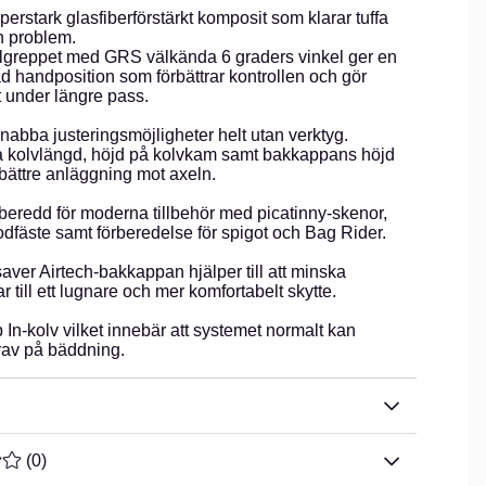
superstark glasfiberförstärkt komposit som klarar tuffa
n problem.
lgreppet med GRS välkända 6 graders vinkel ger en
d handposition som förbättrar kontrollen och gör
 under längre pass.
snabba justeringsmöjligheter helt utan verktyg.
 kolvlängd, höjd på kolvkam samt bakkappans höjd
n bättre anläggning mot axeln.
rberedd för moderna tillbehör med picatinny-skenor,
odfäste samt förberedelse för spigot och Bag Rider.
ver Airtech-bakkappan hjälper till att minska
r till ett lugnare och mer komfortabelt skytte.
 In-kolv vilket innebär att systemet normalt kan
rav på bäddning.
TYG 0 AV 5 ANTAL BETYG 0
(
0
)