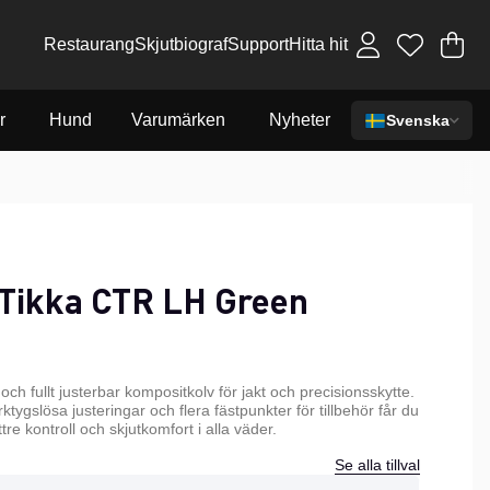
Restaurang
Skjutbiograf
Support
Hitta hit
Va
An
.
r
Hund
Varumärken
Nyheter
Svenska
 Tikka CTR LH Green
 och fullt justerbar kompositkolv för jakt och precisionsskytte.
ygslösa justeringar och flera fästpunkter för tillbehör får du
e kontroll och skjutkomfort i alla väder.
Se alla tillval