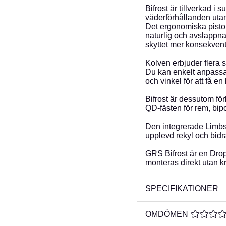
Bifrost är tillverkad i 
väderförhållanden uta
Det ergonomiska pisto
naturlig och avslappna
skyttet mer konsekvent
Kolven erbjuder flera 
Du kan enkelt anpassa
och vinkel för att få e
Bifrost är dessutom fö
QD-fästen för rem, bip
Den integrerade Limbsa
upplevd rekyl och bidra
GRS Bifrost är en Drop
monteras direkt utan k
SPECIFIKATIONER
OMDÖMEN
MEDELBE