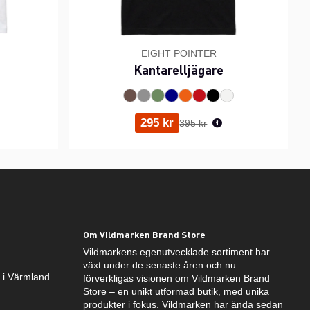
EIGHT POINTER
Kantarelljägare
ris:
Ordinarie pris:
295 kr
395 kr
Om Vildmarken Brand Store
Vildmarkens egenutvecklade sortiment har
växt under de senaste åren och nu
k i Värmland
förverkligas visionen om Vildmarken Brand
Store – en unikt utformad butik, med unika
produkter i fokus. Vildmarken har ända sedan