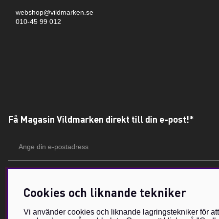
webshop@vildmarken.se
010-45 99 012
Få Magasin Vildmarken direkt till din e-post!*
E-
postadress
*Du kan även få erbjudanden och nyheter från samarbetspartners. Din prenumeration är h
Cookies och liknande tekniker
Vi använder cookies och liknande lagringstekniker för at